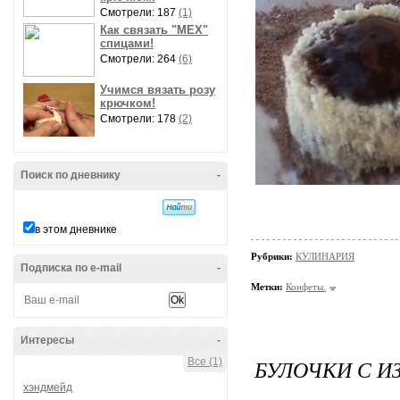
Смотрели: 187
(1)
Как связать "МЕХ"
спицами!
Смотрели: 264
(6)
Учимся вязать розу
крючком!
Смотрели: 178
(2)
Поиск по дневнику
-
в этом дневнике
Рубрики:
КУЛИНАРИЯ
Подписка по e-mail
-
Метки:
Конфеты.
Интересы
-
БУЛОЧКИ С 
Все (1)
хэндмейд