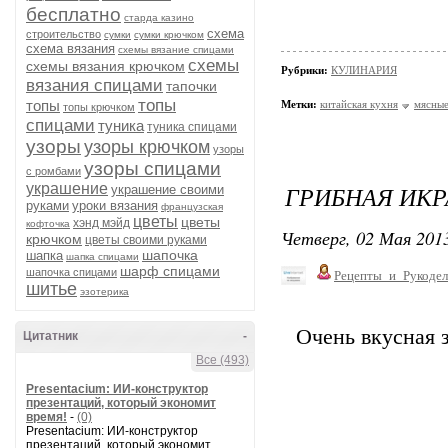
бесплатно
старда казино
схема
строительство
сумки
сумки крючком
схема вязания
схемы вязание спицами
схемы
схемы вязания крючком
Рубрики:
КУЛИНАРИЯ
вязания спицами
тапочки
топы
топы
Метки:
китайская кухня
мясные
топы крючком
спицами
туника
туника спицами
узоры
узоры крючком
узоры
узоры спицами
с ромбами
украшение
ГРИБНАЯ ИКР
украшение своими
руками
уроки вязания
французская
цветы
цветы
хэнд мэйд
кофточка
Четверг, 02 Мая 2013
крючком
цветы своими руками
шапочка
шапка
шапка спицами
шарф спицами
шапочка спицами
Рецепты_и_Рукодел
шитье
эзотерика
Очень вкусная 
Цитатник
-
Все (493)
Presentacium: ИИ‑конструктор
презентаций, который экономит
время!
-
(0)
Presentacium: ИИ‑конструктор
презентаций, который экономит