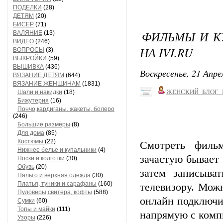
ПОДЕЛКИ
(28)
ДЕТЯМ
(20)
БИСЕР
(71)
ФИЛЬМЫ И К
ВАЛЯНИЕ
(13)
ВИДЕО
(246)
НА IVI.RU
ВОПРОСЫ
(3)
ВЫКРОЙКИ
(59)
ВЫШИВКА
(436)
Воскресенье, 21 Апре
ВЯЗАНИЕ ДЕТЯМ
(644)
ВЯЗАНИЕ ЖЕНЩИНАМ
(1831)
ЖЕНСКИЙ_БЛОГ_
Шали и накидки
(18)
Бижутерия
(16)
Пончо,кардиганы, жакеты, болеро
(246)
Большие размеры
(8)
Для дома
(85)
Костюмы
(22)
Смотреть филь
Нижнее белье и купальники
(4)
зачастую бывает
Носки и колготки
(30)
Обувь
(20)
затем записыва
Пальто и верхняя одежда
(30)
Платья, туники и сарафаны
(160)
телевизору. Мож
Пуловеры,свитера, кофты
(588)
онлайн подключи
Сумки
(60)
Топы и майки
(111)
напрямую с компь
Узоры
(226)