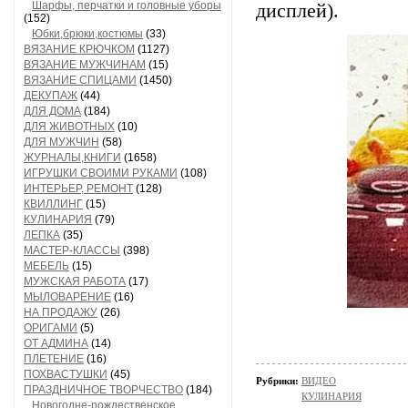
Шарфы, перчатки и головные уборы
дисплей).
(152)
Юбки,брюки,костюмы
(33)
ВЯЗАНИЕ КРЮЧКОМ
(1127)
ВЯЗАНИЕ МУЖЧИНАМ
(15)
ВЯЗАНИЕ СПИЦАМИ
(1450)
ДЕКУПАЖ
(44)
ДЛЯ ДОМА
(184)
ДЛЯ ЖИВОТНЫХ
(10)
ДЛЯ МУЖЧИН
(58)
ЖУРНАЛЫ,КНИГИ
(1658)
ИГРУШКИ СВОИМИ РУКАМИ
(108)
ИНТЕРЬЕР, РЕМОНТ
(128)
КВИЛЛИНГ
(15)
КУЛИНАРИЯ
(79)
ЛЕПКА
(35)
МАСТЕР-КЛАССЫ
(398)
МЕБЕЛЬ
(15)
МУЖСКАЯ РАБОТА
(17)
МЫЛОВАРЕНИЕ
(16)
НА ПРОДАЖУ
(26)
ОРИГАМИ
(5)
ОТ АДМИНА
(14)
ПЛЕТЕНИЕ
(16)
ПОХВАСТУШКИ
(45)
Рубрики:
ВИДЕО
ПРАЗДНИЧНОЕ ТВОРЧЕСТВО
(184)
КУЛИНАРИЯ
Новогодне-рождественское