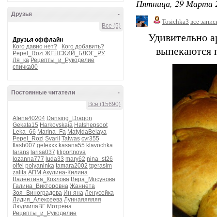
Пятница, 29 Марта 2
Друзья
-
Tosichka3
все запис
Все (5)
Удивительно а
Друзья оффлайн
Кого давно нет?
Кого добавить?
выпекаются 
Pepel_Rozi
ЖЕНСКИЙ_БЛОГ_РУ
Ля_ка
Рецепты_и_Рукоделие
спичка00
Постоянные читатели
-
Все (15690)
Alena40204
Dansing_Dragon
Gekata15
Harkovskaja
Hatshepsoot
Leka_66
Marina_Fa
MatyldaBelaya
Pepel_Rozi
Svaril
Tatwas
cvr355
flash007
gelexxx
kasana55
klavochka
larans
larisa037
liliportnova
lozanna777
luda33
mary62
nina_st26
olfel
polyaninka
tamara2002
tgerasim
zalita
АПМ
Акулина-Килина
Валентина_Козлова
Вера_Мосунова
Галина_Викторовна
Жаннета
Зоя_Виноградова
Ин-яна
Ленусейка
Лидия_Алексеева
Луннаяяяяяя
ЛюдмилаВГ
Мотрена
Рецепты_и_Рукоделие