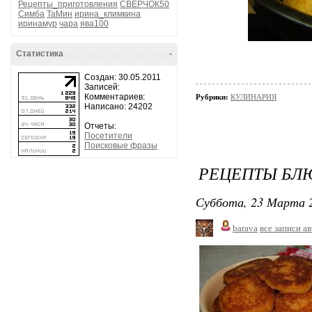
Рецепты_приготовления
СВЕРЧОК50
Симба
ТаМин
ирина_климкина
иринамур
чара
ява100
Статистика
-
Создан: 30.05.2011
Записей:
Комментариев:
Рубрики:
КУЛИНАРИЯ
Написано: 24202
Отчеты:
Посетители
Поисковые фразы
РЕЦЕПТЫ БЛ
Суббота, 23 Марта 2
barava
все записи а