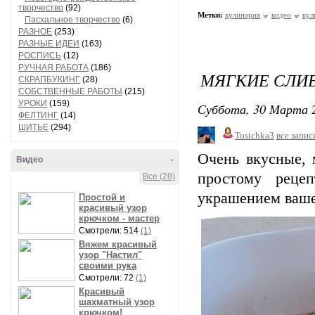
творчество
(92)
Метки:
кулинария
видео
кул
Пасхальное творчество
(6)
РАЗНОЕ
(253)
РАЗНЫЕ ИДЕИ
(163)
РОСПИСЬ
(12)
РУЧНАЯ РАБОТА
(186)
МЯГКИЕ СЛИ
СКРАПБУКИНГ
(28)
СОБСТВЕННЫЕ РАБОТЫ
(215)
УРОКИ
(159)
Суббота, 30 Марта 2
ФЕЛТИНГ
(14)
ШИТЬЕ
(294)
Tosichka3
все запис
Очень вкусные, 
Видео
-
простому реце
Все (28)
украшением ваше
Простой и
красивый узор
крючком - мастер
Смотрели: 514
(1)
Вяжем красивый
узор "Настил"
своими рука
Смотрели: 72
(1)
Красивый
шахматный узор
крючком!