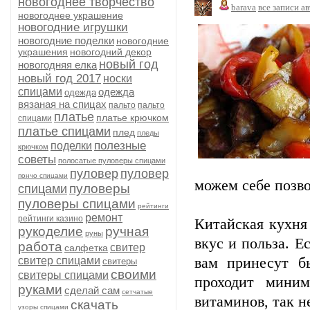
новогоднее творчество
barava
все записи а
новогоднее украшение
новогодние игрушки
новогодние поделки
новогодние
украшения
новогодний декор
новый год
новогодняя елка
новый год 2017
носки
спицами
одежда
одежда
вязаная на спицах
пальто
пальто
платье
платье крючком
спицами
платье спицами
плед
пледы
полезные
поделки
крючком
советы
полосатые пуловеры спицами
пуловер
пуловер
пончо спицами
можем себе позво
пуловеры
спицами
пуловеры спицами
рейтинги
ремонт
рейтинги казино
Китайская кухня 
рукоделие
ручная
руны
вкус и польза. Е
работа
свитер
салфетка
свитер спицами
вам принесут бы
свитеры
своими
свитеры спицами
проходит миним
руками
сделай сам
сетчатые
витаминов, так н
скачать
узоры спицами