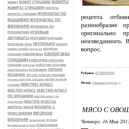
жакеты
жакет спицами
жакет
жакеты спицами
жилеты
журналы по
жилеты спицами
рецепта отби
журналы по
вышивке
разнообразие 
вязанию
журналы по
игровые
рукоделию
оригинально пр
автоматы
игрушки
игрушки
неизведанного. 
интерьер
крючком
игры
казино
вопрос.
кардиган
казино онлайн
кардиган
кардиганы
кардиганы
спицами
спицами
кофточка
кофточка
спицами
кофточки спицами
кофточки
летнее
кулинария
криптовалюта
Рубрики:
КУЛИНАРИЯ
вязание
летнее платье спицами
летние модели
летние кофточки спицами
Метки:
отбивная сюрприз
мастер класс
спицами
мастер-класс
мастер-класс
по вязанию
мастер-класс по
мастер-классы
рукоделию
модели с
мебель
мода
МЯСО С ОВО
модное
описанием
вязание
Четверг, 16 Мая 2013
музыка
мошенники
новогоднее
музыкальная группа