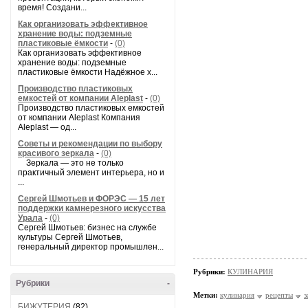
время! Создани...
Как организовать эффективное
хранение воды: подземные
пластиковые ёмкости
-
(0)
Как организовать эффективное
хранение воды: подземные
пластиковые ёмкости Надёжное х...
Производство пластиковых
емкостей от компании Aleplast
-
(0)
Производство пластиковых емкостей
от компании Aleplast Компания
Aleplast — од...
Советы и рекомендации по выбору
красивого зеркала
-
(0)
Зеркала — это не только
практичный элемент интерьера, но и
...
Сергей Шмотьев и ФОРЭС — 15 лет
поддержки камнерезного искусства
Урала
-
(0)
Сергей Шмотьев: бизнес на службе
культуры Сергей Шмотьев,
генеральный директор промышлен...
Рубрики:
КУЛИНАРИЯ
Рубрики
-
Метки:
кулинария
рецепты
з
БИЖУТЕРИЯ
(82)