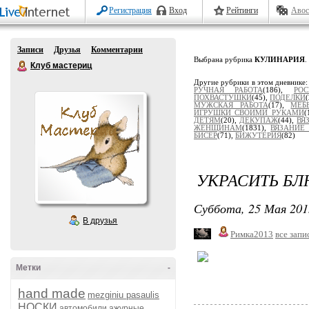
Регистрация
Вход
Рейтинги
Авос
Записи
Друзья
Комментарии
Выбрана рубрика
КУЛИНАРИЯ
.
Клуб мастериц
Другие рубрики в этом дневнике
РУЧНАЯ РАБОТА
(186),
РОС
ПОХВАСТУШКИ
(45),
ПОДЕЛКИ
МУЖСКАЯ РАБОТА
(17),
МЕБ
ИГРУШКИ СВОИМИ РУКАМИ
(
ДЕТЯМ
(20),
ДЕКУПАЖ
(44),
ВЯ
ЖЕНЩИНАМ
(1831),
ВЯЗАНИЕ
БИСЕР
(71),
БИЖУТЕРИЯ
(82)
УКРАСИТЬ Б
Суббота, 25 Мая 201
В друзья
Римка2013
все запи
Метки
-
hand made
mezginiu pasaulis
НОСКИ
автомобили
ажурные