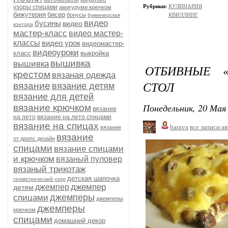
Рубрики:
КУЛИНАРИЯ
узоры спицами
амигуруми крючком
бижутерия
бисер
бонусы
КВИЛЛИНГ
букмекерская
видео
бусины
видео
контора
мастер-класс
видео мастер-
классы
видео урок
видеомастер-
видеоуроки
класс
выкройка
вышивка
вышивка
ОТБИВНЫЕ 
крестом
вязаная одежда
СТОЛ
вязание
вязание детям
вязание для детей
Понедельник, 20 Мая 
вязание крючком
вязание
на лето
вязание на лето спицами
вязание на спицах
barava
все записи а
вязание
вязание
от дропс дизайн
спицами
вязание спицами
и крючком
вязаный пуловер
вязаный трикотаж
детская шапочка
геометрический узор
джемпер
джемпер
детям
джемперы
спицами
джемперы
джемперы
крючком
спицами
домашний декор