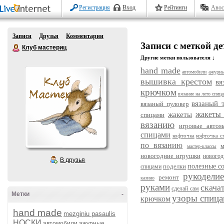
Регистрация
Вход
Рейтинги
Авос
Записи
Друзья
Комментарии
Записи с меткой д
Клуб мастериц
Другие метки пользователя ↓
hand made
автомобили
ажурны
вышивка крестом
вя
крючком
вязание на лето спиц
вязаный 
вязаный пуловер
жакеты
жакеты
спицами
вязанию
игровые автом
спицами
кофточка
кофточка с
по вязанию
м
мастер-классы
новогодние игрушки
новогод
В друзья
поделки
полезные с
спицами
рукодели
ремонт
казино
руками
скача
сделай сам
Метки
-
узоры спиц
крючком
hand made
mezginiu pasaulis
НОСКИ
автомобили
ажурные