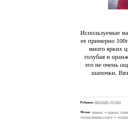
Используемые ма
ее примерно 100г
много ярких ц
голубая и оран
это не очень ощ
шапочки. Вяз
Рубрики:
ВЯЗАНИЕ ДЕТЯМ
Метки:
вязание
вязание детям
детская вязаная одежда
детская