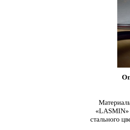
Оп
Материалы
«LASMIN» (
стального цв