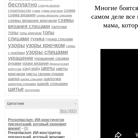
бесплатно
старда казино
Многие боятся
схема
строительство
сумки
сумки крючком
схема вязания
самом деле все
схемы вязание спицами
схемы
схемы вязания крючком
мама, котор
вязания спицами
тапочки
топы
топы
топы крючком
спицами
туника
туника спицами
узоры
узоры крючком
узоры
узоры спицами
с ромбами
украшение
украшение своими
руками
уроки вязания
французская
цветы
цветы
хэнд мэйд
кофточка
крючком
цветы своими руками
шапочка
шапка
шапка спицами
шарф спицами
шапочка спицами
шитье
эзотерика
Цитатник
-
Все (493)
Presentacium: ИИ‑конструктор
презентаций, который экономит
время!
-
(0)
Presentacium: ИИ‑конструктор
презентаций, который экономит