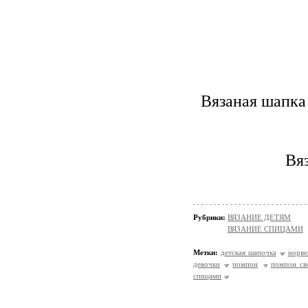
Вязаная шапка 
Вя
Рубрики:
ВЯЗАНИЕ ДЕТЯМ
ВЯЗАНИЕ СПИЦАМИ
Метки:
детская шапочка
норве
девочки
помпон
помпон св
спицами