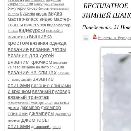
БЕСПЛАТНОЕ
узоры спицами
амигуруми крючком
бижутерия
бисер
бонусы
букмекерская
ЗИМНЕЙ ШАП
видео
бусины
видео
контора
мастер-класс
видео мастер-
классы
видео урок
видеомастер-
Понедельник, 21 Нояб
видеоуроки
класс
выкройка
вышивка
вышивка
Рецепты_и_Рукодел
крестом
вязаная одежда
вязание
вязание детям
вязание для детей
вязание крючком
вязание
на лето
вязание на лето спицами
вязание на спицах
вязание
вязание
от дропс дизайн
спицами
вязание спицами
и крючком
вязаный пуловер
вязаный трикотаж
детская шапочка
геометрический узор
джемпер
джемпер
детям
джемперы
спицами
джемперы
джемперы
крючком
спицами
домашний декор