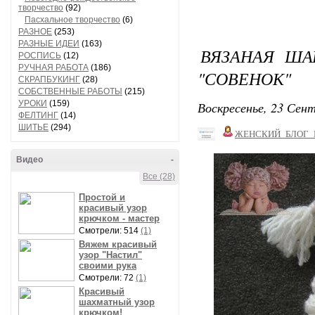
творчество
(92)
Пасхальное творчество
(6)
РАЗНОЕ
(253)
РАЗНЫЕ ИДЕИ
(163)
ВЯЗАНАЯ ША
РОСПИСЬ
(12)
РУЧНАЯ РАБОТА
(186)
"СОВЕНОК"
СКРАПБУКИНГ
(28)
СОБСТВЕННЫЕ РАБОТЫ
(215)
УРОКИ
(159)
Воскресенье, 23 Сент
ФЕЛТИНГ
(14)
ШИТЬЕ
(294)
ЖЕНСКИЙ_БЛОГ_
Видео
-
Все (28)
Простой и
красивый узор
крючком - мастер
Смотрели: 514
(1)
Вяжем красивый
узор "Настил"
своими рука
Смотрели: 72
(1)
Красивый
шахматный узор
крючком!