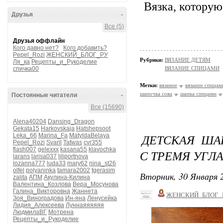
Вязка, которую
Друзья
-
Все (5)
Друзья оффлайн
Кого давно нет?
Кого добавить?
Pepel_Rozi
ЖЕНСКИЙ_БЛОГ_РУ
Рубрики:
ВЯЗАНИЕ ДЕТЯМ
Ля_ка
Рецепты_и_Рукоделие
спичка00
ВЯЗАНИЕ СПИЦАМИ
Метки:
вязание
вязание спицам
шапочка сова
шапка спицами
Постоянные читатели
-
Все (15690)
Alena40204
Dansing_Dragon
Gekata15
Harkovskaja
Hatshepsoot
ДЕТСКАЯ ША
Leka_66
Marina_Fa
MatyldaBelaya
Pepel_Rozi
Svaril
Tatwas
cvr355
flash007
gelexxx
kasana55
klavochka
С ТРЕМЯ УГЛ
larans
larisa037
liliportnova
lozanna777
luda33
mary62
nina_st26
olfel
polyaninka
tamara2002
tgerasim
Вторник, 30 Января 2
zalita
АПМ
Акулина-Килина
Валентина_Козлова
Вера_Мосунова
Галина_Викторовна
Жаннета
ЖЕНСКИЙ_БЛОГ_
Зоя_Виноградова
Ин-яна
Ленусейка
Лидия_Алексеева
Луннаяяяяяя
ЛюдмилаВГ
Мотрена
Рецепты_и_Рукоделие