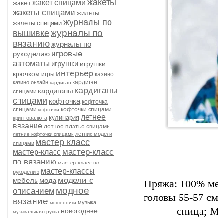
жакеты
жакет спицами
жакет
жакеты спицами
жилеты
журналы по
жилеты спицами
журналы по
вышивке
вязанию
журналы по
игровые
рукоделию
автоматы
игрушки
игрушки
интерьер
крючком
игры
казино
кардиган
казино онлайн
кардиган
кардиганы
кардиганы
спицами
спицами
кофточка
кофточка
спицами
кофточки спицами
кофточки
летнее
кулинария
криптовалюта
вязание
летнее платье спицами
летние модели
летние кофточки спицами
мастер класс
спицами
мастер-класс
мастер-класс
по вязанию
мастер-класс по
мастер-классы
рукоделию
модели с
мебель
мода
Пряжа: 100% мер
модное
описанием
головы 55-57 см
вязание
музыка
мошенники
спица; 
новогоднее
музыкальная группа