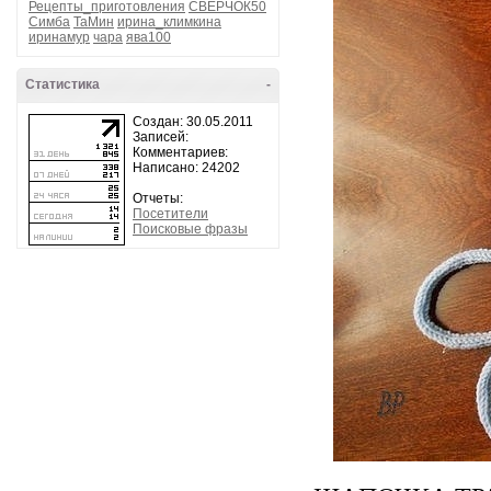
Рецепты_приготовления
СВЕРЧОК50
Симба
ТаМин
ирина_климкина
иринамур
чара
ява100
Статистика
-
Создан: 30.05.2011
Записей:
Комментариев:
Написано: 24202
Отчеты:
Посетители
Поисковые фразы