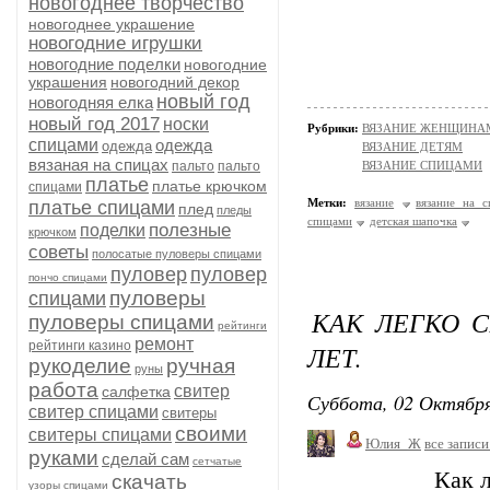
новогоднее творчество
новогоднее украшение
новогодние игрушки
новогодние поделки
новогодние
украшения
новогодний декор
новый год
новогодняя елка
новый год 2017
носки
Рубрики:
ВЯЗАНИЕ ЖЕНЩИНАМ/Ш
спицами
одежда
одежда
ВЯЗАНИЕ ДЕТЯМ
вязаная на спицах
пальто
пальто
ВЯЗАНИЕ СПИЦАМИ
платье
платье крючком
спицами
Метки:
вязание
вязание на с
платье спицами
плед
пледы
спицами
детская шапочка
полезные
поделки
крючком
советы
полосатые пуловеры спицами
пуловер
пуловер
пончо спицами
пуловеры
спицами
КАК ЛЕГКО С
пуловеры спицами
рейтинги
ремонт
рейтинги казино
ЛЕТ.
рукоделие
ручная
руны
работа
свитер
салфетка
Суббота, 02 Октября
свитер спицами
свитеры
своими
свитеры спицами
Юлия_Ж
все записи
руками
сделай сам
сетчатые
Как л
скачать
узоры спицами