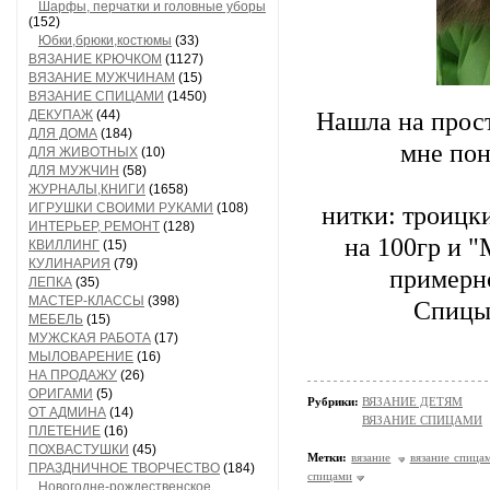
Шарфы, перчатки и головные уборы
(152)
Юбки,брюки,костюмы
(33)
ВЯЗАНИЕ КРЮЧКОМ
(1127)
ВЯЗАНИЕ МУЖЧИНАМ
(15)
ВЯЗАНИЕ СПИЦАМИ
(1450)
Нашла на прост
ДЕКУПАЖ
(44)
ДЛЯ ДОМА
(184)
мне пон
ДЛЯ ЖИВОТНЫХ
(10)
ДЛЯ МУЖЧИН
(58)
ЖУРНАЛЫ,КНИГИ
(1658)
ИГРУШКИ СВОИМИ РУКАМИ
(108)
нитки: троицк
ИНТЕРЬЕР, РЕМОНТ
(128)
на 100гр и 
КВИЛЛИНГ
(15)
КУЛИНАРИЯ
(79)
примерно
ЛЕПКА
(35)
МАСТЕР-КЛАССЫ
(398)
Спицы 
МЕБЕЛЬ
(15)
МУЖСКАЯ РАБОТА
(17)
МЫЛОВАРЕНИЕ
(16)
НА ПРОДАЖУ
(26)
ОРИГАМИ
(5)
Рубрики:
ВЯЗАНИЕ ДЕТЯМ
ОТ АДМИНА
(14)
ВЯЗАНИЕ СПИЦАМИ
ПЛЕТЕНИЕ
(16)
ПОХВАСТУШКИ
(45)
Метки:
вязание
вязание спица
ПРАЗДНИЧНОЕ ТВОРЧЕСТВО
(184)
спицами
Новогодне-рождественское