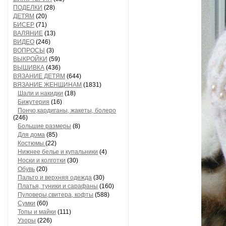
ПОДЕЛКИ
(28)
ДЕТЯМ
(20)
БИСЕР
(71)
ВАЛЯНИЕ
(13)
ВИДЕО
(246)
ВОПРОСЫ
(3)
ВЫКРОЙКИ
(59)
ВЫШИВКА
(436)
ВЯЗАНИЕ ДЕТЯМ
(644)
ВЯЗАНИЕ ЖЕНЩИНАМ
(1831)
Шали и накидки
(18)
Бижутерия
(16)
Пончо,кардиганы, жакеты, болеро
(246)
Большие размеры
(8)
Для дома
(85)
Костюмы
(22)
Нижнее белье и купальники
(4)
Носки и колготки
(30)
Обувь
(20)
Пальто и верхняя одежда
(30)
Платья, туники и сарафаны
(160)
Пуловеры,свитера, кофты
(588)
Сумки
(60)
Топы и майки
(111)
Узоры
(226)