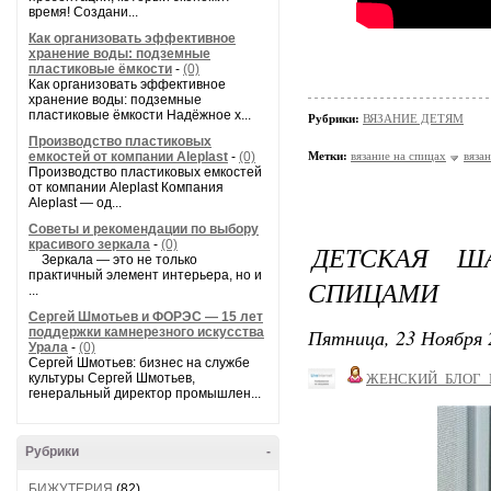
время! Создани...
Как организовать эффективное
хранение воды: подземные
пластиковые ёмкости
-
(0)
Как организовать эффективное
хранение воды: подземные
пластиковые ёмкости Надёжное х...
Рубрики:
ВЯЗАНИЕ ДЕТЯМ
Производство пластиковых
емкостей от компании Aleplast
-
(0)
Метки:
вязание на спицах
вяза
Производство пластиковых емкостей
от компании Aleplast Компания
Aleplast — од...
Советы и рекомендации по выбору
красивого зеркала
-
(0)
ДЕТСКАЯ Ш
Зеркала — это не только
практичный элемент интерьера, но и
СПИЦАМИ
...
Сергей Шмотьев и ФОРЭС — 15 лет
Пятница, 23 Ноября 
поддержки камнерезного искусства
Урала
-
(0)
Сергей Шмотьев: бизнес на службе
культуры Сергей Шмотьев,
ЖЕНСКИЙ_БЛОГ_
генеральный директор промышлен...
Рубрики
-
БИЖУТЕРИЯ
(82)