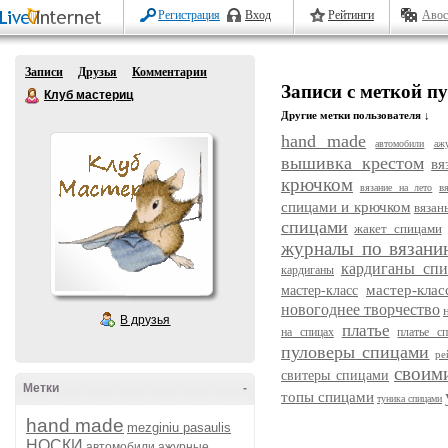
Регистрация
Вход
Рейтинги
Авос
Записи
Друзья
Комментарии
Записи с меткой п
Клуб мастериц
Другие метки пользователя ↓
hand made
автомобили
аж
вышивка крестом
вя
крючком
в
вязание на лето
спицами и крючком
вязан
спицами
жакет спицами
журналы по вязани
кардиганы сп
кардиганы
мастер-кла
мастер-класс
новогоднее творчество
В друзья
платье
на спицах
платье с
пуловеры спицами
ре
своим
свитеры спицами
Метки
-
топы спицами
туника спицами
hand made
mezginiu pasaulis
НОСКИ
автомобили
ажурные