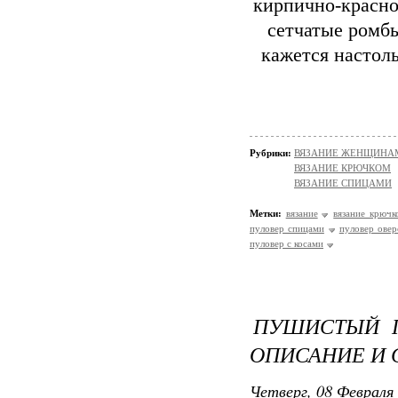
кирпично-красно
сетчатые ромб
кажется настоль
Рубрики:
ВЯЗАНИЕ ЖЕНЩИНАМ
ВЯЗАНИЕ КРЮЧКОМ
ВЯЗАНИЕ СПИЦАМИ
Метки:
вязание
вязание крючк
пуловер спицами
пуловер овер
пуловер с косами
ПУШИСТЫЙ П
ОПИСАНИЕ И 
Четверг, 08 Февраля 