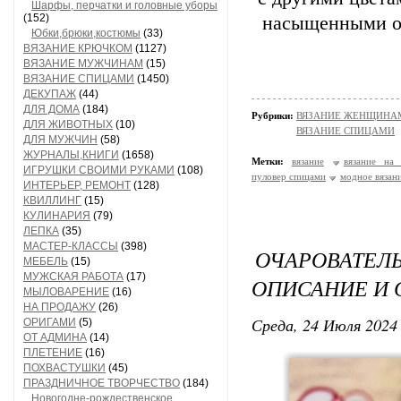
Шарфы, перчатки и головные уборы
(152)
насыщенными от
Юбки,брюки,костюмы
(33)
ВЯЗАНИЕ КРЮЧКОМ
(1127)
ВЯЗАНИЕ МУЖЧИНАМ
(15)
ВЯЗАНИЕ СПИЦАМИ
(1450)
ДЕКУПАЖ
(44)
ДЛЯ ДОМА
(184)
Рубрики:
ВЯЗАНИЕ ЖЕНЩИНАМ/П
ДЛЯ ЖИВОТНЫХ
(10)
ВЯЗАНИЕ СПИЦАМИ
ДЛЯ МУЖЧИН
(58)
ЖУРНАЛЫ,КНИГИ
(1658)
Метки:
вязание
вязание на 
ИГРУШКИ СВОИМИ РУКАМИ
(108)
пуловер спицами
модное вязан
ИНТЕРЬЕР, РЕМОНТ
(128)
КВИЛЛИНГ
(15)
КУЛИНАРИЯ
(79)
ЛЕПКА
(35)
МАСТЕР-КЛАССЫ
(398)
ОЧАРОВАТЕ
МЕБЕЛЬ
(15)
МУЖСКАЯ РАБОТА
(17)
ОПИСАНИЕ И 
МЫЛОВАРЕНИЕ
(16)
НА ПРОДАЖУ
(26)
Среда, 24 Июля 2024 
ОРИГАМИ
(5)
ОТ АДМИНА
(14)
ПЛЕТЕНИЕ
(16)
ПОХВАСТУШКИ
(45)
ПРАЗДНИЧНОЕ ТВОРЧЕСТВО
(184)
Новогодне-рождественское