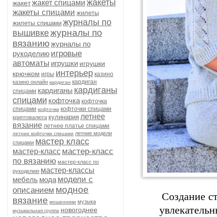
жакеты
жакет спицами
жакет
жакеты спицами
жилеты
журналы по
жилеты спицами
журналы по
вышивке
вязанию
журналы по
игровые
рукоделию
автоматы
игрушки
игрушки
интерьер
крючком
игры
казино
кардиган
казино онлайн
кардиган
кардиганы
кардиганы
спицами
спицами
кофточка
кофточка
спицами
кофточки спицами
кофточки
летнее
кулинария
криптовалюта
вязание
летнее платье спицами
летние модели
летние кофточки спицами
мастер класс
спицами
мастер-класс
мастер-класс
по вязанию
мастер-класс по
мастер-классы
рукоделию
модели с
мебель
мода
модное
описанием
Создание ст
вязание
музыка
мошенники
увлекательн
новогоднее
музыкальная группа