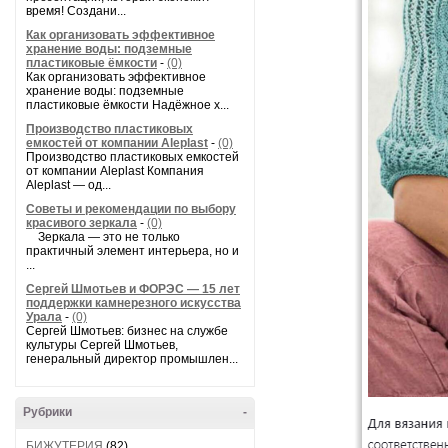
время! Создани...
Как организовать эффективное
хранение воды: подземные
пластиковые ёмкости
-
(0)
Как организовать эффективное
хранение воды: подземные
пластиковые ёмкости Надёжное х...
Производство пластиковых
емкостей от компании Aleplast
-
(0)
Производство пластиковых емкостей
от компании Aleplast Компания
Aleplast — од...
Советы и рекомендации по выбору
красивого зеркала
-
(0)
Зеркала — это не только
практичный элемент интерьера, но и
...
Сергей Шмотьев и ФОРЭС — 15 лет
поддержки камнерезного искусства
Урала
-
(0)
Сергей Шмотьев: бизнес на службе
культуры Сергей Шмотьев,
генеральный директор промышлен...
Рубрики
-
БИЖУТЕРИЯ
(82)