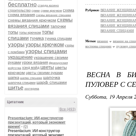
бесплатно
старда казино
схема
Рубрики:
ВЯЗАНИЕ ЖЕНЩИНАМ/П
строительство
сумки
сумки крючком
схема вязания
схемы вязание спицами
ВЯЗАНИЕ ЖЕНЩИНАМ
схемы
схемы вязания крючком
ВЯЗАНИЕ ЖЕНЩИНАМ/Пл
вязания спицами
тапочки
ВЯЗАНИЕ ЖЕНЩИНАМ/
ВЯЗАНИЕ СПИЦАМИ
топы
топы
топы крючком
спицами
туника
туника спицами
Метки:
вязание
вязание на спи
узоры
узоры крючком
узоры
костюмы спицами
пуловер спи
узоры спицами
с ромбами
украшение
украшение своими
руками
уроки вязания
французская
цветы
цветы
хэнд мэйд
кофточка
ВЕСНА В БИ
крючком
цветы своими руками
шапочка
шапка
шапка спицами
ПУЛОВЕР С С
шарф спицами
шапочка спицами
шитье
эзотерика
Суббота, 19 Апреля 2
Цитатник
-
Все (493)
Presentacium: ИИ‑конструктор
презентаций, который экономит
время!
-
(0)
Presentacium: ИИ‑конструктор
презентаций, который экономит