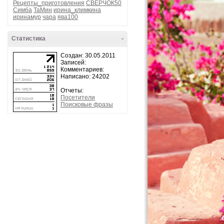
Рецепты_приготовления
СВЕРЧОК50
Симба
ТаМин
ирина_климкина
иринамур
чара
ява100
Статистика
-
Создан: 30.05.2011
Записей:
Комментариев:
Написано: 24202
Отчеты:
Посетители
Поисковые фразы