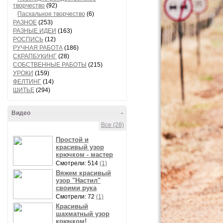
творчество
(92)
Пасхальное творчество
(6)
РАЗНОЕ
(253)
РАЗНЫЕ ИДЕИ
(163)
РОСПИСЬ
(12)
РУЧНАЯ РАБОТА
(186)
СКРАПБУКИНГ
(28)
СОБСТВЕННЫЕ РАБОТЫ
(215)
УРОКИ
(159)
ФЕЛТИНГ
(14)
ШИТЬЕ
(294)
Видео
-
Все (28)
Простой и
красивый узор
крючком - мастер
Смотрели: 514
(1)
Вяжем красивый
узор "Настил"
своими рука
Смотрели: 72
(1)
Красивый
шахматный узор
крючком!