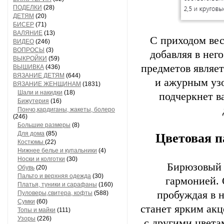
ПОДЕЛКИ
(28)
ДЕТЯМ
(20)
БИСЕР
(71)
ВАЛЯНИЕ
(13)
С приходом вес
ВИДЕО
(246)
ВОПРОСЫ
(3)
добавляя в нег
ВЫКРОЙКИ
(59)
предметов являет
ВЫШИВКА
(436)
ВЯЗАНИЕ ДЕТЯМ
(644)
и ажурным узо
ВЯЗАНИЕ ЖЕНЩИНАМ
(1831)
Шали и накидки
(18)
подчеркнет в
Бижутерия
(16)
Пончо,кардиганы, жакеты, болеро
(246)
Большие размеры
(8)
Для дома
(85)
Цветовая п
Костюмы
(22)
Нижнее белье и купальники
(4)
Носки и колготки
(30)
Бирюзовый 
Обувь
(20)
Пальто и верхняя одежда
(30)
гармонией. 
Платья, туники и сарафаны
(160)
пробуждая в н
Пуловеры,свитера, кофты
(588)
Сумки
(60)
станет ярким акц
Топы и майки
(111)
Узоры
(226)
с другими цвета