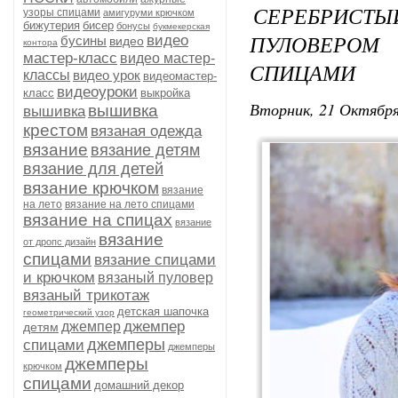
СЕРЕБРИС
узоры спицами
амигуруми крючком
бижутерия
бисер
бонусы
букмекерская
ПУЛОВЕРОМ
видео
бусины
видео
контора
мастер-класс
видео мастер-
СПИЦАМИ
классы
видео урок
видеомастер-
видеоуроки
класс
выкройка
Вторник, 21 Октября
вышивка
вышивка
крестом
вязаная одежда
вязание
вязание детям
вязание для детей
вязание крючком
вязание
на лето
вязание на лето спицами
вязание на спицах
вязание
вязание
от дропс дизайн
спицами
вязание спицами
и крючком
вязаный пуловер
вязаный трикотаж
детская шапочка
геометрический узор
джемпер
джемпер
детям
джемперы
спицами
джемперы
джемперы
крючком
спицами
домашний декор