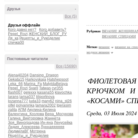
Друзья
-
Все (5)
Друзья оффлайн
Кого давно нет?
Кого добавить?
Рубрики:
ВЯЗАНИЕ ЖЕНЩИНАМ/П
Pepel_Rozi
ЖЕНСКИЙ_БЛОГ_РУ
ВЯЗАНИЕ СПИЦАМИ
Ля_ка
Рецепты_и_Рукоделие
спичка00
Метки:
вязание
вязание на спи
модное вязание
Постоянные читатели
-
Все (15690)
Alena40204
Dansing_Dragon
ФИОЛЕТОВАЯ 
Gekata15
Harkovskaja
Hatshepsoot
Leka_66
Marina_Fa
MatyldaBelaya
КРЮЧКОМ И 
Pepel_Rozi
Svaril
Tatwas
cvr355
flash007
gelexxx
kasana55
klavochka
larans
larisa037
liliportnova
«КОСАМИ» С
lozanna777
luda33
mary62
nina_st26
olfel
polyaninka
tamara2002
tgerasim
zalita
АПМ
Акулина-Килина
Среда, 03 Июля 2024 
Валентина_Козлова
Вера_Мосунова
Галина_Викторовна
Жаннета
Зоя_Виноградова
Ин-яна
Ленусейка
Лидия_Алексеева
Луннаяяяяяя
ЛюдмилаВГ
Мотрена
Рецепты_и_Рукоделие