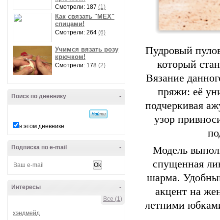
Смотрели: 187
(1)
Как связать "МЕХ"
спицами!
Смотрели: 264
(6)
Пудровый пулов
Учимся вязать розу
крючком!
который стан
Смотрели: 178
(2)
Вязание данног
пряжи: её ун
Поиск по дневнику
-
подчеркивая аж
узор привноси
в этом дневнике
по
Подписка по e-mail
-
Модель выполн
спущенная ли
шарма. Удобный
Интересы
-
акцент на же
Все (1)
летними юбками
хэндмейд