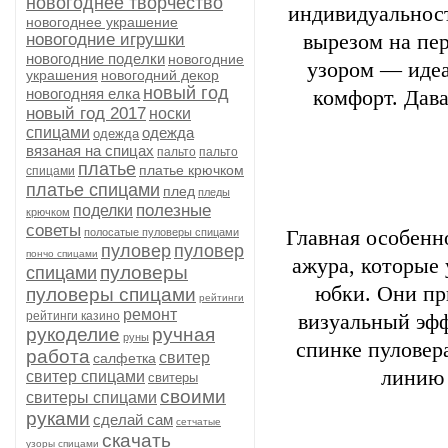
новогоднее творчество
индивидуальност
новогоднее украшение
новогодние игрушки
вырезом на пер
новогодние поделки
новогодние
узором — идеа
украшения
новогодний декор
новый год
новогодняя елка
комфорт. Дав
новый год 2017
носки
спицами
одежда
одежда
вязаная на спицах
пальто
пальто
платье
платье крючком
спицами
платье спицами
плед
пледы
полезные
поделки
крючком
советы
полосатые пуловеры спицами
Главная особенн
пуловер
пуловер
пончо спицами
ажура, которые 
пуловеры
спицами
юбки. Они пр
пуловеры спицами
рейтинги
ремонт
рейтинги казино
визуальный эфф
рукоделие
ручная
руны
спинке пуловер
работа
свитер
салфетка
линию 
свитер спицами
свитеры
своими
свитеры спицами
руками
сделай сам
сетчатые
скачать
узоры спицами