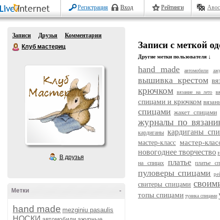
Регистрация
Вход
Рейтинги
Авос
Записи
Друзья
Комментарии
Записи с меткой о
Клуб мастериц
Другие метки пользователя ↓
hand made
автомобили
аж
вышивка крестом
вя
крючком
в
вязание на лето
спицами и крючком
вязан
спицами
жакет спицами
журналы по вязани
кардиганы сп
кардиганы
мастер-кла
мастер-класс
новогоднее творчество
В друзья
платье
на спицах
платье с
пуловеры спицами
ре
своим
свитеры спицами
Метки
-
топы спицами
туника спицами
hand made
mezginiu pasaulis
НОСКИ
автомобили
ажурные