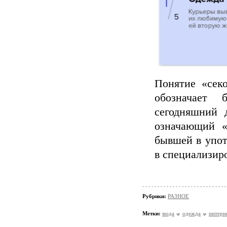
Понятие «секо
обозначает
сегодняшний 
означающий «
бывшей в упот
в специализир
Рубрики:
РАЗНОЕ
Метки:
мода
одежда
интерн