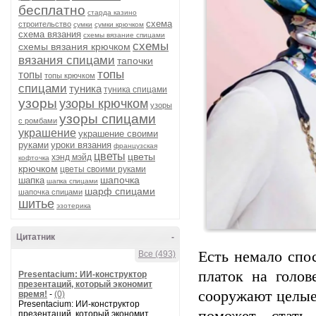
бесплатно
старда казино
схема
строительство
сумки
сумки крючком
схема вязания
схемы вязание спицами
схемы
схемы вязания крючком
вязания спицами
тапочки
топы
топы
топы крючком
спицами
туника
туника спицами
узоры
узоры крючком
узоры
узоры спицами
с ромбами
украшение
украшение своими
руками
уроки вязания
французская
цветы
цветы
хэнд мэйд
кофточка
крючком
цветы своими руками
шапочка
шапка
шапка спицами
шарф спицами
шапочка спицами
шитье
эзотерика
Цитатник
-
Есть немало спос
Все (493)
платок на голов
Presentacium: ИИ‑конструктор
презентаций, который экономит
сооружают целые
время!
-
(0)
Presentacium: ИИ‑конструктор
презентаций, который экономит