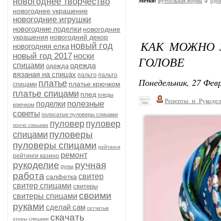
новогоднее творчество
Метки:
футбольная форма
оде
новогоднее украшение
новогодние игрушки
новогодние поделки
новогодние
украшения
новогодний декор
КАК МОЖНО З
новый год
новогодняя елка
новый год 2017
носки
ГОЛОВЕ
спицами
одежда
одежда
вязаная на спицах
пальто
пальто
Понедельник, 27 Февр
платье
платье крючком
спицами
платье спицами
плед
пледы
Рецепты_и_Рукодел
полезные
поделки
крючком
советы
полосатые пуловеры спицами
пуловер
пуловер
пончо спицами
пуловеры
спицами
пуловеры спицами
рейтинги
ремонт
рейтинги казино
рукоделие
ручная
руны
работа
свитер
салфетка
свитер спицами
свитеры
своими
свитеры спицами
руками
сделай сам
сетчатые
скачать
узоры спицами