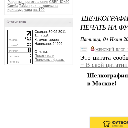
Рецепты_приготовления
СВЕРЧОК50
Симба
ТаМин
ирина_климкина
иринамур
чара
ява100
ШЕЛКОГРАФ
Статистика
-
ПЕЧАТЬ НА Ф
Создан: 30.05.2011
Записей:
Пятница, 04 Июня 20
Комментариев:
Написано: 24202
ЖЕНСКИЙ_БЛОГ_
Отчеты:
Посетители
Это цитата соо
Поисковые фразы
+
В свой цитатни
Шелкография 
в Москве!