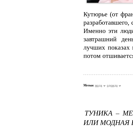
Кутюрье (от фран
разработавшего,
Именно эти люди
завтрашний ден
лучших показах 
потом отшиваетс
Метки:
мода
одежда
ТУНИКА – М
ИЛИ МОДНАЯ 