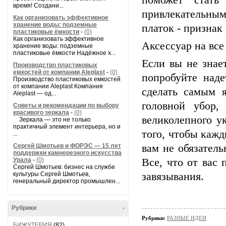
поможет стать 
время! Создани...
привлекательным
Как организовать эффективное
хранение воды: подземные
платок - признак
пластиковые ёмкости
-
(0)
Как организовать эффективное
Аксессуар на все
хранение воды: подземные
пластиковые ёмкости Надёжное х...
Если вы не знае
Производство пластиковых
емкостей от компании Aleplast
-
(0)
попробуйте наде
Производство пластиковых емкостей
от компании Aleplast Компания
сделать самым 
Aleplast — од...
головной убор,
Советы и рекомендации по выбору
красивого зеркала
-
(0)
великолепного у
Зеркала — это не только
практичный элемент интерьера, но и
того, чтобы кажд
...
Сергей Шмотьев и ФОРЭС — 15 лет
вам не обязател
поддержки камнерезного искусства
Урала
-
(0)
Все, что от вас
Сергей Шмотьев: бизнес на службе
культуры Сергей Шмотьев,
завязывания.
генеральный директор промышлен...
Рубрики
-
Рубрики:
РАЗНЫЕ ИДЕИ
БИЖУТЕРИЯ
(82)