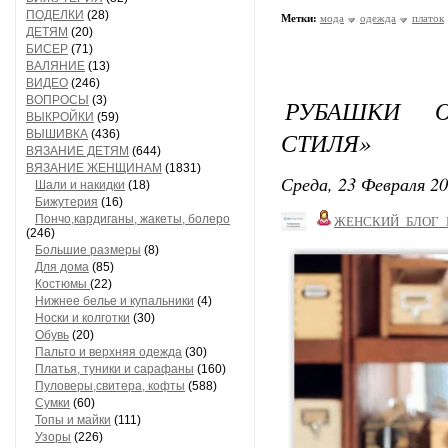
ПОДЕЛКИ
(28)
Метки:
мода
одежда
платок
ДЕТЯМ
(20)
БИСЕР
(71)
ВАЛЯНИЕ
(13)
ВИДЕО
(246)
ВОПРОСЫ
(3)
РУБАШКИ О
ВЫКРОЙКИ
(59)
СТИЛЯ»
ВЫШИВКА
(436)
ВЯЗАНИЕ ДЕТЯМ
(644)
ВЯЗАНИЕ ЖЕНЩИНАМ
(1831)
Среда, 23 Февраля 20
Шали и накидки
(18)
Бижутерия
(16)
Пончо,кардиганы, жакеты, болеро
ЖЕНСКИЙ_БЛОГ_
(246)
Большие размеры
(8)
Для дома
(85)
Костюмы
(22)
Нижнее белье и купальники
(4)
Носки и колготки
(30)
Обувь
(20)
Пальто и верхняя одежда
(30)
Платья, туники и сарафаны
(160)
Пуловеры,свитера, кофты
(588)
Сумки
(60)
Топы и майки
(111)
Узоры
(226)