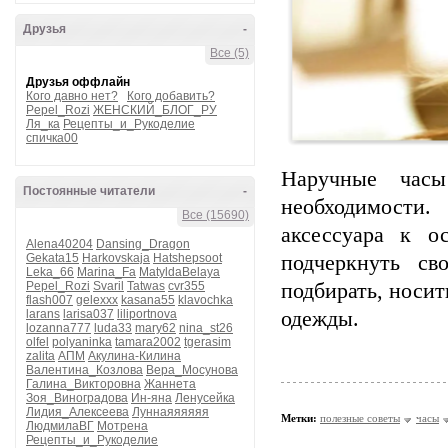
Друзья
-
Все (5)
Друзья оффлайн
Кого давно нет?
Кого добавить?
Pepel_Rozi
ЖЕНСКИЙ_БЛОГ_РУ
Ля_ка
Рецепты_и_Рукоделие
спичка00
Наручные часы
Постоянные читатели
-
необходимости
Все (15690)
аксессуара к о
Alena40204
Dansing_Dragon
Gekata15
Harkovskaja
Hatshepsoot
подчеркнуть св
Leka_66
Marina_Fa
MatyldaBelaya
Pepel_Rozi
Svaril
Tatwas
cvr355
подбирать, носит
flash007
gelexxx
kasana55
klavochka
larans
larisa037
liliportnova
одежды.
lozanna777
luda33
mary62
nina_st26
olfel
polyaninka
tamara2002
tgerasim
zalita
АПМ
Акулина-Килина
Валентина_Козлова
Вера_Мосунова
Галина_Викторовна
Жаннета
Зоя_Виноградова
Ин-яна
Ленусейка
Лидия_Алексеева
Луннаяяяяяя
Метки:
полезные советы
часы
ЛюдмилаВГ
Мотрена
Рецепты_и_Рукоделие