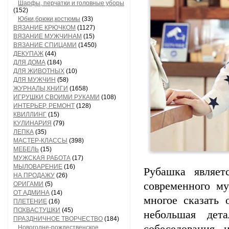
Шарфы, перчатки и головные уборы
(152)
Юбки,брюки,костюмы
(33)
ВЯЗАНИЕ КРЮЧКОМ
(1127)
ВЯЗАНИЕ МУЖЧИНАМ
(15)
ВЯЗАНИЕ СПИЦАМИ
(1450)
ДЕКУПАЖ
(44)
ДЛЯ ДОМА
(184)
ДЛЯ ЖИВОТНЫХ
(10)
ДЛЯ МУЖЧИН
(58)
ЖУРНАЛЫ,КНИГИ
(1658)
ИГРУШКИ СВОИМИ РУКАМИ
(108)
ИНТЕРЬЕР, РЕМОНТ
(128)
КВИЛЛИНГ
(15)
КУЛИНАРИЯ
(79)
ЛЕПКА
(35)
МАСТЕР-КЛАССЫ
(398)
МЕБЕЛЬ
(15)
МУЖСКАЯ РАБОТА
(17)
МЫЛОВАРЕНИЕ
(16)
Рубашка являет
НА ПРОДАЖУ
(26)
современного м
ОРИГАМИ
(5)
ОТ АДМИНА
(14)
многое сказать 
ПЛЕТЕНИЕ
(16)
ПОХВАСТУШКИ
(45)
небольшая дет
ПРАЗДНИЧНОЕ ТВОРЧЕСТВО
(184)
Новогодне-рождественское