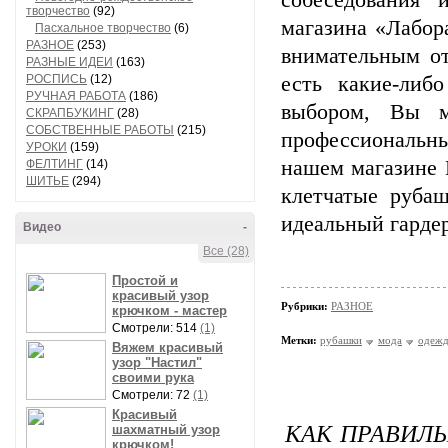
собеседования 
творчество
(92)
магазина «Лабор
Пасхальное творчество
(6)
РАЗНОЕ
(253)
внимательным о
РАЗНЫЕ ИДЕИ
(163)
РОСПИСЬ
(12)
есть какие-либ
РУЧНАЯ РАБОТА
(186)
выбором, Вы м
СКРАПБУКИНГ
(28)
СОБСТВЕННЫЕ РАБОТЫ
(215)
профессиональны
УРОКИ
(159)
нашем магазине 
ФЕЛТИНГ
(14)
ШИТЬЕ
(294)
клетчатые рубаш
идеальный гардер
Видео
-
Все (28)
Простой и
красивый узор
Рубрики:
РАЗНОЕ
крючком - мастер
Смотрели: 514
(1)
Метки:
рубашки
мода
одежд
Вяжем красивый
узор "Настил"
своими рука
Смотрели: 72
(1)
Красивый
КАК ПРАВИЛЬ
шахматный узор
крючком!