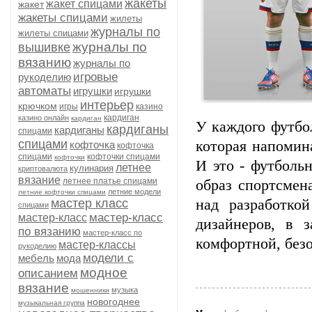
жакеты
жакет спицами
жакет
жакеты спицами
жилеты
журналы по
жилеты спицами
журналы по
вышивке
вязанию
журналы по
игровые
рукоделию
автоматы
игрушки
игрушки
интерьер
крючком
игры
казино
кардиган
казино онлайн
кардиган
У каждого футбол
кардиганы
кардиганы
спицами
спицами
которая напомин
кофточка
кофточка
спицами
кофточки спицами
кофточки
И это - футболь
летнее
кулинария
криптовалюта
вязание
летнее платье спицами
образ спортсмен
летние модели
летние кофточки спицами
мастер класс
над разработко
спицами
мастер-класс
мастер-класс
дизайнеров, в 
по вязанию
мастер-класс по
комфортной, без
мастер-классы
рукоделию
модели с
мебель
мода
модное
описанием
вязание
музыка
мошенники
новогоднее
музыкальная группа