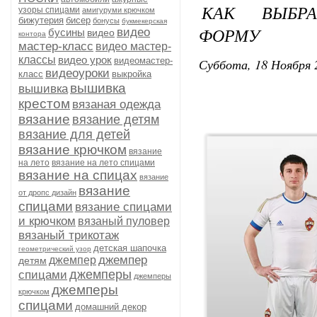
КАК ВЫБР
узоры спицами
амигуруми крючком
бижутерия
бисер
бонусы
букмекерская
ФОРМУ
видео
бусины
видео
контора
мастер-класс
видео мастер-
классы
видео урок
видеомастер-
Суббота, 18 Ноября 
видеоуроки
класс
выкройка
вышивка
вышивка
крестом
вязаная одежда
вязание
вязание детям
вязание для детей
вязание крючком
вязание
на лето
вязание на лето спицами
вязание на спицах
вязание
вязание
от дропс дизайн
спицами
вязание спицами
и крючком
вязаный пуловер
вязаный трикотаж
детская шапочка
геометрический узор
джемпер
джемпер
детям
джемперы
спицами
джемперы
джемперы
крючком
спицами
домашний декор