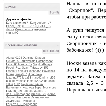
Нашла в интерн
Друзья
-
"Скорпион". Пер
Все (5)
чтобы при работе
Друзья оффлайн
Кого давно нет?
Кого добавить?
Pepel_Rozi
ЖЕНСКИЙ_БЛОГ_РУ
А руки чешутся 
Ля_ка
Рецепты_и_Рукоделие
спичка00
сыну носки свяж
Скорпиончик - 
Постоянные читатели
-
бабочка же! :))) )
Все (15690)
Alena40204
Dansing_Dragon
Gekata15
Harkovskaja
Hatshepsoot
Носки вязала как
Leka_66
Marina_Fa
MatyldaBelaya
Pepel_Rozi
Svaril
Tatwas
cvr355
по 14 на каждую
flash007
gelexxx
kasana55
klavochka
larans
larisa037
liliportnova
рядами. Затем 
lozanna777
luda33
mary62
nina_st26
olfel
polyaninka
tamara2002
tgerasim
связала 2,5 - 
zalita
АПМ
Акулина-Килина
Валентина_Козлова
Вера_Мосунова
Перешла к вывяз
Галина_Викторовна
Жаннета
Зоя_Виноградова
Ин-яна
Ленусейка
Лидия_Алексеева
Луннаяяяяяя
ЛюдмилаВГ
Мотрена
Рецепты_и_Рукоделие