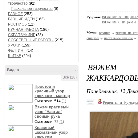
творчество
(92)
Пасхальное творчество
(6)
РАЗНОЕ
(253)
Рубрики:
ВЯЗАНИЕ ЖЕНЩИНАМ/Н
РАЗНЫЕ ИДЕИ
(163)
ВЯЗАНИЕ СПИЦАМИ
РОСПИСЬ
(12)
РУЧНАЯ РАБОТА
(186)
Метки:
вязание
вязание на сп
СКРАПБУКИНГ
(28)
спицами
пасхальное вязание
СОБСТВЕННЫЕ РАБОТЫ
(215)
УРОКИ
(159)
ФЕЛТИНГ
(14)
ШИТЬЕ
(294)
ВЯЖЕМ 
Видео
-
ЖАККАРДОВ
Все (28)
Простой и
Понедельник, 12 Дека
красивый узор
крючком - мастер
Смотрели: 514
(1)
Рецепты_и_Рукодел
Вяжем красивый
узор "Настил"
своими рука
Смотрели: 72
(1)
Красивый
шахматный узор
крючком!