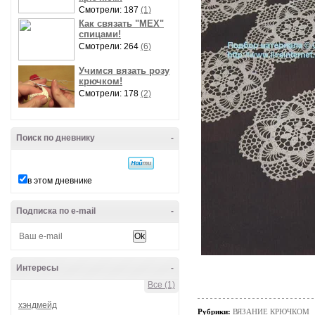
Смотрели: 187
(1)
Как связать "МЕХ"
спицами!
Смотрели: 264
(6)
Учимся вязать розу
крючком!
Смотрели: 178
(2)
Поиск по дневнику
-
в этом дневнике
Подписка по e-mail
-
Интересы
-
Все (1)
хэндмейд
Рубрики:
ВЯЗАНИЕ КРЮЧКОМ