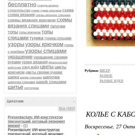
бесплатно
старда казино
схема
строительство
сумки
сумки крючком
схема вязания
схемы вязание спицами
схемы
схемы вязания крючком
вязания спицами
тапочки
топы
топы
топы крючком
спицами
туника
туника спицами
узоры
узоры крючком
узоры
узоры спицами
с ромбами
украшение
украшение своими
руками
уроки вязания
французская
цветы
цветы
хэнд мэйд
кофточка
Рубрики:
БИСЕР
крючком
цветы своими руками
РАЗНОЕ
шапочка
шапка
шапка спицами
РАЗНЫЕ ИДЕИ
шарф спицами
шапочка спицами
шитье
эзотерика
Цитатник
-
Все (493)
КОЛЬЕ С КА
Presentacium: ИИ‑конструктор
презентаций, который экономит
Воскресенье, 27 Октя
время!
-
(0)
Presentacium: ИИ‑конструктор
презентаций, который экономит