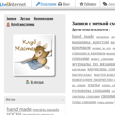
Регистрация
Вход
Рейтинги
Авос
Записи
Друзья
Комментарии
Записи с меткой с
Клуб мастериц
Другие метки пользователя ↓
hand made
автомобили
аж
вышивка крестом
вя
крючком
в
вязание на лето
спицами и крючком
вязан
спицами
жакет спицами
журналы по вязани
кардиганы сп
кардиганы
мастер-кла
мастер-класс
новогоднее творчество
В друзья
платье
на спицах
платье с
пуловеры спицами
ре
своим
свитеры спицами
Метки
-
топы спицами
туника спицами
hand made
mezginiu pasaulis
НОСКИ
автомобили
ажурные