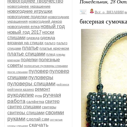
Понедельник, 28 Окт
новогоднее творчество
новогоднее украшение
новогодние игрушки
Всё_о_ВЯЗАНИИ
в
новогодние поделки
новогодние
бисерная сумочка 
украшения
новогодний декор
новый год
новогодняя елка
новый год 2017
носки
спицами
одежда
одежда
вязаная на спицах
пальто
пальто
платье
платье крючком
спицами
платье спицами
плед
пледы
полезные
поделки
крючком
советы
полосатые пуловеры спицами
пуловер
пуловер
пончо спицами
пуловеры
спицами
пуловеры спицами
рейтинги
ремонт
рейтинги казино
рукоделие
ручная
руны
работа
свитер
салфетка
свитер спицами
свитеры
своими
свитеры спицами
руками
сделай сам
сетчатые
скачать
узоры спицами