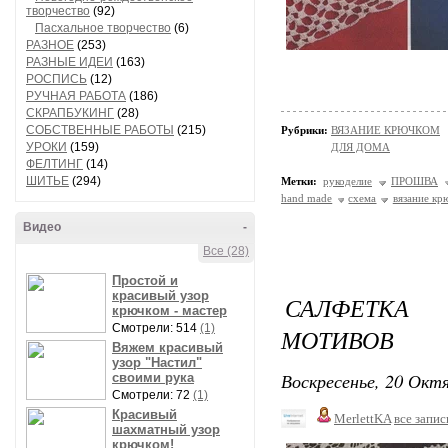
творчество
(92)
Пасхальное творчество
(6)
РАЗНОЕ
(253)
РАЗНЫЕ ИДЕИ
(163)
РОСПИСЬ
(12)
РУЧНАЯ РАБОТА
(186)
СКРАПБУКИНГ
(28)
СОБСТВЕННЫЕ РАБОТЫ
(215)
Рубрики:
ВЯЗАНИЕ КРЮЧКОМ
УРОКИ
(159)
ДЛЯ ДОМА
ФЕЛТИНГ
(14)
ШИТЬЕ
(294)
Метки:
рукоделие
ПРОШВА
hand made
схема
вязание кр
Видео
-
Все (28)
Простой и
красивый узор
САЛФЕТКА
крючком - мастер
Смотрели: 514
(1)
МОТИВОВ
Вяжем красивый
узор "Настил"
Воскресенье, 20 Октя
своими рука
Смотрели: 72
(1)
Красивый
MerlettKA
все запис
шахматный узор
крючком!