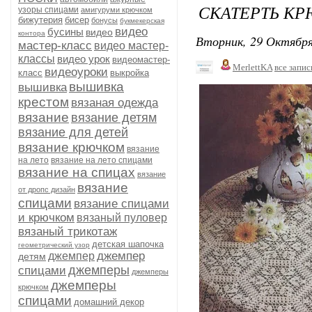
СКАТЕРТЬ КР
узоры спицами
амигуруми крючком
бижутерия
бисер
бонусы
букмекерская
видео
бусины
видео
контора
Вторник, 29 Октября
мастер-класс
видео мастер-
классы
видео урок
видеомастер-
MerlettKA
все запис
видеоуроки
класс
выкройка
вышивка
вышивка
крестом
вязаная одежда
вязание
вязание детям
вязание для детей
вязание крючком
вязание
на лето
вязание на лето спицами
вязание на спицах
вязание
вязание
от дропс дизайн
спицами
вязание спицами
и крючком
вязаный пуловер
вязаный трикотаж
детская шапочка
геометрический узор
джемпер
джемпер
детям
джемперы
спицами
джемперы
джемперы
крючком
спицами
домашний декор