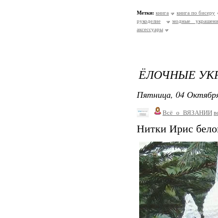
Метки:
книга
книга по бисеру
рукоделие
модные украшени
аксессуары
ЁЛОЧНЫЕ УК
Пятница, 04 Октября
Всё_о_ВЯЗАНИИ
в
Нитки Ирис белог