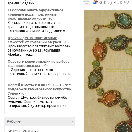
ВСЁ_ДЛЯ_ДОМА_
время! Создани...
Как организовать эффективное
хранение воды: подземные
пластиковые ёмкости
-
(0)
Как организовать эффективное
хранение воды: подземные
пластиковые ёмкости Надёжное х...
Производство пластиковых
емкостей от компании Aleplast
-
(0)
Производство пластиковых емкостей
от компании Aleplast Компания
Aleplast — од...
Советы и рекомендации по выбору
красивого зеркала
-
(0)
Зеркала — это не только
практичный элемент интерьера, но и
...
Сергей Шмотьев и ФОРЭС — 15 лет
поддержки камнерезного искусства
Урала
-
(0)
Сергей Шмотьев: бизнес на службе
культуры Сергей Шмотьев,
генеральный директор промышлен...
Рубрики
-
БИЖУТЕРИЯ
(82)