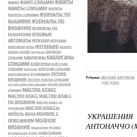
жакеты
жакет спицами
жакет
жакеты спицами
жилеты
журналы по
жилеты спицами
журналы по
вышивке
вязанию
журналы по
игровые
рукоделию
автоматы
игрушки
игрушки
интерьер
крючком
игры
казино
кардиган
казино онлайн
кардиган
кардиганы
кардиганы
спицами
спицами
кофточка
кофточка
спицами
кофточки спицами
кофточки
летнее
кулинария
криптовалюта
Рубрики:
ВЯЗАНИЕ КРЮЧКОМ
вязание
летнее платье спицами
ДЛЯ ДОМА
летние модели
летние кофточки спицами
мастер класс
спицами
мастер-класс
мастер-класс
по вязанию
мастер-класс по
мастер-классы
рукоделию
модели с
мебель
мода
УКРАШЕНИ
модное
описанием
АНТОНАЧЧО (
вязание
музыка
мошенники
новогоднее
музыкальная группа