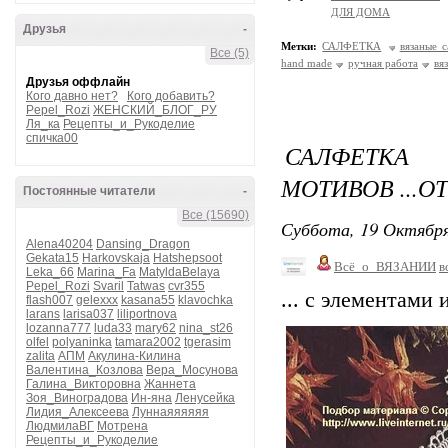
ДЛЯ ДОМА
Друзья
-
Метки:
САЛФЕТКА
вязаные с
Все (5)
hand made
ручная работа
вя
Друзья оффлайн
Кого давно нет?
Кого добавить?
Pepel_Rozi
ЖЕНСКИЙ_БЛОГ_РУ
Ля_ка
Рецепты_и_Рукоделие
спичка00
САЛФЕТКА
МОТИВОВ ...О
Постоянные читатели
-
Все (15690)
Суббота, 19 Октября
Alena40204
Dansing_Dragon
Gekata15
Harkovskaja
Hatshepsoot
Всё_о_ВЯЗАНИИ
в
Leka_66
Marina_Fa
MatyldaBelaya
Pepel_Rozi
Svaril
Tatwas
cvr355
... с элементами
flash007
gelexxx
kasana55
klavochka
larans
larisa037
liliportnova
lozanna777
luda33
mary62
nina_st26
olfel
polyaninka
tamara2002
tgerasim
zalita
АПМ
Акулина-Килина
Валентина_Козлова
Вера_Мосунова
Галина_Викторовна
Жаннета
Зоя_Виноградова
Ин-яна
Ленусейка
Лидия_Алексеева
Луннаяяяяяя
ЛюдмилаВГ
Мотрена
Рецепты_и_Рукоделие