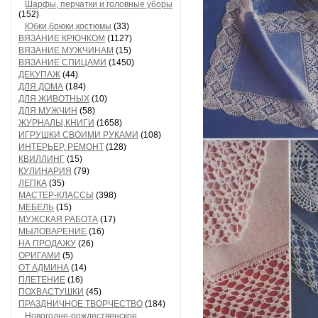
Шарфы, перчатки и головные уборы
(152)
Юбки,брюки,костюмы
(33)
ВЯЗАНИЕ КРЮЧКОМ
(1127)
ВЯЗАНИЕ МУЖЧИНАМ
(15)
ВЯЗАНИЕ СПИЦАМИ
(1450)
ДЕКУПАЖ
(44)
ДЛЯ ДОМА
(184)
ДЛЯ ЖИВОТНЫХ
(10)
ДЛЯ МУЖЧИН
(58)
ЖУРНАЛЫ,КНИГИ
(1658)
ИГРУШКИ СВОИМИ РУКАМИ
(108)
ИНТЕРЬЕР, РЕМОНТ
(128)
КВИЛЛИНГ
(15)
КУЛИНАРИЯ
(79)
ЛЕПКА
(35)
МАСТЕР-КЛАССЫ
(398)
МЕБЕЛЬ
(15)
МУЖСКАЯ РАБОТА
(17)
МЫЛОВАРЕНИЕ
(16)
НА ПРОДАЖУ
(26)
ОРИГАМИ
(5)
ОТ АДМИНА
(14)
ПЛЕТЕНИЕ
(16)
ПОХВАСТУШКИ
(45)
ПРАЗДНИЧНОЕ ТВОРЧЕСТВО
(184)
Новогодне-рождественское