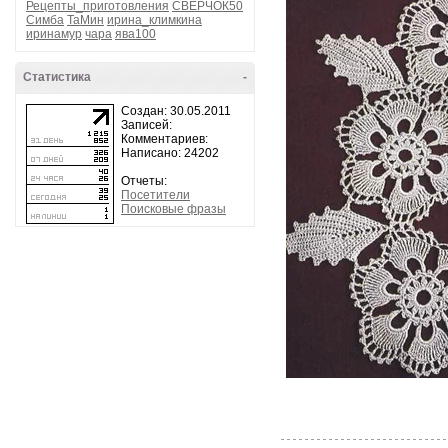
Рецепты_приготовления
СВЕРЧОК50
Симба
ТаМин
ирина_климкина
иринамур
чара
ява100
Статистика
-
Создан: 30.05.2011
Записей:
Комментариев:
Написано: 24202
Отчеты:
Посетители
Поисковые фразы