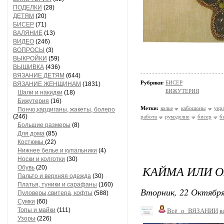
ПОДЕЛКИ
(28)
ДЕТЯМ
(20)
БИСЕР
(71)
ВАЛЯНИЕ
(13)
ВИДЕО
(246)
ВОПРОСЫ
(3)
ВЫКРОЙКИ
(59)
ВЫШИВКА
(436)
ВЯЗАНИЕ ДЕТЯМ
(644)
Рубрики:
БИСЕР
ВЯЗАНИЕ ЖЕНЩИНАМ
(1831)
БИЖУТЕРИЯ
Шали и накидки
(18)
Бижутерия
(16)
Метки:
колье
кабошоны
укр
Пончо,кардиганы, жакеты, болеро
(246)
работа
рукоделие
бисер
б
Большие размеры
(8)
Для дома
(85)
Костюмы
(22)
Нижнее белье и купальники
(4)
Носки и колготки
(30)
КАЙМА ИЛИ 
Обувь
(20)
Пальто и верхняя одежда
(30)
Платья, туники и сарафаны
(160)
Вторник, 22 Октября
Пуловеры,свитера, кофты
(588)
Сумки
(60)
Топы и майки
(111)
Всё_о_ВЯЗАНИИ
в
Узоры
(226)