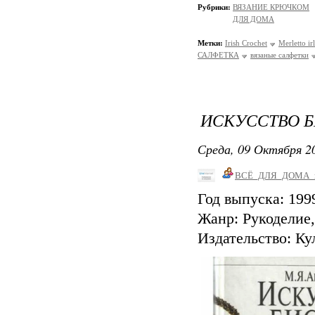
Рубрики:
ВЯЗАНИЕ КРЮЧКОМ
ДЛЯ ДОМА
Метки:
Irish Crochet
Merletto ir
САЛФЕТКА
вязаные салфетки
ИСКУССТВО Б
Среда, 09 Октября 20
ВСЁ_ДЛЯ_ДОМА_
Год выпуска: 19
Жанр: Рукоделие
Издательство: Ку