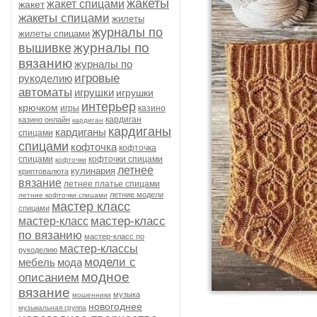
жакеты
жакет спицами
жакет
жакеты спицами
жилеты
журналы по
жилеты спицами
журналы по
вышивке
вязанию
журналы по
игровые
рукоделию
автоматы
игрушки
игрушки
интерьер
крючком
игры
казино
кардиган
казино онлайн
кардиган
кардиганы
кардиганы
спицами
спицами
кофточка
кофточка
спицами
кофточки спицами
кофточки
летнее
кулинария
криптовалюта
вязание
летнее платье спицами
летние модели
летние кофточки спицами
мастер класс
спицами
мастер-класс
мастер-класс
по вязанию
мастер-класс по
мастер-классы
рукоделию
модели с
мебель
мода
модное
описанием
вязание
музыка
мошенники
новогоднее
музыкальная группа