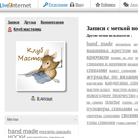
Регистрация
Вход
Рейтинги
Авос
Записи
Друзья
Комментарии
Записи с меткой н
Клуб мастериц
Другие метки пользователя ↓
hand made
автомобили
аж
вышивка крестом
вя
крючком
в
вязание на лето
спицами и крючком
вязан
спицами
жакет спицами
журналы по вязани
кардиганы сп
кардиганы
мастер-кла
мастер-класс
новогоднее творчество
В друзья
платье
на спицах
платье с
пуловеры спицами
ре
своим
свитеры спицами
Метки
-
топы спицами
туника спицами
hand made
mezginiu pasaulis
НОСКИ
автомобили
ажурные