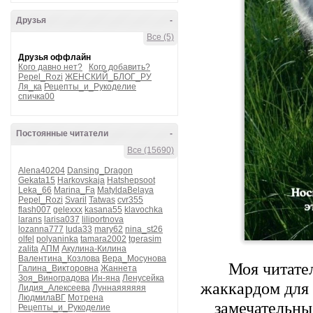
Друзья
-
Все (5)
Друзья оффлайн
Кого давно нет?
Кого добавить?
Pepel_Rozi
ЖЕНСКИЙ_БЛОГ_РУ
Ля_ка
Рецепты_и_Рукоделие
спичка00
Постоянные читатели
-
Все (15690)
Alena40204
Dansing_Dragon
Gekata15
Harkovskaja
Hatshepsoot
Leka_66
Marina_Fa
MatyldaBelaya
Pepel_Rozi
Svaril
Tatwas
cvr355
flash007
gelexxx
kasana55
klavochka
larans
larisa037
liliportnova
lozanna777
luda33
mary62
nina_st26
olfel
polyaninka
tamara2002
tgerasim
zalita
АПМ
Акулина-Килина
Валентина_Козлова
Вера_Мосунова
Моя читате
Галина_Викторовна
Жаннета
Зоя_Виноградова
Ин-яна
Ленусейка
жаккардом для 
Лидия_Алексеева
Луннаяяяяяя
ЛюдмилаВГ
Мотрена
замечательные
Рецепты_и_Рукоделие