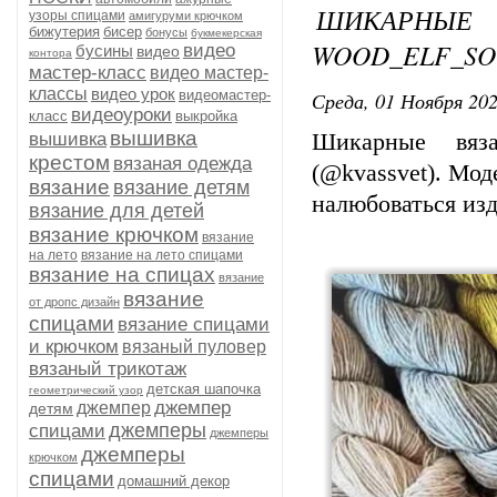
ШИКАРНЫ
узоры спицами
амигуруми крючком
бижутерия
бисер
бонусы
букмекерская
WOOD_ELF_SO
видео
бусины
видео
контора
мастер-класс
видео мастер-
классы
видео урок
видеомастер-
Среда, 01 Ноября 202
видеоуроки
класс
выкройка
вышивка
вышивка
Шикарные вяза
крестом
вязаная одежда
(@kvassvet). Мод
вязание
вязание детям
налюбоваться из
вязание для детей
вязание крючком
вязание
на лето
вязание на лето спицами
вязание на спицах
вязание
вязание
от дропс дизайн
спицами
вязание спицами
и крючком
вязаный пуловер
вязаный трикотаж
детская шапочка
геометрический узор
джемпер
джемпер
детям
джемперы
спицами
джемперы
джемперы
крючком
спицами
домашний декор