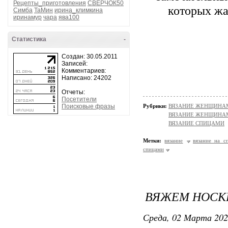
Рецепты_приготовления
СВЕРЧОК50
которых жак
Симба
ТаМин
ирина_климкина
иринамур
чара
ява100
Статистика
-
Создан: 30.05.2011
Записей:
Комментариев:
Написано: 24202
Отчеты:
Посетители
Поисковые фразы
Рубрики:
ВЯЗАНИЕ ЖЕНЩИНАМ/Н
ВЯЗАНИЕ ЖЕНЩИНАМ
ВЯЗАНИЕ СПИЦАМИ
Метки:
вязание
вязание на с
спицами
ВЯЖЕМ НОСКИ
Среда, 02 Марта 202