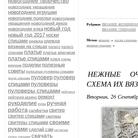
новогоднее творчество
новогоднее украшение
новогодние игрушки
новогодние поделки
новогодние
украшения
новогодний декор
Рубрики:
ВЯЗАНИЕ ЖЕНЩИНАМ/Н
новый год
новогодняя елка
ВЯЗАНИЕ СПИЦАМИ
новый год 2017
носки
спицами
одежда
Метки:
вязание
носки спицами
одежда
вязания спицами
вязаная на спицах
пальто
пальто
платье
платье крючком
спицами
платье спицами
плед
пледы
полезные
поделки
крючком
советы
НЕЖНЫЕ ОЧ
полосатые пуловеры спицами
пуловер
пуловер
пончо спицами
СХЕМА ИХ ВЯ
пуловеры
спицами
пуловеры спицами
рейтинги
Вторник, 26 Сентябр
ремонт
рейтинги казино
рукоделие
ручная
руны
работа
свитер
салфетка
свитер спицами
свитеры
своими
свитеры спицами
руками
сделай сам
сетчатые
скачать
узоры спицами