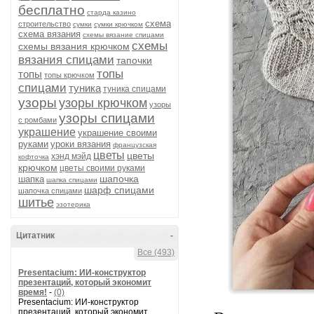
бесплатно
старда казино
схема
строительство
сумки
сумки крючком
схема вязания
схемы вязание спицами
схемы
схемы вязания крючком
вязания спицами
тапочки
топы
топы
топы крючком
спицами
туника
туника спицами
узоры
узоры крючком
узоры
узоры спицами
с ромбами
украшение
украшение своими
руками
уроки вязания
французская
цветы
цветы
хэнд мэйд
кофточка
крючком
цветы своими руками
шапочка
шапка
шапка спицами
шарф спицами
шапочка спицами
шитье
эзотерика
Цитатник
-
Все (493)
Presentacium: ИИ‑конструктор
презентаций, который экономит
время!
-
(0)
Presentacium: ИИ‑конструктор
презентаций, который экономит