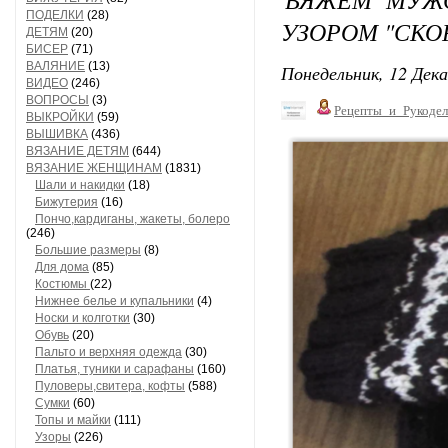
ПОДЕЛКИ
(28)
УЗОРОМ "СКО
ДЕТЯМ
(20)
БИСЕР
(71)
ВАЛЯНИЕ
(13)
Понедельник, 12 Дека
ВИДЕО
(246)
ВОПРОСЫ
(3)
Рецепты_и_Рукодел
ВЫКРОЙКИ
(59)
ВЫШИВКА
(436)
ВЯЗАНИЕ ДЕТЯМ
(644)
ВЯЗАНИЕ ЖЕНЩИНАМ
(1831)
Шали и накидки
(18)
Бижутерия
(16)
Пончо,кардиганы, жакеты, болеро
(246)
Большие размеры
(8)
Для дома
(85)
Костюмы
(22)
Нижнее белье и купальники
(4)
Носки и колготки
(30)
Обувь
(20)
Пальто и верхняя одежда
(30)
Платья, туники и сарафаны
(160)
Пуловеры,свитера, кофты
(588)
Сумки
(60)
Топы и майки
(111)
Узоры
(226)