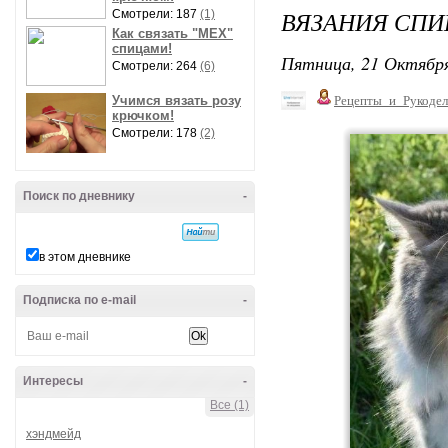
ВЯЗАНИЯ СП
Смотрели: 187
(1)
Как связать "МЕХ"
спицами!
Пятница, 21 Октября
Смотрели: 264
(6)
Учимся вязать розу
Рецепты_и_Рукодел
крючком!
Смотрели: 178
(2)
Поиск по дневнику
-
в этом дневнике
Подписка по e-mail
-
Интересы
-
Все (1)
хэндмейд