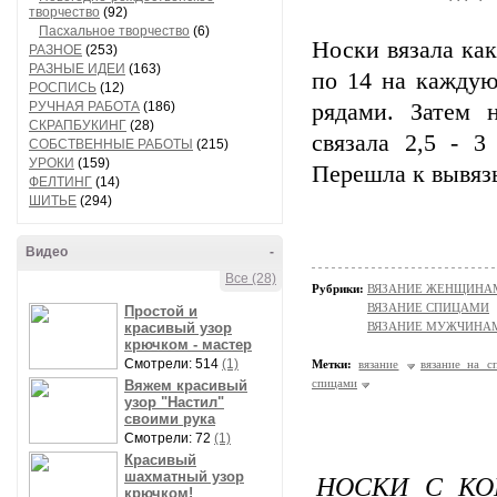
творчество
(92)
Пасхальное творчество
(6)
Носки вязала как
РАЗНОЕ
(253)
РАЗНЫЕ ИДЕИ
(163)
по 14 на каждую
РОСПИСЬ
(12)
РУЧНАЯ РАБОТА
(186)
рядами. Затем 
СКРАПБУКИНГ
(28)
связала 2,5 - 
СОБСТВЕННЫЕ РАБОТЫ
(215)
УРОКИ
(159)
Перешла к вывяз
ФЕЛТИНГ
(14)
ШИТЬЕ
(294)
Видео
-
Все (28)
Рубрики:
ВЯЗАНИЕ ЖЕНЩИНАМ/Н
ВЯЗАНИЕ СПИЦАМИ
Простой и
красивый узор
ВЯЗАНИЕ МУЖЧИНА
крючком - мастер
Смотрели: 514
(1)
Метки:
вязание
вязание на с
спицами
Вяжем красивый
узор "Настил"
своими рука
Смотрели: 72
(1)
Красивый
НОСКИ С КО
шахматный узор
крючком!