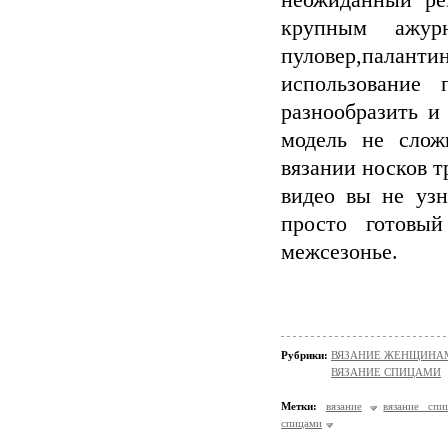
неожиданный рез
крупным ажур
пуловер,паланти
использование 
разнообразить и 
модель не слож
вязании носков т
видео вы не узн
просто готовы
межсезонье.
Рубрики:
ВЯЗАНИЕ ЖЕНЩИНАМ/Н
ВЯЗАНИЕ СПИЦАМИ
Метки:
вязание
вязание спи
спицами