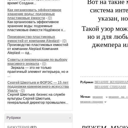
Вот на такие
время! Создани...
система инте
Как организовать эффективное
хранение воды: подземные
указан, н
пластиковые ёмкости
-
(0)
Как организовать эффективное
хранение воды: подземные
Такой узор мож
пластиковые ёмкости Надёжное х...
но и для люб
Производство пластиковых
емкостей от компании Aleplast
-
(0)
джемпера ил
Производство пластиковых емкостей
от компании Aleplast Компания
Aleplast — од...
Советы и рекомендации по выбору
красивого зеркала
-
(0)
Зеркала — это не только
практичный элемент интерьера, но и
...
Рубрики:
ВЯЗАНИЕ ЖЕНЩИНАМ/Н
Сергей Шмотьев и ФОРЭС — 15 лет
поддержки камнерезного искусства
ВЯЗАНИЕ СПИЦАМИ
Урала
-
(0)
Сергей Шмотьев: бизнес на службе
Метки:
вязание
вязание на с
культуры Сергей Шмотьев,
вязания спицами
генеральный директор промышлен...
Рубрики
-
ВЯЖЕМ МУЖ
БИЖУТЕРИЯ
(82)