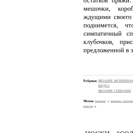
остатков пряжи
мешочки, коро
ждущими своего 
поднимется, ч
симпатичный сп
клубочков, при
предложенной в э
Рубрики:
ВЯЗАНИЕ ЖЕНЩИНАМ/Н
ВИДЕО
ВЯЗАНИЕ СПИЦАМИ
Метки:
вязание
вязание спицам
классы