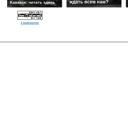
ждать всем нам?
Кавказе: читать здесь
LiveInternet