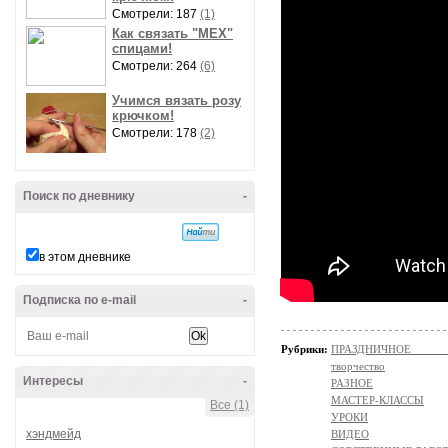
Смотрели: 187
(1)
Как связать "МЕХ"
спицами!
Смотрели: 264
(6)
Учимся вязать розу
крючком!
Смотрели: 178
(2)
Поиск по дневнику
-
в этом дневнике
Подписка по e-mail
-
Рубрики:
ПРАЗДНИЧНОЕ ТВОР
творчество
Интересы
-
РАЗНОЕ
МАСТЕР-КЛАССЫ
Все (1)
УРОКИ
хэндмейд
ВИДЕО