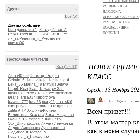
СОБСТВЕННЫЕ РАБО
РАЗНЫЕ ИДЕИ
Друзья
-
ДЛЯ ДОМА
Все (5)
ИГРУШКИ СВОИМИ 
РУЧНАЯ РАБОТА
Друзья оффлайн
ПОХВАСТУШКИ
Кого давно нет?
Кого добавить?
ПОДЕЛКИ
Pepel_Rozi
ЖЕНСКИЙ_БЛОГ_РУ
Ля_ка
Рецепты_и_Рукоделие
спичка00
Постоянные читатели
-
НОВОГОДНИЕ 
Все (15690)
КЛАСС
Alena40204
Dansing_Dragon
Gekata15
Harkovskaja
Hatshepsoot
Leka_66
Marina_Fa
MatyldaBelaya
Среда, 18 Ноября 202
Pepel_Rozi
Svaril
Tatwas
cvr355
flash007
gelexxx
kasana55
klavochka
larans
larisa037
liliportnova
Oldis_Olga
все запи
lozanna777
luda33
mary62
nina_st26
olfel
polyaninka
tamara2002
tgerasim
Всем привет!!!
zalita
АПМ
Акулина-Килина
Валентина_Козлова
Вера_Мосунова
Галина_Викторовна
Жаннета
В этом мастер-к
Зоя_Виноградова
Ин-яна
Ленусейка
Лидия_Алексеева
Луннаяяяяяя
как в моем случа
ЛюдмилаВГ
Мотрена
Рецепты_и_Рукоделие