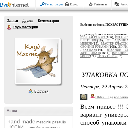
Регистрация
Вход
Рейтинги
Авос
Записи
Друзья
Комментарии
Выбрана рубрика
ПОХВАСТУШ
Клуб мастериц
Другие рубрики в этом дневнике
РУЧНАЯ РАБОТА
(186),
РОСПИС
ПЛЕТЕНИЕ
(16),
ОТ АДМИН
МЕБЕЛЬ
(15),
МАСТЕР-КЛАССЫ
СВОИМИ РУКАМИ
(108),
ЖУРН
ДЕКУПАЖ
(44),
ВЯЗАНИЕ С
ЖЕНЩИНАМ
(1831),
ВЯЗАНИЕ
БИСЕР
(71),
БИЖУТЕРИЯ
(82)
УПАКОВКА П
Четверг, 29 Апреля 2
В друзья
Oldis_Olga
все запи
Всем привет !!!
Метки
-
вариант универс
hand made
способ упаковки
mezginiu pasaulis
НОСКИ
автомобили
ажурные