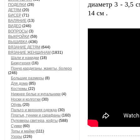
диаметр 3 - 3,5 
ПОДЕЛКИ
(28)
ДЕТЯМ
(20)
14 см .
БИСЕР
(71)
ВАЛЯНИЕ
(13)
ВИДЕО
(246)
ВОПРОСЫ
(3)
ВЫКРОЙКИ
(59)
ВЫШИВКА
(436)
ВЯЗАНИЕ ДЕТЯМ
(644)
ВЯЗАНИЕ ЖЕНЩИНАМ
(1831)
Шали и накидки
(18)
Бижутерия
(16)
Пончо,кардиганы, жакеты, болеро
(246)
Большие размеры
(8)
Для дома
(85)
Костюмы
(22)
Нижнее белье и купальники
(4)
Носки и колготки
(30)
Обувь
(20)
Пальто и верхняя одежда
(30)
Платья, туники и сарафаны
(160)
Пуловеры,свитера, кофты
(588)
Сумки
(60)
Топы и майки
(111)
Узоры
(226)