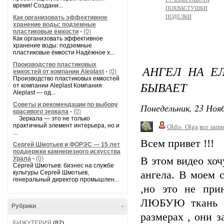
время! Создани...
ПОХВАСТУШКИ
ПОДЕЛКИ
Как организовать эффективное
хранение воды: подземные
пластиковые ёмкости
-
(0)
Как организовать эффективное
хранение воды: подземные
пластиковые ёмкости Надёжное х...
Производство пластиковых
АНГЕЛ НА ЕЛ
емкостей от компании Aleplast
-
(0)
Производство пластиковых емкостей
БЫВАЕТ
от компании Aleplast Компания
Aleplast — од...
Советы и рекомендации по выбору
Понедельник, 23 Нояб
красивого зеркала
-
(0)
Зеркала — это не только
практичный элемент интерьера, но и
Oldis_Olga
все запи
...
Всем привет !!!
Сергей Шмотьев и ФОРЭС — 15 лет
поддержки камнерезного искусства
Урала
-
(0)
В этом видео хоч
Сергей Шмотьев: бизнес на службе
культуры Сергей Шмотьев,
ангела. В моем 
генеральный директор промышлен...
,но это не при
ЛЮБУЮ ткань и 
Рубрики
-
размерах , они з
БИЖУТЕРИЯ
(82)