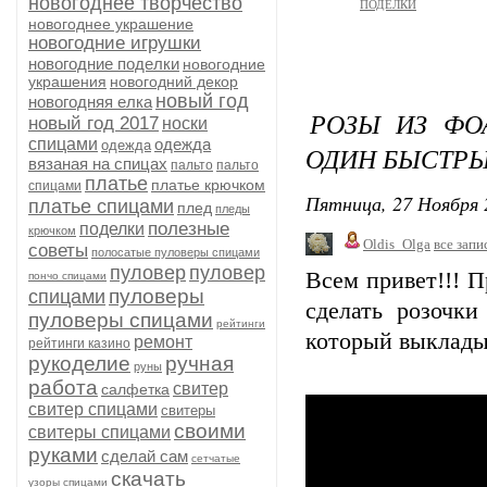
новогоднее творчество
ПОДЕЛКИ
новогоднее украшение
новогодние игрушки
новогодние поделки
новогодние
украшения
новогодний декор
новый год
новогодняя елка
РОЗЫ ИЗ ФО
новый год 2017
носки
спицами
одежда
одежда
ОДИН БЫСТРЫ
вязаная на спицах
пальто
пальто
платье
платье крючком
спицами
Пятница, 27 Ноября 
платье спицами
плед
пледы
полезные
поделки
крючком
Oldis_Olga
все запи
советы
полосатые пуловеры спицами
пуловер
пуловер
Всем привет!!! 
пончо спицами
пуловеры
спицами
сделать розочк
пуловеры спицами
рейтинги
который выкладыв
ремонт
рейтинги казино
рукоделие
ручная
руны
работа
свитер
салфетка
свитер спицами
свитеры
своими
свитеры спицами
руками
сделай сам
сетчатые
скачать
узоры спицами