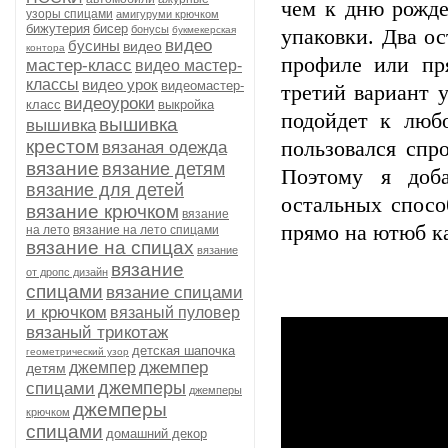
чем к дню рожде
узоры спицами
амигуруми крючком
бижутерия
бисер
бонусы
букмекерская
упаковки. Два о
видео
бусины
видео
контора
профиле или пр
мастер-класс
видео мастер-
классы
видео урок
видеомастер-
третий вариант 
видеоуроки
класс
выкройка
подойдет к люб
вышивка
вышивка
крестом
пользовался спр
вязаная одежда
вязание
вязание детям
Поэтому я доба
вязание для детей
остальных спосо
вязание крючком
вязание
прямо на ютюб к
на лето
вязание на лето спицами
вязание на спицах
вязание
вязание
от дропс дизайн
спицами
вязание спицами
и крючком
вязаный пуловер
вязаный трикотаж
детская шапочка
геометрический узор
джемпер
джемпер
детям
джемперы
спицами
джемперы
джемперы
крючком
спицами
домашний декор