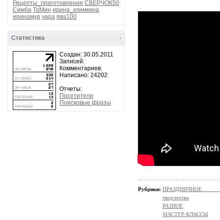
Рецепты_приготовления
СВЕРЧОК50
Симба
ТаМин
ирина_климкина
иринамур
чара
ява100
Статистика
-
Создан: 30.05.2011
Записей:
Комментариев:
Написано: 24202
Отчеты:
Посетители
Поисковые фразы
Рубрики:
ПРАЗДНИЧНОЕ ТВОР
творчество
РАЗНОЕ
МАСТЕР-КЛАССЫ