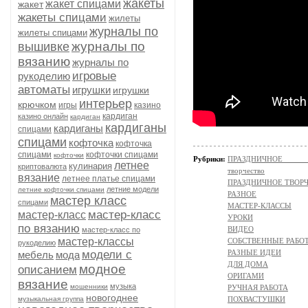
жакеты
жакет спицами
жакет
жакеты спицами
жилеты
журналы по
жилеты спицами
журналы по
вышивке
вязанию
журналы по
игровые
рукоделию
автоматы
игрушки
игрушки
интерьер
крючком
игры
казино
кардиган
казино онлайн
кардиган
кардиганы
кардиганы
спицами
спицами
кофточка
кофточка
спицами
кофточки спицами
кофточки
Рубрики:
ПРАЗДНИЧНОЕ ТВОР
летнее
кулинария
криптовалюта
творчество
вязание
летнее платье спицами
ПРАЗДНИЧНОЕ ТВОРЧЕС
летние модели
летние кофточки спицами
РАЗНОЕ
мастер класс
спицами
МАСТЕР-КЛАССЫ
мастер-класс
мастер-класс
УРОКИ
по вязанию
ВИДЕО
мастер-класс по
мастер-классы
СОБСТВЕННЫЕ РАБО
рукоделию
модели с
РАЗНЫЕ ИДЕИ
мебель
мода
ДЛЯ ДОМА
модное
описанием
ОРИГАМИ
вязание
музыка
мошенники
РУЧНАЯ РАБОТА
новогоднее
музыкальная группа
ПОХВАСТУШКИ