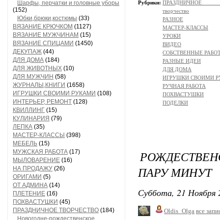
Шарфы, перчатки и головные уборы
Рубрики:
ПРАЗДНИЧНОЕ ТВОР
(152)
творчество
Юбки,брюки,костюмы
(33)
РАЗНОЕ
ВЯЗАНИЕ КРЮЧКОМ
(1127)
МАСТЕР-КЛАССЫ
ВЯЗАНИЕ МУЖЧИНАМ
(15)
УРОКИ
ВЯЗАНИЕ СПИЦАМИ
(1450)
ВИДЕО
ДЕКУПАЖ
(44)
СОБСТВЕННЫЕ РАБО
ДЛЯ ДОМА
(184)
РАЗНЫЕ ИДЕИ
ДЛЯ ЖИВОТНЫХ
(10)
ДЛЯ ДОМА
ДЛЯ МУЖЧИН
(58)
ИГРУШКИ СВОИМИ 
ЖУРНАЛЫ,КНИГИ
(1658)
РУЧНАЯ РАБОТА
ИГРУШКИ СВОИМИ РУКАМИ
(108)
ПОХВАСТУШКИ
ИНТЕРЬЕР, РЕМОНТ
(128)
ПОДЕЛКИ
КВИЛЛИНГ
(15)
КУЛИНАРИЯ
(79)
ЛЕПКА
(35)
МАСТЕР-КЛАССЫ
(398)
МЕБЕЛЬ
(15)
МУЖСКАЯ РАБОТА
(17)
РОЖДЕСТВЕНС
МЫЛОВАРЕНИЕ
(16)
ПАРУ МИНУТ
НА ПРОДАЖУ
(26)
ОРИГАМИ
(5)
ОТ АДМИНА
(14)
Суббота, 21 Ноября 
ПЛЕТЕНИЕ
(16)
ПОХВАСТУШКИ
(45)
ПРАЗДНИЧНОЕ ТВОРЧЕСТВО
(184)
Oldis_Olga
все запи
Новогодне-рождественское