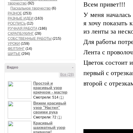
Всем привет!!!
творчество
(92)
Пасхальное творчество
(6)
РАЗНОЕ
(253)
У меня началась 
РАЗНЫЕ ИДЕИ
(163)
я хочу показать 
РОСПИСЬ
(12)
РУЧНАЯ РАБОТА
(186)
из ленты за неск
СКРАПБУКИНГ
(28)
СОБСТВЕННЫЕ РАБОТЫ
(215)
Для работы потре
УРОКИ
(159)
ФЕЛТИНГ
(14)
Лента с проволо
ШИТЬЕ
(294)
Цветок состоит и
Видео
-
первый с отрезка
Все (28)
второй с отрезкам
Простой и
красивый узор
крючком - мастер
Смотрели: 514
(1)
Вяжем красивый
узор "Настил"
своими рука
Смотрели: 72
(1)
Красивый
шахматный узор
крючком!