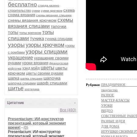
бесплатно
старда казино
схема
строительство
сумки
сумки крючком
схема вязания
схемы вязание спицами
схемы
схемы вязания крючком
вязания спицами
тапочки
топы
топы
топы крючком
спицами
туника
туника спицами
узоры
узоры крючком
узоры
узоры спицами
с ромбами
украшение
украшение своими
руками
уроки вязания
французская
цветы
цветы
хэнд мэйд
кофточка
крючком
цветы своими руками
шапочка
шапка
шапка спицами
шарф спицами
шапочка спицами
Рубрики:
ПРАЗДНИЧНОЕ ТВОР
шитье
эзотерика
творчество
РАЗНОЕ
МАСТЕР-КЛАССЫ
Цитатник
-
УРОКИ
Все (493)
ВИДЕО
СОБСТВЕННЫЕ РАБО
Presentacium: ИИ‑конструктор
РАЗНЫЕ ИДЕИ
презентаций, который экономит
ДЛЯ ДОМА
время!
-
(0)
Presentacium: ИИ‑конструктор
ИГРУШКИ СВОИМИ 
презентаций, который экономит
РУЧНАЯ РАБОТА