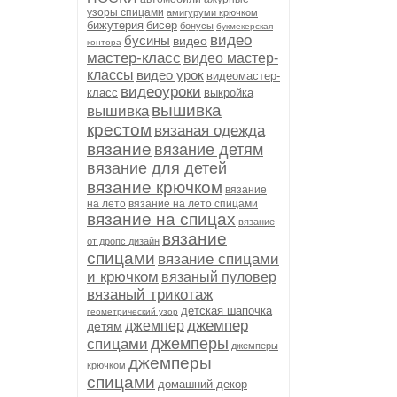
узоры спицами
амигуруми крючком
бижутерия
бисер
бонусы
букмекерская
видео
бусины
видео
контора
мастер-класс
видео мастер-
классы
видео урок
видеомастер-
видеоуроки
класс
выкройка
вышивка
вышивка
крестом
вязаная одежда
вязание
вязание детям
вязание для детей
вязание крючком
вязание
на лето
вязание на лето спицами
вязание на спицах
вязание
вязание
от дропс дизайн
спицами
вязание спицами
и крючком
вязаный пуловер
вязаный трикотаж
детская шапочка
геометрический узор
джемпер
джемпер
детям
джемперы
спицами
джемперы
джемперы
крючком
спицами
домашний декор