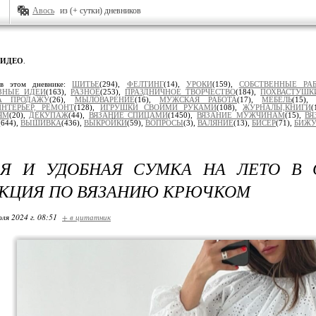
Авось
из (+ сутки) дневников
ВИДЕО
.
 в этом дневнике:
ШИТЬЕ
(294),
ФЕЛТИНГ
(14),
УРОКИ
(159),
СОБСТВЕННЫЕ РА
ЗНЫЕ ИДЕИ
(163),
РАЗНОЕ
(253),
ПРАЗДНИЧНОЕ ТВОРЧЕСТВО
(184),
ПОХВАСТУШК
А ПРОДАЖУ
(26),
МЫЛОВАРЕНИЕ
(16),
МУЖСКАЯ РАБОТА
(17),
МЕБЕЛЬ
(15)
ИНТЕРЬЕР, РЕМОНТ
(128),
ИГРУШКИ СВОИМИ РУКАМИ
(108),
ЖУРНАЛЫ,КНИГИ
(
ЯМ
(20),
ДЕКУПАЖ
(44),
ВЯЗАНИЕ СПИЦАМИ
(1450),
ВЯЗАНИЕ МУЖЧИНАМ
(15),
ВЯ
(644),
ВЫШИВКА
(436),
ВЫКРОЙКИ
(59),
ВОПРОСЫ
(3),
ВАЛЯНИЕ
(13),
БИСЕР
(71),
БИЖУ
АЯ И УДОБНАЯ СУМКА НА ЛЕТО В 
КЦИЯ ПО ВЯЗАНИЮ КРЮЧКОМ
ля 2024 г. 08:51
+ в цитатник