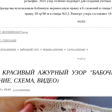
рельефно. Этот узор отлично подойдет для создания уютных
образца мы использовали бобинную мериносовую пряжу в 6 сложений и спицы 
пряжу 50 гр/90 м и спицы №3,5. Раппорт узора составляет 10 
далее
Е ЖЕНЩИНАМ/Узоры
Е СПИЦАМИ
узоры вязания
вафельный узор
вязание спицами
узоры спицами
 КРАСИВЫЙ АЖУРНЫЙ УЗОР "БАБОЧ
НИЕ, СХЕМА, ВИДЕО)
 г. 10:01
+ в цитатник