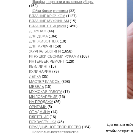
Шарфы, перчатки и головные уборы
(152)
Юбки,брюки,костюмы
(33)
ВЯЗАНИЕ КРЮЧКОМ
(1127)
ВЯЗАНИЕ МУЖЧИНАМ
(15)
ВЯЗАНИЕ СПИЦАМИ
(1450)
ДЕКУПАЖ
(44)
ДЛЯ ДОМА
(184)
ДЛЯ ЖИВОТНЫХ
(10)
ДЛЯ МУЖЧИН
(58)
ЖУРНАЛЫ,КНИГИ
(1658)
ИГРУШКИ СВОИМИ РУКАМИ
(108)
ИНТЕРЬЕР, РЕМОНТ
(128)
КВИЛЛИНГ
(15)
КУЛИНАРИЯ
(79)
ЛЕПКА
(35)
МАСТЕР-КЛАССЫ
(398)
МЕБЕЛЬ
(15)
МУЖСКАЯ РАБОТА
(17)
МЫЛОВАРЕНИЕ
(16)
НА ПРОДАЖУ
(26)
ОРИГАМИ
(5)
ОТ АДМИНА
(14)
ПЛЕТЕНИЕ
(16)
ПОХВАСТУШКИ
(45)
Для начала наб
ПРАЗДНИЧНОЕ ТВОРЧЕСТВО
(184)
чтобы создать к
Новогодне-рождественское