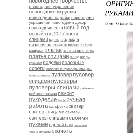
новогоднее творчество
ОРИГИ
новогоднее украшение
РУКАМИ
новогодние игрушки
новогодние поделки
новогодние
украшения
новогодний декор
Среда, 12 Июня 20
новый год
новогодняя елка
новый год 2017
носки
спицами
одежда
одежда
вязаная на спицах
пальто
пальто
платье
платье крючком
спицами
платье спицами
плед
пледы
полезные
поделки
крючком
советы
полосатые пуловеры спицами
пуловер
пуловер
пончо спицами
пуловеры
спицами
пуловеры спицами
рейтинги
ремонт
рейтинги казино
рукоделие
ручная
руны
работа
свитер
салфетка
свитер спицами
свитеры
своими
свитеры спицами
руками
сделай сам
сетчатые
скачать
узоры спицами