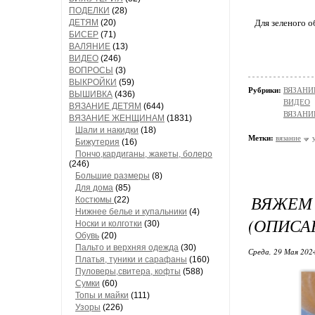
ПОДЕЛКИ
(28)
ДЕТЯМ
(20)
Для зеленого 
БИСЕР
(71)
ВАЛЯНИЕ
(13)
ВИДЕО
(246)
ВОПРОСЫ
(3)
ВЫКРОЙКИ
(59)
Рубрики:
ВЯЗАНИ
ВЫШИВКА
(436)
ВИДЕО
ВЯЗАНИЕ ДЕТЯМ
(644)
ВЯЗАНИ
ВЯЗАНИЕ ЖЕНЩИНАМ
(1831)
Шали и накидки
(18)
Метки:
вязание
Бижутерия
(16)
Пончо,кардиганы, жакеты, болеро
(246)
Большие размеры
(8)
Для дома
(85)
ВЯЖЕМ
Костюмы
(22)
Нижнее белье и купальники
(4)
(ОПИСА
Носки и колготки
(30)
Обувь
(20)
Пальто и верхняя одежда
(30)
Среда, 29 Мая 2024
Платья, туники и сарафаны
(160)
Пуловеры,свитера, кофты
(588)
Сумки
(60)
Топы и майки
(111)
Узоры
(226)