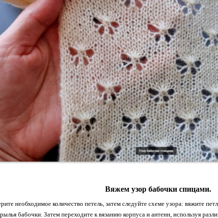
Вяжем узор бабочки спицами.
ерите необходимое количество петель, затем следуйте схеме узора: вяжите п
рылья бабочки. Затем переходите к вязанию корпуса и антенн, используя разл