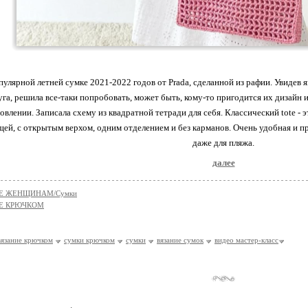
улярной летней сумке 2021-2022 годов от Prada, сделанной из рафии. Увидев 
руга, решила все-таки попробовать, может быть, кому-то пригодится их дизайн
товлении. Записала схему из квадратной тетради для себя. Классический tote -
ей, с открытым верхом, одним отделением и без карманов. Очень удобная и пр
даже для пляжа.
далее
Е ЖЕНЩИНАМ/Сумки
Е КРЮЧКОМ
вязание крючком
сумки крючком
сумки
вязание сумок
видео мастер-класс