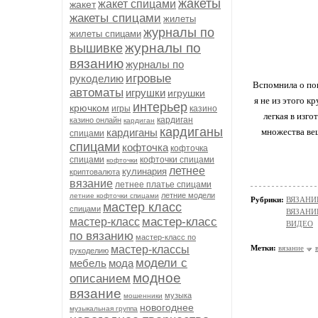
жакеты
жакет спицами
жакет
жакеты спицами
жилеты
журналы по
жилеты спицами
журналы по
вышивке
вязанию
журналы по
игровые
рукоделию
Вспомнила о поп
автоматы
игрушки
игрушки
я не из этого к
интерьер
крючком
игры
казино
легкая в изго
кардиган
казино онлайн
кардиган
кардиганы
кардиганы
множества вещ
спицами
спицами
кофточка
кофточка
спицами
кофточки спицами
кофточки
летнее
кулинария
криптовалюта
вязание
летнее платье спицами
летние модели
летние кофточки спицами
Рубрики:
ВЯЗАНИ
мастер класс
спицами
ВЯЗАНИ
мастер-класс
мастер-класс
ВИДЕО
по вязанию
мастер-класс по
мастер-классы
Метки:
вязание
рукоделию
модели с
мебель
мода
модное
описанием
вязание
музыка
мошенники
новогоднее
музыкальная группа