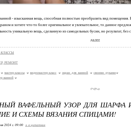
ванной - изысканная вещь, способная полностью преобразить вид помещения.
раном и хотите что-то более оригинальное и увлекательное, то данное предло
льность уникальную вещь, сделанную из самодельных бусин, но результат, без 
далее
-КЛАССЫ
ЕР, РЕМОНТ
мастер-классы
видеомастер-класс
экран для ванной
своими руками
ер ванной
ЫЙ ВАФЕЛЬНЫЙ УЗОР ДЛЯ ШАРФА И
ИЕ И СХЕМЫ ВЯЗАНИЯ СПИЦАМИ!
ня 2024 г. 09:00
+ в цитатник