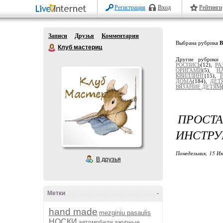
Регистрация
Вход
Рейтинги
Записи
Друзья
Комментарии
Выбрана рубрика
Клуб мастериц
Другие рубрики
РОСПИСЬ
(12),
РА
ОРИГАМИ
(5),
Н
КВИЛЛИНГ
(15),
ДОМА
(184),
ДЕТ
ВЯЗАНИЕ ДЕТЯМ
ПРОСТ
ИНСТРУ
Понедельник, 15 Ию
В друзья
Метки
-
hand made
mezginiu pasaulis
НОСКИ
автомобили
ажурные