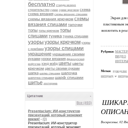
бесплатно
старда казино
схема
строительство
сумки
сумки крючком
схема вязания
схемы вязание спицами
Экран для 
схемы
схемы вязания крючком
вязания спицами
пластиковым эк
тапочки
топы
топы
воплотить в реа
топы крючком
спицами
туника
туника спицами
узоры
узоры крючком
узоры
узоры спицами
с ромбами
Рубрики:
МАСТЕР
украшение
украшение своими
ВИДЕО
руками
уроки вязания
французская
ИНТЕРЬ
цветы
цветы
хэнд мэйд
кофточка
крючком
цветы своими руками
Метки:
рукоделие
шапочка
шапка
шапка спицами
интерьер
интерь
шарф спицами
шапочка спицами
шитье
эзотерика
Цитатник
-
ШИКАРН
Все (493)
ОПИСАН
Presentacium: ИИ‑конструктор
презентаций, который экономит
время!
-
(0)
Воскресенье, 02 Ию
Presentacium: ИИ‑конструктор
презентаций, который экономит