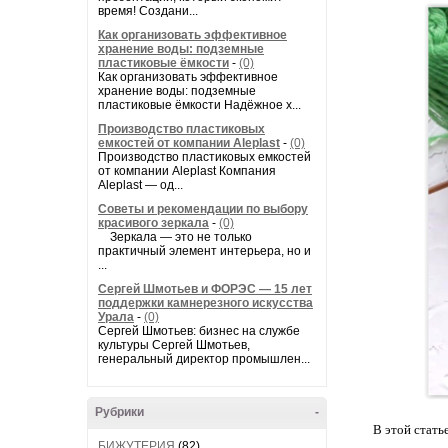
время! Создани...
Как организовать эффективное
хранение воды: подземные
пластиковые ёмкости
-
(0)
Как организовать эффективное
хранение воды: подземные
пластиковые ёмкости Надёжное х...
Производство пластиковых
емкостей от компании Aleplast
-
(0)
Производство пластиковых емкостей
от компании Aleplast Компания
Aleplast — од...
Советы и рекомендации по выбору
красивого зеркала
-
(0)
Зеркала — это не только
практичный элемент интерьера, но и
...
Сергей Шмотьев и ФОРЭС — 15 лет
поддержки камнерезного искусства
Урала
-
(0)
Сергей Шмотьев: бизнес на службе
культуры Сергей Шмотьев,
генеральный директор промышлен...
Рубрики
-
В этой стать
БИЖУТЕРИЯ
(82)