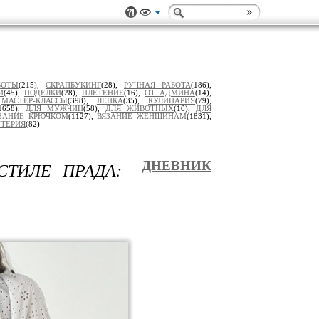
БОТЫ
(215),
СКРАПБУКИНГ
(28),
РУЧНАЯ РАБОТА
(186),
И
(45),
ПОДЕЛКИ
(28),
ПЛЕТЕНИЕ
(16),
ОТ АДМИНА
(14),
,
МАСТЕР-КЛАССЫ
(398),
ЛЕПКА
(35),
КУЛИНАРИЯ
(79),
1658),
ДЛЯ МУЖЧИН
(58),
ДЛЯ ЖИВОТНЫХ
(10),
ДЛЯ
ЗАНИЕ КРЮЧКОМ
(1127),
ВЯЗАНИЕ ЖЕНЩИНАМ
(1831),
ТЕРИЯ
(82)
СТИЛЕ ПРАДА:
ДНЕВНИК