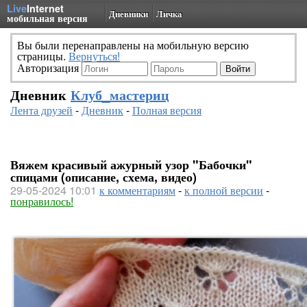
Live
Internet
Дневники
Личка
мобильная версия
Вы были перенаправлены на мобильную версию
страницы.
Вернуться!
Авторизация
Дневник
Клуб_мастериц
Лента друзей
-
Дневник
-
Полная версия
Вяжем красивый ажурный узор "Бабочки"
спицами (описание, схема, видео)
29-05-2024 10:01
к комментариям
-
к полной версии
-
понравилось!