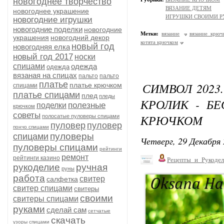
новогоднее творчество
ВЯЗАНИЕ ДЕТЯМ
новогоднее украшение
ИГРУШКИ СВОИМИ 
новогодние игрушки
новогодние поделки
новогодние
Метки:
вязание
вязание крюч
украшения
новогодний декор
котята крючком
новый год
новогодняя елка
новый год 2017
носки
спицами
одежда
одежда
вязаная на спицах
пальто
пальто
платье
СИМВОЛ 2023
платье крючком
спицами
платье спицами
плед
пледы
КРОЛИК - Б
полезные
поделки
крючком
советы
КРЮЧКОМ
полосатые пуловеры спицами
пуловер
пуловер
пончо спицами
пуловеры
спицами
Четверг, 29 Декабря 
пуловеры спицами
рейтинги
ремонт
рейтинги казино
Рецепты_и_Рукодел
рукоделие
ручная
руны
работа
свитер
салфетка
свитер спицами
свитеры
своими
свитеры спицами
руками
сделай сам
сетчатые
скачать
узоры спицами