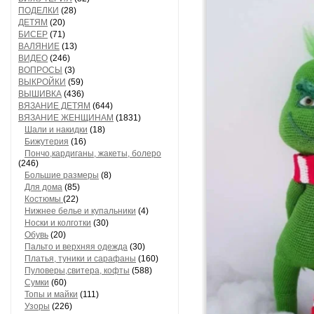
ПОДЕЛКИ
(28)
ДЕТЯМ
(20)
БИСЕР
(71)
ВАЛЯНИЕ
(13)
ВИДЕО
(246)
ВОПРОСЫ
(3)
ВЫКРОЙКИ
(59)
ВЫШИВКА
(436)
ВЯЗАНИЕ ДЕТЯМ
(644)
ВЯЗАНИЕ ЖЕНЩИНАМ
(1831)
Шали и накидки
(18)
Бижутерия
(16)
Пончо,кардиганы, жакеты, болеро
(246)
Большие размеры
(8)
Для дома
(85)
Костюмы
(22)
Нижнее белье и купальники
(4)
Носки и колготки
(30)
Обувь
(20)
Пальто и верхняя одежда
(30)
Платья, туники и сарафаны
(160)
Пуловеры,свитера, кофты
(588)
Сумки
(60)
Топы и майки
(111)
Узоры
(226)