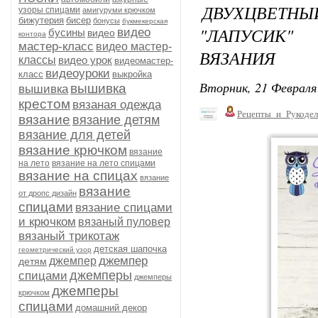
ДВУХЦВЕТНЫ
узоры спицами
амигуруми крючком
бижутерия
бисер
бонусы
букмекерская
"ЛАПУСИК"
видео
бусины
видео
контора
мастер-класс
видео мастер-
ВЯЗАНИЯ
классы
видео урок
видеомастер-
видеоуроки
класс
выкройка
Вторник, 21 Февраля 
вышивка
вышивка
крестом
вязаная одежда
Рецепты_и_Рукодел
вязание
вязание детям
вязание для детей
вязание крючком
вязание
на лето
вязание на лето спицами
вязание на спицах
вязание
вязание
от дропс дизайн
спицами
вязание спицами
и крючком
вязаный пуловер
вязаный трикотаж
детская шапочка
геометрический узор
джемпер
джемпер
детям
джемперы
спицами
джемперы
джемперы
крючком
спицами
домашний декор