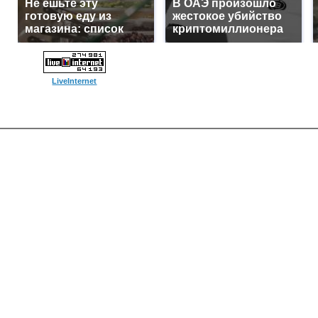
Не ешьте эту
В ОАЭ произошло
готовую еду из
жестокое убийство
магазина: список
криптомиллионера
LiveInternet