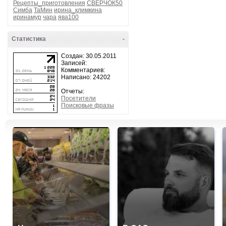
Рецепты_приготовления
СВЕРЧОК50
Симба
ТаМин
ирина_климкина
иринамур
чара
ява100
Статистика
-
Создан: 30.05.2011
Записей:
Комментариев:
Написано: 24202
Отчеты:
Посетители
Поисковые фразы