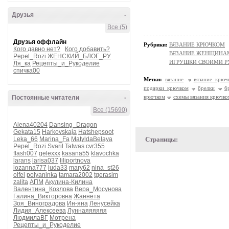
Друзья
-
Все (5)
Друзья оффлайн
Рубрики:
ВЯЗАНИЕ КРЮЧКОМ
Кого давно нет?
Кого добавить?
ВЯЗАНИЕ ЖЕНЩИНА
Pepel_Rozi
ЖЕНСКИЙ_БЛОГ_РУ
ИГРУШКИ СВОИМИ 
Ля_ка
Рецепты_и_Рукоделие
спичка00
Метки:
вязание
вязание крюч
подарки крючком
брелки
б
крючком
схемы вязания крючко
Постоянные читатели
-
Все (15690)
Alena40204
Dansing_Dragon
Gekata15
Harkovskaja
Hatshepsoot
Leka_66
Marina_Fa
MatyldaBelaya
Страницы:
Pepel_Rozi
Svaril
Tatwas
cvr355
flash007
gelexxx
kasana55
klavochka
larans
larisa037
liliportnova
lozanna777
luda33
mary62
nina_st26
olfel
polyaninka
tamara2002
tgerasim
zalita
АПМ
Акулина-Килина
Валентина_Козлова
Вера_Мосунова
Галина_Викторовна
Жаннета
Зоя_Виноградова
Ин-яна
Ленусейка
Лидия_Алексеева
Луннаяяяяяя
ЛюдмилаВГ
Мотрена
Рецепты_и_Рукоделие