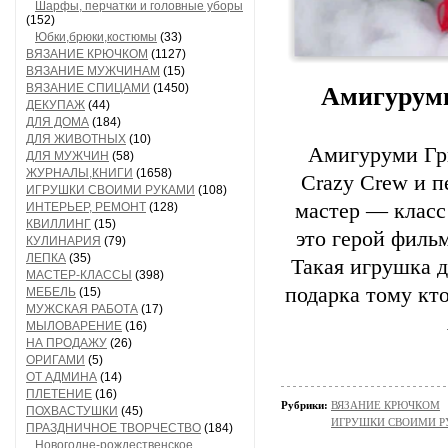
Шарфы, перчатки и головные уборы
(152)
Юбки,брюки,костюмы
(33)
ВЯЗАНИЕ КРЮЧКОМ
(1127)
ВЯЗАНИЕ МУЖЧИНАМ
(15)
ВЯЗАНИЕ СПИЦАМИ
(1450)
Амигуруми
ДЕКУПАЖ
(44)
ДЛЯ ДОМА
(184)
ДЛЯ ЖИВОТНЫХ
(10)
Амигуруми Гри
ДЛЯ МУЖЧИН
(58)
ЖУРНАЛЫ,КНИГИ
(1658)
Crazy Crew и 
ИГРУШКИ СВОИМИ РУКАМИ
(108)
мастер — класс
ИНТЕРЬЕР, РЕМОНТ
(128)
КВИЛЛИНГ
(15)
это герой филь
КУЛИНАРИЯ
(79)
ЛЕПКА
(35)
Такая игрушка д
МАСТЕР-КЛАССЫ
(398)
подарка тому кт
МЕБЕЛЬ
(15)
МУЖСКАЯ РАБОТА
(17)
МЫЛОВАРЕНИЕ
(16)
НА ПРОДАЖУ
(26)
ОРИГАМИ
(5)
ОТ АДМИНА
(14)
ПЛЕТЕНИЕ
(16)
Рубрики:
ВЯЗАНИЕ КРЮЧКОМ
ПОХВАСТУШКИ
(45)
ИГРУШКИ СВОИМИ 
ПРАЗДНИЧНОЕ ТВОРЧЕСТВО
(184)
Новогодне-рождественское