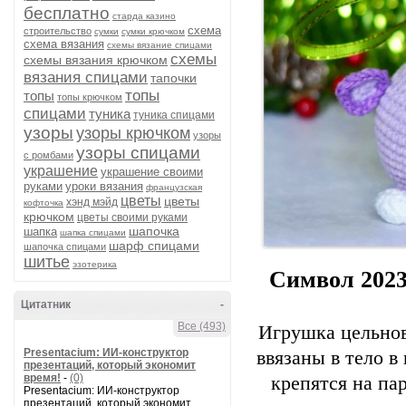
бесплатно
старда казино
схема
строительство
сумки
сумки крючком
схема вязания
схемы вязание спицами
схемы
схемы вязания крючком
вязания спицами
тапочки
топы
топы
топы крючком
спицами
туника
туника спицами
узоры
узоры крючком
узоры
узоры спицами
с ромбами
украшение
украшение своими
руками
уроки вязания
французская
цветы
цветы
хэнд мэйд
кофточка
крючком
цветы своими руками
шапочка
шапка
шапка спицами
шарф спицами
шапочка спицами
шитье
эзотерика
Символ 2023
Цитатник
-
Все (493)
Игрушка цельнов
Presentacium: ИИ‑конструктор
ввязаны в тело в
презентаций, который экономит
время!
-
(0)
крепятся на па
Presentacium: ИИ‑конструктор
презентаций, который экономит