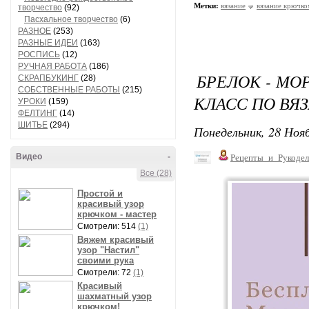
Метки:
вязание
вязание крючко
творчество
(92)
Пасхальное творчество
(6)
РАЗНОЕ
(253)
РАЗНЫЕ ИДЕИ
(163)
РОСПИСЬ
(12)
РУЧНАЯ РАБОТА
(186)
БРЕЛОК - МО
СКРАПБУКИНГ
(28)
СОБСТВЕННЫЕ РАБОТЫ
(215)
КЛАСС ПО В
УРОКИ
(159)
ФЕЛТИНГ
(14)
ШИТЬЕ
(294)
Понедельник, 28 Нояб
Видео
-
Рецепты_и_Рукодел
Все (28)
Простой и
красивый узор
крючком - мастер
Смотрели: 514
(1)
Вяжем красивый
узор "Настил"
своими рука
Смотрели: 72
(1)
Красивый
шахматный узор
крючком!