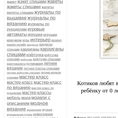
жакеты
жакет спицами
жакет
жакеты спицами
жилеты
журналы по
жилеты спицами
журналы по
вышивке
вязанию
журналы по
игровые
рукоделию
автоматы
игрушки
игрушки
интерьер
крючком
игры
казино
кардиган
казино онлайн
кардиган
кардиганы
кардиганы
спицами
спицами
кофточка
кофточка
спицами
кофточки спицами
кофточки
летнее
кулинария
криптовалюта
вязание
летнее платье спицами
летние модели
летние кофточки спицами
мастер класс
спицами
мастер-класс
мастер-класс
Котиков любят в
по вязанию
мастер-класс по
ребёнку от 0 л
мастер-классы
рукоделию
модели с
мебель
мода
модное
описанием
вязание
музыка
мошенники
новогоднее
музыкальная группа
Рубрики:
ВЯЗАНИЕ КРЮЧКОМ