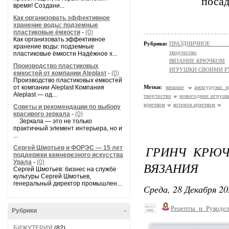
посад
время! Создани...
Как организовать эффективное
хранение воды: подземные
пластиковые ёмкости
-
(0)
Как организовать эффективное
Рубрики:
ПРАЗДНИЧНОЕ ТВОР
хранение воды: подземные
творчество
пластиковые ёмкости Надёжное х...
ВЯЗАНИЕ КРЮЧКОМ
Производство пластиковых
ИГРУШКИ СВОИМИ 
емкостей от компании Aleplast
-
(0)
Производство пластиковых емкостей
от компании Aleplast Компания
Метки:
вязание
амигуруми к
Aleplast — од...
творчество
новогодние игрушк
крючком
котенок крючком
Советы и рекомендации по выбору
красивого зеркала
-
(0)
Зеркала — это не только
практичный элемент интерьера, но и
...
ГРИНЧ КРЮЧ
Сергей Шмотьев и ФОРЭС — 15 лет
поддержки камнерезного искусства
Урала
-
(0)
ВЯЗАНИЯ
Сергей Шмотьев: бизнес на службе
культуры Сергей Шмотьев,
генеральный директор промышлен...
Среда, 28 Декабря 20
Рецепты_и_Рукодел
Рубрики
-
БИЖУТЕРИЯ
(82)