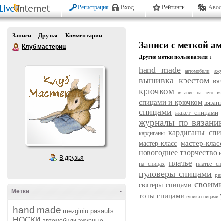
Регистрация
Вход
Рейтинги
Авос
Записи
Друзья
Комментарии
Записи с меткой 
Клуб мастериц
Другие метки пользователя ↓
hand made
автомобили
аж
вышивка крестом
вя
крючком
в
вязание на лето
спицами и крючком
вязан
спицами
жакет спицами
журналы по вязани
кардиганы сп
кардиганы
мастер-кла
мастер-класс
новогоднее творчество
В друзья
платье
на спицах
платье с
пуловеры спицами
ре
своим
свитеры спицами
Метки
-
топы спицами
туника спицами
hand made
mezginiu pasaulis
НОСКИ
автомобили
ажурные