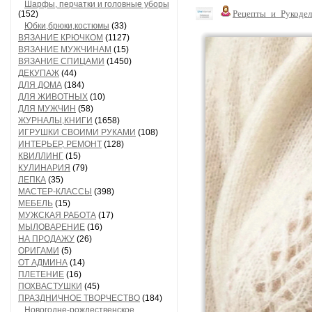
Шарфы, перчатки и головные уборы
Рецепты_и_Рукодел
(152)
Юбки,брюки,костюмы
(33)
ВЯЗАНИЕ КРЮЧКОМ
(1127)
ВЯЗАНИЕ МУЖЧИНАМ
(15)
ВЯЗАНИЕ СПИЦАМИ
(1450)
ДЕКУПАЖ
(44)
ДЛЯ ДОМА
(184)
ДЛЯ ЖИВОТНЫХ
(10)
ДЛЯ МУЖЧИН
(58)
ЖУРНАЛЫ,КНИГИ
(1658)
ИГРУШКИ СВОИМИ РУКАМИ
(108)
ИНТЕРЬЕР, РЕМОНТ
(128)
КВИЛЛИНГ
(15)
КУЛИНАРИЯ
(79)
ЛЕПКА
(35)
МАСТЕР-КЛАССЫ
(398)
МЕБЕЛЬ
(15)
МУЖСКАЯ РАБОТА
(17)
МЫЛОВАРЕНИЕ
(16)
НА ПРОДАЖУ
(26)
ОРИГАМИ
(5)
ОТ АДМИНА
(14)
ПЛЕТЕНИЕ
(16)
ПОХВАСТУШКИ
(45)
ПРАЗДНИЧНОЕ ТВОРЧЕСТВО
(184)
Новогодне-рождественское