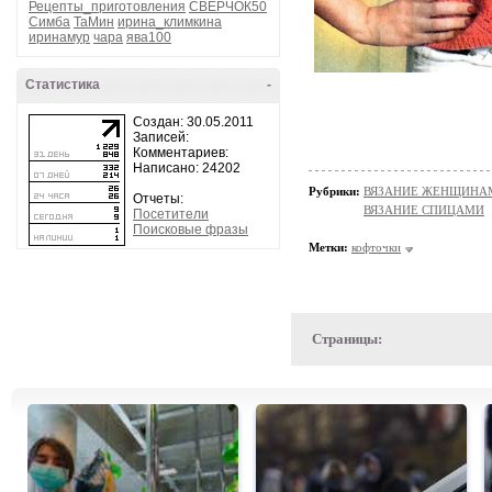
Рецепты_приготовления
СВЕРЧОК50
Симба
ТаМин
ирина_климкина
иринамур
чара
ява100
Статистика
-
Создан: 30.05.2011
Записей:
Комментариев:
Написано: 24202
Рубрики:
ВЯЗАНИЕ ЖЕНЩИНАМ/П
Отчеты:
ВЯЗАНИЕ СПИЦАМИ
Посетители
Поисковые фразы
Метки:
кофточки
Страницы: