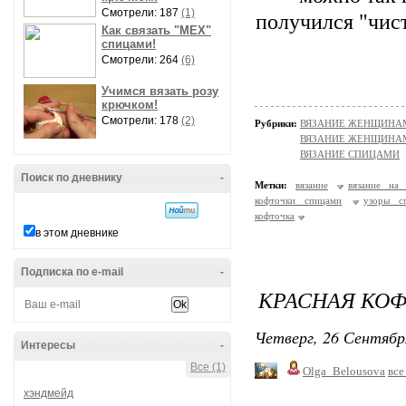
Смотрели: 187
(1)
получился "чис
Как связать "МЕХ"
спицами!
Смотрели: 264
(6)
Учимся вязать розу
крючком!
Смотрели: 178
(2)
Рубрики:
ВЯЗАНИЕ ЖЕНЩИНАМ/П
ВЯЗАНИЕ ЖЕНЩИНАМ
ВЯЗАНИЕ СПИЦАМИ
Поиск по дневнику
-
Метки:
вязание
вязание на
кофточки спицами
узоры с
кофточка
в этом дневнике
Подписка по e-mail
-
КРАСНАЯ КО
Четверг, 26 Сентябр
Интересы
-
Все (1)
Olga_Belousova
все
хэндмейд