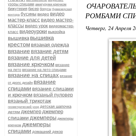
ОЧАРОВАТЕ
узоры спицами
амигуруми крючком
бижутерия
бисер
бонусы
букмекерская
РОМБАМИ СП
видео
бусины
видео
контора
мастер-класс
видео мастер-
классы
видео урок
видеомастер-
Четверг, 24 Апреля 2
видеоуроки
класс
выкройка
вышивка
вышивка
крестом
вязаная одежда
вязание
вязание детям
вязание для детей
вязание крючком
вязание
на лето
вязание на лето спицами
вязание на спицах
вязание
вязание
от дропс дизайн
спицами
вязание спицами
и крючком
вязаный пуловер
вязаный трикотаж
детская шапочка
геометрический узор
джемпер
джемпер
детям
джемперы
спицами
джемперы
джемперы
крючком
спицами
домашний декор