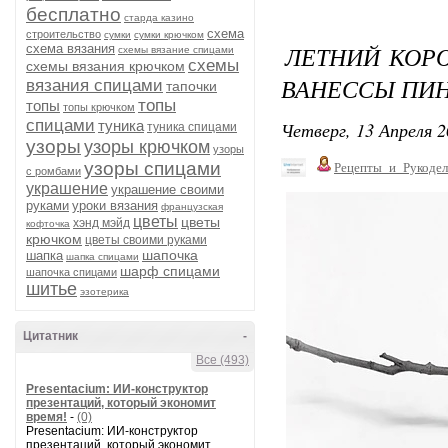
бесплатно
старда казино
схема
строительство
сумки
сумки крючком
ЛЕТНИЙ КОРО
схема вязания
схемы вязание спицами
схемы
схемы вязания крючком
ВАНЕССЫ ПИ
вязания спицами
тапочки
топы
топы
топы крючком
спицами
туника
Четверг, 13 Апреля 2
туника спицами
узоры
узоры крючком
узоры
узоры спицами
Рецепты_и_Рукодел
с ромбами
украшение
украшение своими
руками
уроки вязания
французская
цветы
цветы
хэнд мэйд
кофточка
крючком
цветы своими руками
шапочка
шапка
шапка спицами
шарф спицами
шапочка спицами
шитье
эзотерика
Цитатник
-
Все (493)
Presentacium: ИИ‑конструктор
презентаций, который экономит
время!
-
(0)
Presentacium: ИИ‑конструктор
презентаций, который экономит