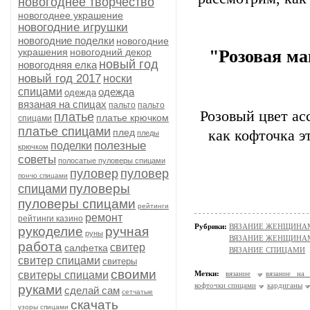
новогоднее творчество
новогоднее украшение
новогодние игрушки
новогодние поделки
новогодние
украшения
новогодний декор
"Розовая ма
новый год
новогодняя елка
новый год 2017
носки
спицами
одежда
одежда
вязаная на спицах
пальто
пальто
Розовый цвет ас
платье
платье крючком
спицами
платье спицами
плед
как кофточка э
пледы
полезные
поделки
крючком
советы
полосатые пуловеры спицами
пуловер
пуловер
пончо спицами
пуловеры
спицами
пуловеры спицами
рейтинги
ремонт
рейтинги казино
Рубрики:
ВЯЗАНИЕ ЖЕНЩИНАМ/П
рукоделие
ручная
руны
ВЯЗАНИЕ ЖЕНЩИНАМ/По
работа
свитер
салфетка
ВЯЗАНИЕ СПИЦАМИ
свитер спицами
свитеры
своими
свитеры спицами
Метки:
вязание
вязание на
кофточки спицами
кардиганы
руками
сделай сам
сетчатые
скачать
узоры спицами