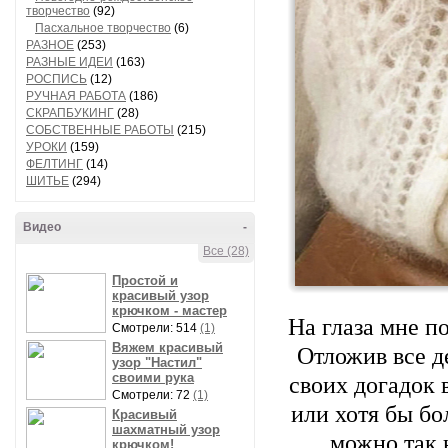
творчество
(92)
Пасхальное творчество
(6)
РАЗНОЕ
(253)
РАЗНЫЕ ИДЕИ
(163)
РОСПИСЬ
(12)
РУЧНАЯ РАБОТА
(186)
СКРАПБУКИНГ
(28)
СОБСТВЕННЫЕ РАБОТЫ
(215)
УРОКИ
(159)
ФЕЛТИНГ
(14)
ШИТЬЕ
(294)
Видео
-
Все (28)
Простой и
красивый узор
крючком - мастер
На глаза мне п
Смотрели: 514
(1)
Вяжем красивый
Отложив все д
узор "Настил"
своими рука
своих догадок 
Смотрели: 72
(1)
или хотя бы бо
Красивый
шахматный узор
можно так н
крючком!