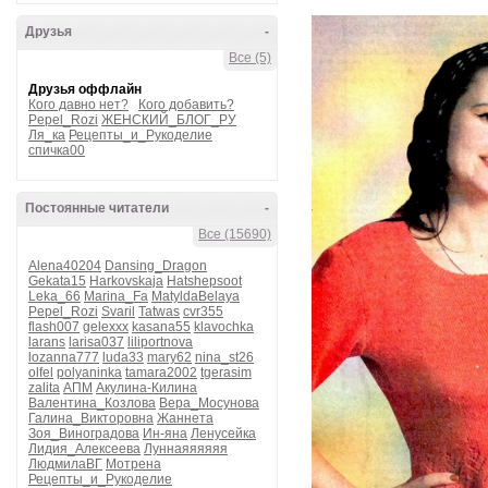
Друзья
-
Все (5)
Друзья оффлайн
Кого давно нет?
Кого добавить?
Pepel_Rozi
ЖЕНСКИЙ_БЛОГ_РУ
Ля_ка
Рецепты_и_Рукоделие
спичка00
Постоянные читатели
-
Все (15690)
Alena40204
Dansing_Dragon
Gekata15
Harkovskaja
Hatshepsoot
Leka_66
Marina_Fa
MatyldaBelaya
Pepel_Rozi
Svaril
Tatwas
cvr355
flash007
gelexxx
kasana55
klavochka
larans
larisa037
liliportnova
lozanna777
luda33
mary62
nina_st26
olfel
polyaninka
tamara2002
tgerasim
zalita
АПМ
Акулина-Килина
Валентина_Козлова
Вера_Мосунова
Галина_Викторовна
Жаннета
Зоя_Виноградова
Ин-яна
Ленусейка
Лидия_Алексеева
Луннаяяяяяя
ЛюдмилаВГ
Мотрена
Рецепты_и_Рукоделие