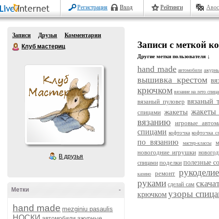
Регистрация
Вход
Рейтинги
Авос
Записи
Друзья
Комментарии
Записи с меткой к
Клуб мастериц
Другие метки пользователя ↓
hand made
автомобили
ажурны
вышивка крестом
вя
крючком
вязание на лето спиц
вязаный 
вязаный пуловер
жакеты
жакеты
спицами
вязанию
игровые автом
спицами
кофточка
кофточка с
по вязанию
м
мастер-классы
новогодние игрушки
новогод
В друзья
поделки
полезные с
спицами
рукодели
ремонт
казино
руками
скача
сделай сам
Метки
-
узоры спиц
крючком
hand made
mezginiu pasaulis
НОСКИ
автомобили
ажурные