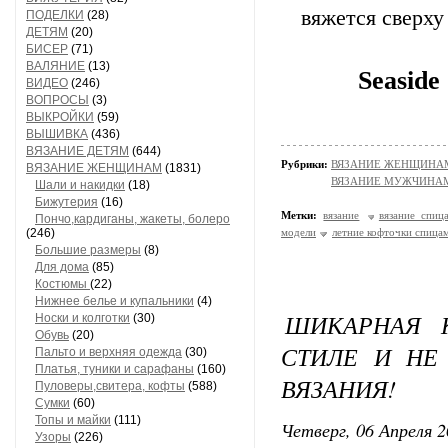
вяжется сверху
ПОДЕЛКИ
(28)
ДЕТЯМ
(20)
БИСЕР
(71)
ВАЛЯНИЕ
(13)
Seaside
ВИДЕО
(246)
ВОПРОСЫ
(3)
ВЫКРОЙКИ
(59)
ВЫШИВКА
(436)
ВЯЗАНИЕ ДЕТЯМ
(644)
Рубрики:
ВЯЗАНИЕ ЖЕНЩИНАМ/П
ВЯЗАНИЕ ЖЕНЩИНАМ
(1831)
ВЯЗАНИЕ МУЖЧИНА
Шали и накидки
(18)
Бижутерия
(16)
Метки:
вязание
вязание спиц
Пончо,кардиганы, жакеты, болеро
(246)
модели
летние кофточки спица
Большие размеры
(8)
Для дома
(85)
Костюмы
(22)
Нижнее белье и купальники
(4)
ШИКАРНАЯ 
Носки и колготки
(30)
Обувь
(20)
СТИЛЕ И НЕ
Пальто и верхняя одежда
(30)
Платья, туники и сарафаны
(160)
ВЯЗАНИЯ!
Пуловеры,свитера, кофты
(588)
Сумки
(60)
Топы и майки
(111)
Четверг, 06 Апреля 2
Узоры
(226)