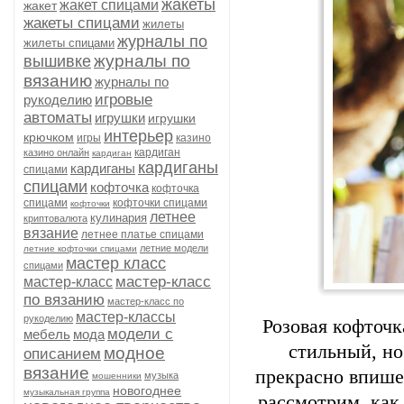
жакеты
жакет спицами
жакет
жакеты спицами
жилеты
журналы по
жилеты спицами
журналы по
вышивке
вязанию
журналы по
игровые
рукоделию
автоматы
игрушки
игрушки
интерьер
крючком
игры
казино
кардиган
казино онлайн
кардиган
кардиганы
кардиганы
спицами
спицами
кофточка
кофточка
спицами
кофточки спицами
кофточки
летнее
кулинария
криптовалюта
вязание
летнее платье спицами
летние модели
летние кофточки спицами
мастер класс
спицами
мастер-класс
мастер-класс
по вязанию
мастер-класс по
мастер-классы
рукоделию
Розовая кофточк
модели с
мебель
мода
стильный, но
модное
описанием
вязание
прекрасно впишет
музыка
мошенники
новогоднее
музыкальная группа
рассмотрим, как