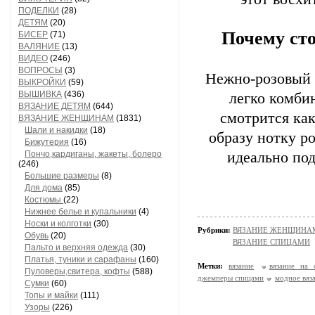
ПОДЕЛКИ
(28)
ДЕТЯМ
(20)
Почему ст
БИСЕР
(71)
ВАЛЯНИЕ
(13)
ВИДЕО
(246)
ВОПРОСЫ
(3)
Нежно-розовый 
ВЫКРОЙКИ
(59)
ВЫШИВКА
(436)
легко комби
ВЯЗАНИЕ ДЕТЯМ
(644)
смотрится как
ВЯЗАНИЕ ЖЕНЩИНАМ
(1831)
Шали и накидки
(18)
образу нотку р
Бижутерия
(16)
Пончо,кардиганы, жакеты, болеро
идеально под
(246)
Большие размеры
(8)
Для дома
(85)
Костюмы
(22)
Нижнее белье и купальники
(4)
Носки и колготки
(30)
Рубрики:
ВЯЗАНИЕ ЖЕНЩИНАМ/П
Обувь
(20)
ВЯЗАНИЕ СПИЦАМИ
Пальто и верхняя одежда
(30)
Платья, туники и сарафаны
(160)
Метки:
вязание
вязание на 
Пуловеры,свитера, кофты
(588)
джемперы спицами
модное вяз
Сумки
(60)
Топы и майки
(111)
Узоры
(226)