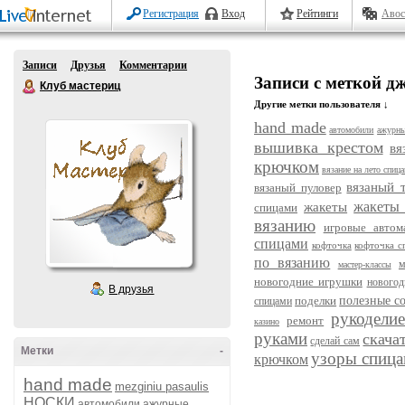
Регистрация
Вход
Рейтинги
Авос
Записи
Друзья
Комментарии
Записи с меткой 
Клуб мастериц
Другие метки пользователя ↓
hand made
автомобили
ажурны
вышивка крестом
вя
крючком
вязание на лето спиц
вязаный 
вязаный пуловер
жакеты
жакеты
спицами
вязанию
игровые автом
спицами
кофточка
кофточка с
по вязанию
м
мастер-классы
новогодние игрушки
новогод
В друзья
поделки
полезные с
спицами
рукодели
ремонт
казино
руками
скача
сделай сам
Метки
-
узоры спиц
крючком
hand made
mezginiu pasaulis
НОСКИ
автомобили
ажурные