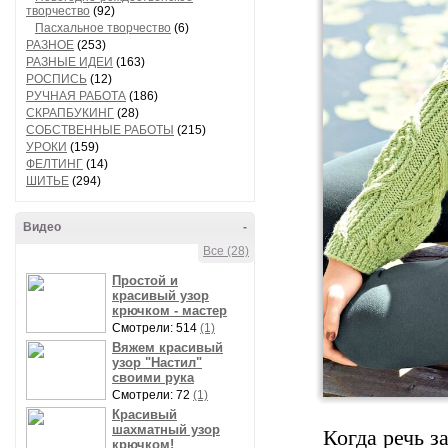
творчество
(92)
Пасхальное творчество
(6)
РАЗНОЕ
(253)
РАЗНЫЕ ИДЕИ
(163)
РОСПИСЬ
(12)
РУЧНАЯ РАБОТА
(186)
СКРАПБУКИНГ
(28)
СОБСТВЕННЫЕ РАБОТЫ
(215)
УРОКИ
(159)
ФЕЛТИНГ
(14)
ШИТЬЕ
(294)
Видео
-
Все (28)
Простой и
красивый узор
крючком - мастер
Смотрели: 514
(1)
Вяжем красивый
узор "Настил"
своими рука
Смотрели: 72
(1)
Красивый
шахматный узор
Когда речь з
крючком!