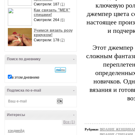
ключевую рол
Смотрели: 187
(1)
Как связать "МЕХ"
джемпер цвета с
спицами!
Смотрели: 264
(6)
настоящее произ
и подчер
Учимся вязать розу
крючком!
Смотрели: 178
(2)
Этот джемпер 
сложным фантази
Поиск по дневнику
-
переплетен
определенных
в этом дневнике
новичков. Одн
вязания и гото
Подписка по e-mail
-
во
Интересы
-
Все (1)
Рубрики:
ВЯЗАНИЕ ЖЕНЩИНАМ/П
хэндмейд
ВЯЗАНИЕ СПИЦАМИ