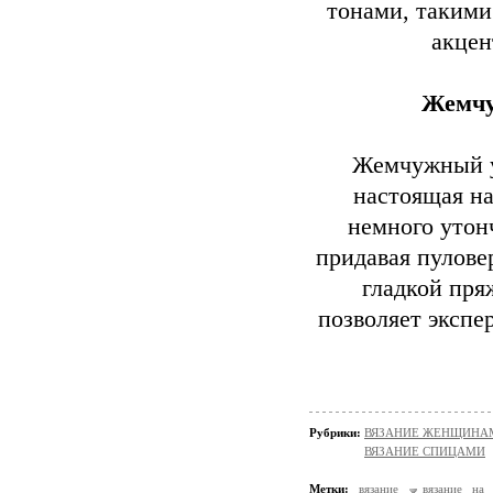
тонами, такими
акцен
Жемчу
Жемчужный уз
настоящая на
немного утонч
придавая пулове
гладкой пря
позволяет экспе
Рубрики:
ВЯЗАНИЕ ЖЕНЩИНАМ/П
ВЯЗАНИЕ СПИЦАМИ
Метки:
вязание
вязание на 