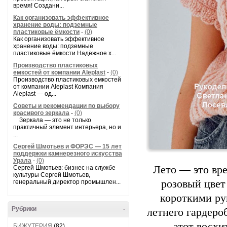
время! Создани...
Как организовать эффективное
хранение воды: подземные
пластиковые ёмкости
-
(0)
Как организовать эффективное
хранение воды: подземные
пластиковые ёмкости Надёжное х...
Производство пластиковых
емкостей от компании Aleplast
-
(0)
Производство пластиковых емкостей
от компании Aleplast Компания
Aleplast — од...
Советы и рекомендации по выбору
красивого зеркала
-
(0)
Зеркала — это не только
практичный элемент интерьера, но и
...
Сергей Шмотьев и ФОРЭС — 15 лет
поддержки камнерезного искусства
Урала
-
(0)
Лето — это вре
Сергей Шмотьев: бизнес на службе
культуры Сергей Шмотьев,
розовый цвет
генеральный директор промышлен...
короткими ру
Рубрики
-
летнего гардероб
этот восхи
БИЖУТЕРИЯ
(82)