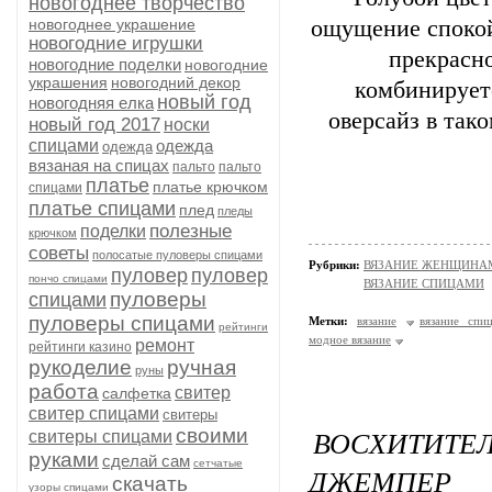
новогоднее творчество
новогоднее украшение
ощущение спокой
новогодние игрушки
прекрасно
новогодние поделки
новогодние
украшения
новогодний декор
комбинирует
новый год
новогодняя елка
оверсайз в так
новый год 2017
носки
спицами
одежда
одежда
вязаная на спицах
пальто
пальто
платье
платье крючком
спицами
платье спицами
плед
пледы
полезные
поделки
крючком
советы
полосатые пуловеры спицами
Рубрики:
ВЯЗАНИЕ ЖЕНЩИНАМ/П
пуловер
пуловер
пончо спицами
ВЯЗАНИЕ СПИЦАМИ
пуловеры
спицами
пуловеры спицами
Метки:
вязание
вязание спи
рейтинги
модное вязание
ремонт
рейтинги казино
рукоделие
ручная
руны
работа
свитер
салфетка
свитер спицами
свитеры
ВОСХИТИТ
своими
свитеры спицами
руками
сделай сам
сетчатые
ДЖЕМПЕР 
скачать
узоры спицами