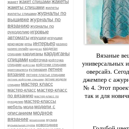
жакеты
жакет спицами
жакет
жакеты спицами
жилеты
журналы по
жилеты спицами
журналы по
вышивке
вязанию
журналы по
игровые
рукоделию
автоматы
игрушки
игрушки
интерьер
крючком
игры
казино
кардиган
казино онлайн
кардиган
кардиганы
кардиганы
спицами
Вязаные вещ
спицами
кофточка
кофточка
универсальных и
спицами
кофточки спицами
кофточки
летнее
кулинария
криптовалюта
оверсайз. Сего
вязание
летнее платье спицами
джемпер с ажурн
летние модели
летние кофточки спицами
мастер класс
спицами
№ 4. Этот проек
мастер-класс
мастер-класс
так и для нович
по вязанию
мастер-класс по
мастер-классы
рукоделию
модели с
мебель
мода
модное
описанием
вязание
музыка
мошенники
новогоднее
музыкальная группа
Голубой цвет