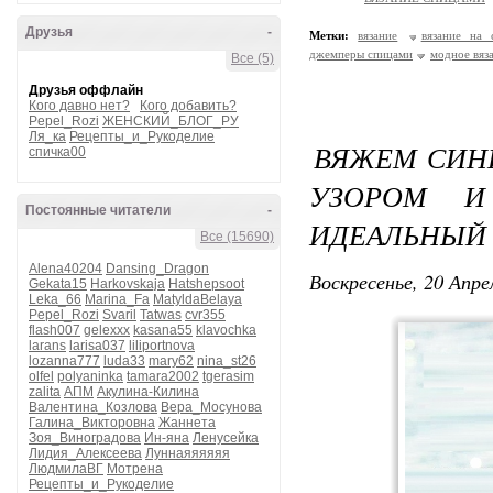
Друзья
-
Метки:
вязание
вязание на 
джемперы спицами
модное вяз
Все (5)
Друзья оффлайн
Кого давно нет?
Кого добавить?
Pepel_Rozi
ЖЕНСКИЙ_БЛОГ_РУ
Ля_ка
Рецепты_и_Рукоделие
ВЯЖЕМ СИН
спичка00
УЗОРОМ И
Постоянные читатели
-
ИДЕАЛЬНЫЙ 
Все (15690)
Alena40204
Dansing_Dragon
Воскресенье, 20 Апре
Gekata15
Harkovskaja
Hatshepsoot
Leka_66
Marina_Fa
MatyldaBelaya
Pepel_Rozi
Svaril
Tatwas
cvr355
flash007
gelexxx
kasana55
klavochka
larans
larisa037
liliportnova
lozanna777
luda33
mary62
nina_st26
olfel
polyaninka
tamara2002
tgerasim
zalita
АПМ
Акулина-Килина
Валентина_Козлова
Вера_Мосунова
Галина_Викторовна
Жаннета
Зоя_Виноградова
Ин-яна
Ленусейка
Лидия_Алексеева
Луннаяяяяяя
ЛюдмилаВГ
Мотрена
Рецепты_и_Рукоделие