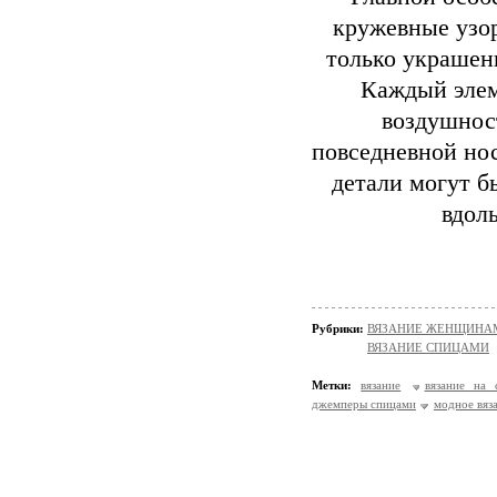
кружевные узо
только украшен
Каждый элем
воздушнос
повседневной нос
детали могут б
вдол
Рубрики:
ВЯЗАНИЕ ЖЕНЩИНАМ/П
ВЯЗАНИЕ СПИЦАМИ
Метки:
вязание
вязание на 
джемперы спицами
модное вяз