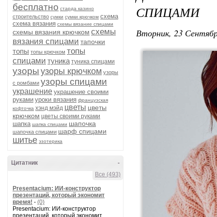
бесплатно
СПИЦАМИ
старда казино
схема
строительство
сумки
сумки крючком
схема вязания
схемы вязание спицами
Вторник, 23 Сентябр
схемы
схемы вязания крючком
вязания спицами
тапочки
топы
топы
топы крючком
спицами
туника
туника спицами
узоры
узоры крючком
узоры
узоры спицами
с ромбами
украшение
украшение своими
руками
уроки вязания
французская
цветы
цветы
хэнд мэйд
кофточка
крючком
цветы своими руками
шапочка
шапка
шапка спицами
шарф спицами
шапочка спицами
шитье
эзотерика
Цитатник
-
Все (493)
Presentacium: ИИ‑конструктор
презентаций, который экономит
время!
-
(0)
Presentacium: ИИ‑конструктор
презентаций, который экономит