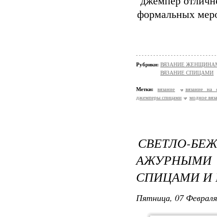
джемпер отлично
формальных меро
Рубрики:
ВЯЗАНИЕ ЖЕНЩИНАМ/П
ВЯЗАНИЕ СПИЦАМИ
Метки:
вязание
вязание на 
джемперы спицами
модное вяз
СВЕТЛО-
АЖУРНЫМ
СПИЦАМИ И
Пятница, 07 Февраля