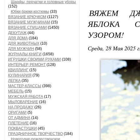
Шарфы, перчатки и головные уборы
(152)
ВЯЖЕМ ДЖ
Юбки,брюки,костюмы
(33)
ВЯЗАНИЕ КРЮЧКОМ
(1127)
ЯБЛОКА 
ВЯЗАНИЕ МУЖЧИНАМ
(15)
ВЯЗАНИЕ СПИЦАМИ
(1450)
УЗОРОМ!
ДЕКУПАЖ
(44)
ДЛЯ ДОМА
(184)
ДЛЯ ЖИВОТНЫХ
(10)
Среда, 28 Мая 2025 г
ДЛЯ МУЖЧИН
(58)
ЖУРНАЛЫ,КНИГИ
(1658)
ИГРУШКИ СВОИМИ РУКАМИ
(108)
ИНТЕРЬЕР, РЕМОНТ
(128)
КВИЛЛИНГ
(15)
КУЛИНАРИЯ
(79)
ЛЕПКА
(35)
МАСТЕР-КЛАССЫ
(398)
МЕБЕЛЬ
(15)
МУЖСКАЯ РАБОТА
(17)
МЫЛОВАРЕНИЕ
(16)
НА ПРОДАЖУ
(26)
ОРИГАМИ
(5)
ОТ АДМИНА
(14)
ПЛЕТЕНИЕ
(16)
ПОХВАСТУШКИ
(45)
ПРАЗДНИЧНОЕ ТВОРЧЕСТВО
(184)
Новогодне-рождественское