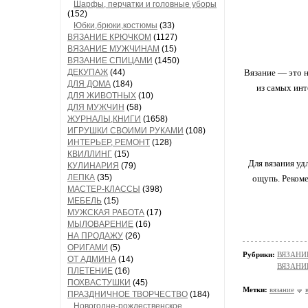
Шарфы, перчатки и головные уборы
(152)
Юбки,брюки,костюмы
(33)
ВЯЗАНИЕ КРЮЧКОМ
(1127)
ВЯЗАНИЕ МУЖЧИНАМ
(15)
ВЯЗАНИЕ СПИЦАМИ
(1450)
ДЕКУПАЖ
(44)
Вязание — это н
ДЛЯ ДОМА
(184)
из самых инт
ДЛЯ ЖИВОТНЫХ
(10)
ДЛЯ МУЖЧИН
(58)
ЖУРНАЛЫ,КНИГИ
(1658)
ИГРУШКИ СВОИМИ РУКАМИ
(108)
ИНТЕРЬЕР, РЕМОНТ
(128)
КВИЛЛИНГ
(15)
Для вязания уд
КУЛИНАРИЯ
(79)
ЛЕПКА
(35)
ощупь. Рекоме
МАСТЕР-КЛАССЫ
(398)
МЕБЕЛЬ
(15)
МУЖСКАЯ РАБОТА
(17)
МЫЛОВАРЕНИЕ
(16)
НА ПРОДАЖУ
(26)
ОРИГАМИ
(5)
Рубрики:
ВЯЗАНИ
ОТ АДМИНА
(14)
ВЯЗАНИ
ПЛЕТЕНИЕ
(16)
ПОХВАСТУШКИ
(45)
Метки:
вязание
ПРАЗДНИЧНОЕ ТВОРЧЕСТВО
(184)
Новогодне-рождественское