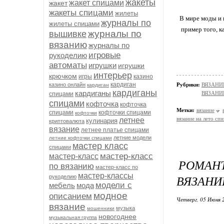
жакеты
жакет спицами
жакет
жакеты спицами
жилеты
В мире моды и 
журналы по
жилеты спицами
пример того, к
журналы по
вышивке
вязанию
журналы по
игровые
рукоделию
автоматы
игрушки
игрушки
интерьер
крючком
игры
казино
кардиган
казино онлайн
Рубрики:
ВЯЗАНИ
кардиган
кардиганы
кардиганы
ВЯЗАНИ
спицами
спицами
кофточка
кофточка
Метки:
вязание
спицами
кофточки спицами
кофточки
вязание на лето сп
летнее
кулинария
криптовалюта
вязание
летнее платье спицами
летние модели
летние кофточки спицами
мастер класс
спицами
мастер-класс
мастер-класс
РОМАН
по вязанию
мастер-класс по
мастер-классы
ВЯЗАНИ
рукоделию
модели с
мебель
мода
модное
описанием
Четверг, 05 Июня 
вязание
музыка
мошенники
новогоднее
музыкальная группа