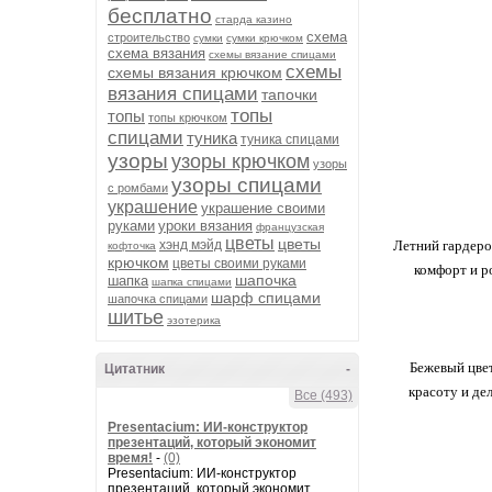
бесплатно
старда казино
схема
строительство
сумки
сумки крючком
схема вязания
схемы вязание спицами
схемы
схемы вязания крючком
вязания спицами
тапочки
топы
топы
топы крючком
спицами
туника
туника спицами
узоры
узоры крючком
узоры
узоры спицами
с ромбами
украшение
украшение своими
руками
уроки вязания
французская
цветы
цветы
хэнд мэйд
Летний гардеро
кофточка
крючком
цветы своими руками
комфорт и р
шапочка
шапка
шапка спицами
шарф спицами
шапочка спицами
шитье
эзотерика
Бежевый цвет
Цитатник
-
красоту и де
Все (493)
Presentacium: ИИ‑конструктор
презентаций, который экономит
время!
-
(0)
Presentacium: ИИ‑конструктор
презентаций, который экономит