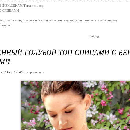
Е ЖЕНЩИНАМ/Топы и майки
Е СПИЦАМИ
вязание на спицах
вязание спицами
топы
топы спицами
летнее вязание
ицами
ЕННЫЙ ГОЛУБОЙ ТОП СПИЦАМИ С В
ЯМИ
я 2025 г. 09:58
+ в цитатник