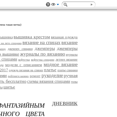
лена такая метка)
вышивка крестом
вязаная одежда
вышивка
вязание на спицах
вязание
е на лето спицами
джемперы
джемперы
джемпер спицами
мпер
журналы по вязанию
о вышивке
журналы
 спицами
летнее вязание
кофточка
кофточка спицами
модное вязание
модели с описанием
ода
платье
 2017
одежда вязаная на спицах
платье спицами
рукоделие
ами
ручная
ремонт
рейтинги казино
ать бесплатно
схемы вязания спицами
топы
шитье
ты
ФАНТАЗИЙНЫМ
ДНЕВНИК
ЧНОГО ЦВЕТА