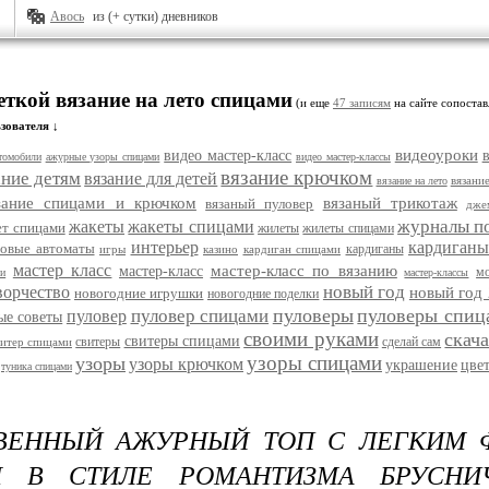
Авось
из (+ сутки) дневников
еткой вязание на лето спицами
(и еще
47 записям
на сайте сопостав
зователя ↓
видеоуроки
видео мастер-класс
томобили
ажурные узоры спицами
видео мастер-классы
вязание крючком
ание детям
вязание для детей
вязани
вязание на лето
зание спицами и крючком
вязаный трикотаж
вязаный пуловер
дже
журналы п
жакеты
жакеты спицами
ет спицами
жилеты
жилеты спицами
интерьер
кардиганы
ровые автоматы
кардиганы
игры
казино
кардиган спицами
мастер класс
мастер-класс по вязанию
мастер-класс
м
ми
мастер-классы
новый год
ворчество
новый год
новогодние игрушки
новогодние поделки
пуловеры
пуловеры спиц
пуловер спицами
пуловер
ые советы
своими руками
скач
свитеры спицами
свитеры
сделай сам
витер спицами
узоры спицами
узоры
узоры крючком
украшение
цве
туника спицами
ВЕННЫЙ АЖУРНЫЙ ТОП С ЛЕГКИМ 
М В СТИЛЕ РОМАНТИЗМА БРУСНИ