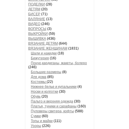
ПОДЕЛКИ
(28)
ДЕТЯМ
(20)
БИСЕР
(71)
ВАЛЯНИЕ
(13)
ВИДЕО
(246)
ВОПРОСЫ
(3)
ВЫКРОЙКИ
(59)
ВЫШИВКА
(436)
ВЯЗАНИЕ ДЕТЯМ
(644)
ВЯЗАНИЕ ЖЕНЩИНАМ
(1831)
Шали и накидки
(18)
Бижутерия
(16)
Пончо,кардиганы, жакеты, болеро
(246)
Большие размеры
(8)
Для дома
(85)
Костюмы
(22)
Нижнее белье и купальники
(4)
Носки и колготки
(30)
Обувь
(20)
Пальто и верхняя одежда
(30)
Платья, туники и сарафаны
(160)
Пуловеры,свитера, кофты
(588)
Сумки
(60)
Топы и майки
(111)
Узоры
(226)