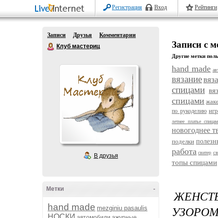
Регистрация
Вход
Рейтинги
Записи
Друзья
Комментарии
Записи с м
Клуб мастериц
Другие метки поль
hand made
ав
вязание
вяз
спицами
вя
спицами
жак
иг
по рукоделию
летнее платье спица
новогоднее т
поделки
полезн
работа
с
свитер
В друзья
топы спицами
Метки
-
ЖЕНСТ
hand made
УЗОРО
mezginiu pasaulis
НОСКИ
автомобили
ажурные