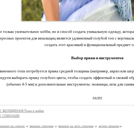
е только увлекательное хобби, но и способ создать уникальную одежду, котор
ересных проектов для вязальщиц является удлиненный голубой топ с вертикаль
создать этот красивый и функциональный предмет г
Выбор пряжи и инструментов
линенного топа потребуется пряжа средней толщины (например, акрил или шерс
ндуем выбирать пряжу голубого цвета, чтобы создать эффектный и свежий об
(обычно 4-5 мм) и дополнительные инструменты: ножницы, игла для сшива
далее
Е ЖЕНЩИНАМ/Топы и майки
Е СПИЦАМИ
вязание на спицах
вязание спицами
вязание на лето спицами
летнее вязание