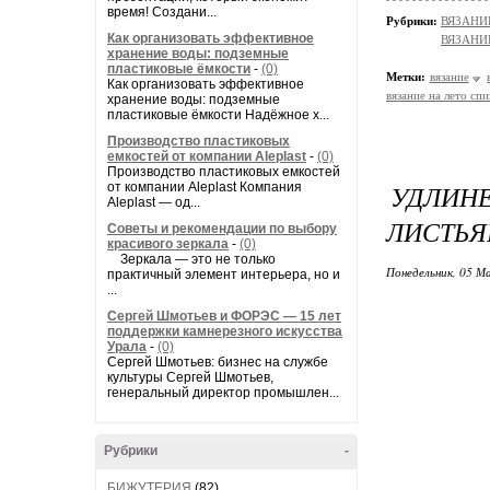
время! Создани...
Рубрики:
ВЯЗАНИ
Как организовать эффективное
ВЯЗАНИ
хранение воды: подземные
пластиковые ёмкости
-
(0)
Метки:
вязание
Как организовать эффективное
вязание на лето сп
хранение воды: подземные
пластиковые ёмкости Надёжное х...
Производство пластиковых
емкостей от компании Aleplast
-
(0)
Производство пластиковых емкостей
УДЛИН
от компании Aleplast Компания
Aleplast — од...
ЛИСТЬ
Советы и рекомендации по выбору
красивого зеркала
-
(0)
Зеркала — это не только
Понедельник, 05 Ма
практичный элемент интерьера, но и
...
Сергей Шмотьев и ФОРЭС — 15 лет
поддержки камнерезного искусства
Урала
-
(0)
Сергей Шмотьев: бизнес на службе
культуры Сергей Шмотьев,
генеральный директор промышлен...
Рубрики
-
БИЖУТЕРИЯ
(82)