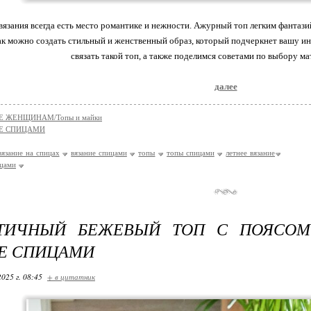
вязания всегда есть место романтике и нежности. Ажурный топ легким фанта
ак можно создать стильный и женственный образ, который подчеркнет вашу ин
связать такой топ, а также поделимся советами по выбору ма
далее
Е ЖЕНЩИНАМ/Топы и майки
Е СПИЦАМИ
вязание на спицах
вязание спицами
топы
топы спицами
летнее вязание
ицами
ТИЧНЫЙ БЕЖЕВЫЙ ТОП С ПОЯСОМ
Е СПИЦАМИ
2025 г. 08:45
+ в цитатник