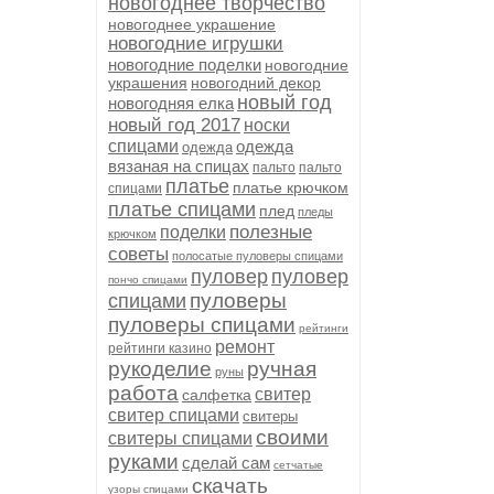
новогоднее творчество
новогоднее украшение
новогодние игрушки
новогодние поделки
новогодние
украшения
новогодний декор
новый год
новогодняя елка
новый год 2017
носки
спицами
одежда
одежда
вязаная на спицах
пальто
пальто
платье
платье крючком
спицами
платье спицами
плед
пледы
полезные
поделки
крючком
советы
полосатые пуловеры спицами
пуловер
пуловер
пончо спицами
пуловеры
спицами
пуловеры спицами
рейтинги
ремонт
рейтинги казино
рукоделие
ручная
руны
работа
свитер
салфетка
свитер спицами
свитеры
своими
свитеры спицами
руками
сделай сам
сетчатые
скачать
узоры спицами