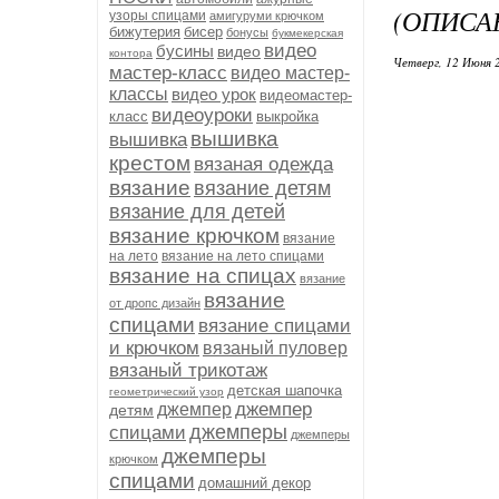
(ОПИСА
узоры спицами
амигуруми крючком
бижутерия
бисер
бонусы
букмекерская
видео
бусины
видео
контора
Четверг, 12 Июня 
мастер-класс
видео мастер-
классы
видео урок
видеомастер-
видеоуроки
класс
выкройка
вышивка
вышивка
крестом
вязаная одежда
вязание
вязание детям
вязание для детей
вязание крючком
вязание
на лето
вязание на лето спицами
вязание на спицах
вязание
вязание
от дропс дизайн
спицами
вязание спицами
и крючком
вязаный пуловер
вязаный трикотаж
детская шапочка
геометрический узор
джемпер
джемпер
детям
джемперы
спицами
джемперы
джемперы
крючком
спицами
домашний декор