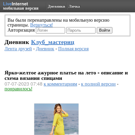
Live
Internet
Дневники
Личка
мобильная версия
Вы были перенаправлены на мобильную версию
страницы.
Вернуться!
Авторизация
Дневник
Клуб_мастериц
Лента друзей
-
Дневник
-
Полная версия
Ярко-желтое ажурное платье на лето - описание и
схема вязания спицами
07-07-2023 07:48
к комментариям
-
к полной версии
-
понравилось!