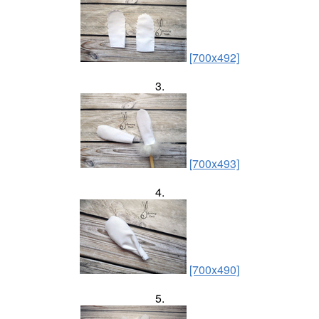
[700x492]
3.
[700x493]
4.
[700x490]
5.