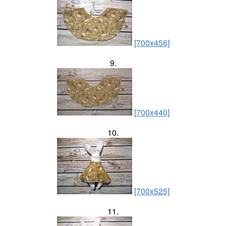
[700x456]
9.
[700x440]
10.
[700x525]
11.