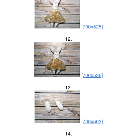
[700x525]
12.
[700x536]
13.
[700x503]
14.