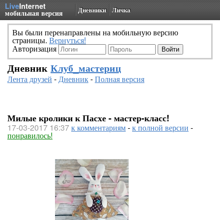
Live
Internet
Дневники
Личка
мобильная версия
Вы были перенаправлены на мобильную версию
страницы.
Вернуться!
Авторизация
Дневник
Клуб_мастериц
Лента друзей
-
Дневник
-
Полная версия
Милые кролики к Пасхе - мастер-класс!
17-03-2017 16:37
к комментариям
-
к полной версии
-
понравилось!