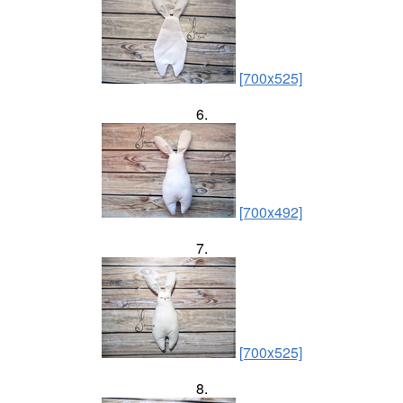
[700x525]
6.
[700x492]
7.
[700x525]
8.