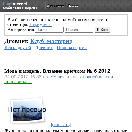
Live
Internet
Дневники
Личка
мобильная версия
Вы были перенаправлены на мобильную версию
страницы.
Вернуться!
Авторизация
Дневник
Клуб_мастериц
Лента друзей
-
Дневник
-
Полная версия
Мода и модель. Вязание крючком № 6 2012
24-09-2012 16:36
к комментариям
-
к полной версии
-
понравилось!
[показать]
Журнал по вязанию крючком представляет изделия, которые