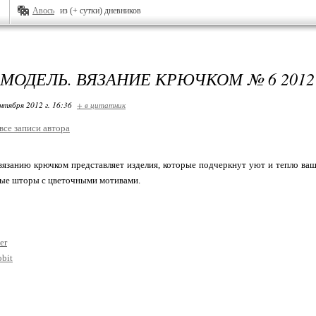
Авось
из (+ сутки) дневников
 МОДЕЛЬ. ВЯЗАНИЕ КРЮЧКОМ № 6 2012
нтября 2012 г. 16:36
+ в цитатник
все записи автора
вязанию крючком представляет изделия, которые подчеркнут уют и тепло ва
вые шторы с цветочными мотивами.
er
obit