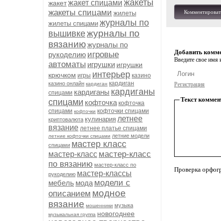
жакеты
жакет спицами
жакет
жакеты спицами
Комментироват
жилеты
журналы по
жилеты спицами
журналы по
вышивке
вязанию
журналы по
Добавить комм
игровые
рукоделию
Введите свое имя и
автоматы
игрушки
игрушки
интерьер
крючком
игры
казино
кардиган
казино онлайн
кардиган
Регистрация
кардиганы
кардиганы
спицами
Текст коммен
спицами
кофточка
кофточка
спицами
кофточки спицами
кофточки
летнее
кулинария
криптовалюта
вязание
летнее платье спицами
летние модели
летние кофточки спицами
мастер класс
спицами
мастер-класс
мастер-класс
по вязанию
мастер-класс по
Проверка орфог
мастер-классы
рукоделию
модели с
мебель
мода
модное
описанием
вязание
музыка
мошенники
новогоднее
музыкальная группа