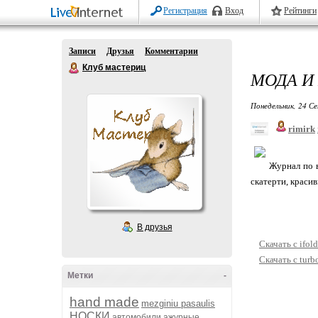
Регистрация
Вход
Рейтинги
Записи
Друзья
Комментарии
Клуб мастериц
МОДА И
Понедельник, 24 Се
rimirk
Журнал по 
скатерти, краси
В друзья
Скачать с ifold
Скачать с turb
Метки
-
hand made
mezginiu pasaulis
НОСКИ
автомобили
ажурные