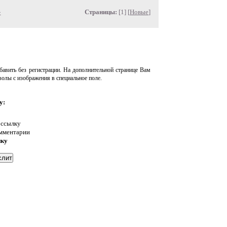
»
Страницы:
[1] [
Новые
]
авить без регистрации. На дополнительной странице Вам
волы с изображения в специальное поле.
у:
 ссылку
омментарии
нку