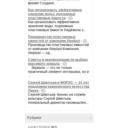
время! Создани...
Как организовать эффективное
хранение воды: подземные
пластиковые ёмкости
-
(0)
Как организовать эффективное
хранение воды: подземные
пластиковые ёмкости Надёжное х...
Производство пластиковых
емкостей от компании Aleplast
-
(0)
Производство пластиковых емкостей
от компании Aleplast Компания
Aleplast — од...
Советы и рекомендации по выбору
красивого зеркала
-
(0)
Зеркала — это не только
практичный элемент интерьера, но и
...
Сергей Шмотьев и ФОРЭС — 15 лет
поддержки камнерезного искусства
Урала
-
(0)
Сергей Шмотьев: бизнес на службе
культуры Сергей Шмотьев,
генеральный директор промышлен...
Рубрики
-
БИЖУТЕРИЯ
(82)