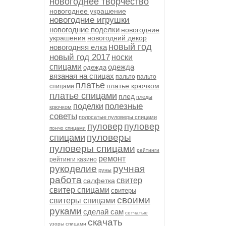
новогоднее творчество
новогоднее украшение
новогодние игрушки
новогодние поделки
новогодние
украшения
новогодний декор
новый год
новогодняя елка
новый год 2017
носки
спицами
одежда
одежда
вязаная на спицах
пальто
пальто
платье
платье крючком
спицами
платье спицами
плед
пледы
полезные
поделки
крючком
советы
полосатые пуловеры спицами
пуловер
пуловер
пончо спицами
пуловеры
спицами
пуловеры спицами
рейтинги
ремонт
рейтинги казино
рукоделие
ручная
руны
работа
свитер
салфетка
свитер спицами
свитеры
своими
свитеры спицами
руками
сделай сам
сетчатые
скачать
узоры спицами