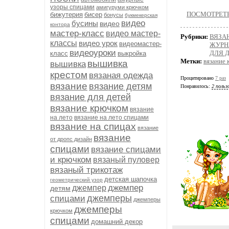
узоры спицами
амигуруми крючком
ПОСМОТРЕТЬ 
бижутерия
бисер
бонусы
букмекерская
видео
бусины
видео
контора
мастер-класс
видео мастер-
Рубрики:
ВЯЗА
классы
видео урок
видеомастер-
ЖУРН
видеоуроки
ДЛЯ 
класс
выкройка
Метки:
вязание
вышивка
вышивка
крестом
вязаная одежда
Процитировано
7 раз
вязание
вязание детям
Понравилось:
2 польз
вязание для детей
вязание крючком
вязание
на лето
вязание на лето спицами
вязание на спицах
вязание
вязание
от дропс дизайн
спицами
вязание спицами
и крючком
вязаный пуловер
вязаный трикотаж
детская шапочка
геометрический узор
джемпер
джемпер
детям
джемперы
спицами
джемперы
джемперы
крючком
спицами
домашний декор