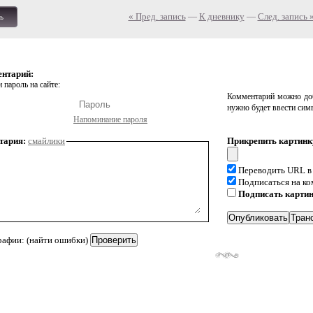
« Пред. запись
—
К дневнику
—
След. запись 
ь
ентарий:
 пароль на сайте:
Комментарий можно доб
нужно будет ввести сим
Напоминание пароля
тария:
смайлики
Прикрепить картинк
Переводить URL в
Подписаться на к
Подписать карти
рафии: (найти ошибки)