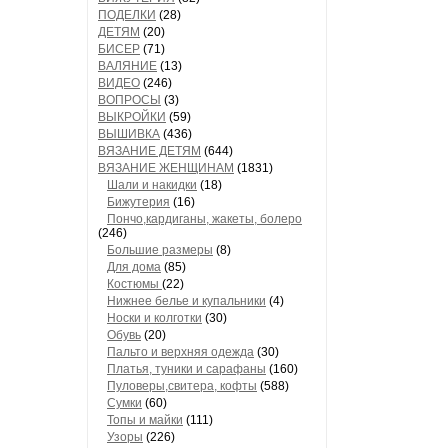
ПОДЕЛКИ
(28)
ДЕТЯМ
(20)
БИСЕР
(71)
ВАЛЯНИЕ
(13)
ВИДЕО
(246)
ВОПРОСЫ
(3)
ВЫКРОЙКИ
(59)
ВЫШИВКА
(436)
ВЯЗАНИЕ ДЕТЯМ
(644)
ВЯЗАНИЕ ЖЕНЩИНАМ
(1831)
Шали и накидки
(18)
Бижутерия
(16)
Пончо,кардиганы, жакеты, болеро
(246)
Большие размеры
(8)
Для дома
(85)
Костюмы
(22)
Нижнее белье и купальники
(4)
Носки и колготки
(30)
Обувь
(20)
Пальто и верхняя одежда
(30)
Платья, туники и сарафаны
(160)
Пуловеры,свитера, кофты
(588)
Сумки
(60)
Топы и майки
(111)
Узоры
(226)