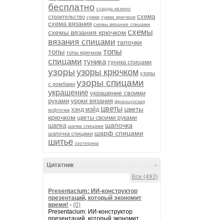
бесплатно
старда казино
схема
строительство
сумки
сумки крючком
схема вязания
схемы вязание спицами
схемы
схемы вязания крючком
вязания спицами
тапочки
топы
топы
топы крючком
спицами
туника
туника спицами
узоры
узоры крючком
узоры
узоры спицами
с ромбами
украшение
украшение своими
руками
уроки вязания
французская
цветы
цветы
хэнд мэйд
кофточка
крючком
цветы своими руками
шапочка
шапка
шапка спицами
шарф спицами
шапочка спицами
шитье
эзотерика
Цитатник
-
Все (493)
Presentacium: ИИ‑конструктор
презентаций, который экономит
время!
-
(0)
Presentacium: ИИ‑конструктор
презентаций, который экономит