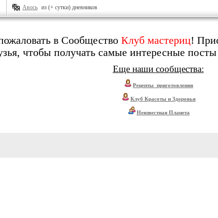
Авось
из (+ сутки) дневников
пожаловать в Сообщество
Клуб мастериц
! При
зья, чтобы получать самые интересные посты с
Еще наши сообщества:
Рецепты_приготовления
Клуб Красоты и Здоровья
Неизвестная Планета