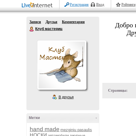
Регистрация
Вход
Рейтинги
Записи
Друзья
Комментарии
Добро 
Клуб мастериц
Дру
Страницы:
В друзья
Метки
-
hand made
mezginiu pasaulis
НОСКИ
автомобили
ажурные