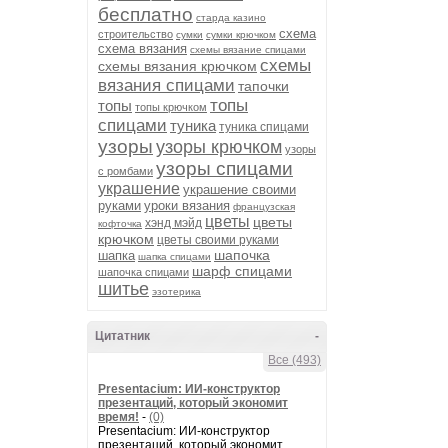
бесплатно
старда казино
схема
строительство
сумки
сумки крючком
схема вязания
схемы вязание спицами
схемы
схемы вязания крючком
вязания спицами
тапочки
топы
топы
топы крючком
спицами
туника
туника спицами
узоры
узоры крючком
узоры
узоры спицами
с ромбами
украшение
украшение своими
руками
уроки вязания
французская
цветы
цветы
хэнд мэйд
кофточка
крючком
цветы своими руками
шапочка
шапка
шапка спицами
шарф спицами
шапочка спицами
шитье
эзотерика
Цитатник
-
Все (493)
Presentacium: ИИ‑конструктор
презентаций, который экономит
время!
-
(0)
Presentacium: ИИ‑конструктор
презентаций, который экономит