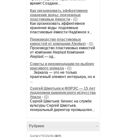
время! Создани...
Как организовать эффективное
хранение воды: подземные
пластиковые ёмкости
-
(0)
Как организовать эффективное
хранение воды: подземные
пластиковые ёмкости Надёжное х...
Производство пластиковых
емкостей от компании Aleplast
-
(0)
Производство пластиковых емкостей
от компании Aleplast Компания
Aleplast — од...
Советы и рекомендации по выбору
красивого зеркала
-
(0)
Зеркала — это не только
практичный элемент интерьера, но и
...
Сергей Шмотьев и ФОРЭС — 15 лет
поддержки камнерезного искусства
Урала
-
(0)
Сергей Шмотьев: бизнес на службе
культуры Сергей Шмотьев,
генеральный директор промышлен...
Рубрики
-
БИЖУТЕРИЯ
(82)