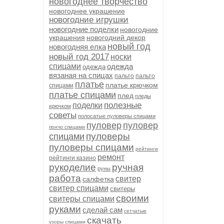
новогоднее творчество
новогоднее украшение
новогодние игрушки
новогодние поделки
новогодние
украшения
новогодний декор
новый год
новогодняя елка
новый год 2017
носки
спицами
одежда
одежда
вязаная на спицах
пальто
пальто
платье
платье крючком
спицами
платье спицами
плед
пледы
полезные
поделки
крючком
советы
полосатые пуловеры спицами
пуловер
пуловер
пончо спицами
пуловеры
спицами
пуловеры спицами
рейтинги
ремонт
рейтинги казино
рукоделие
ручная
руны
работа
свитер
салфетка
свитер спицами
свитеры
своими
свитеры спицами
руками
сделай сам
сетчатые
скачать
узоры спицами