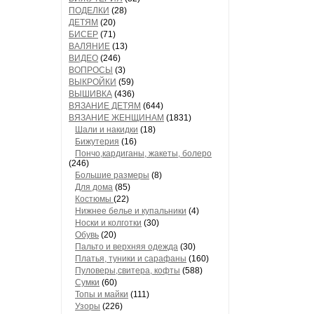
ПОДЕЛКИ
(28)
ДЕТЯМ
(20)
БИСЕР
(71)
ВАЛЯНИЕ
(13)
ВИДЕО
(246)
ВОПРОСЫ
(3)
ВЫКРОЙКИ
(59)
ВЫШИВКА
(436)
ВЯЗАНИЕ ДЕТЯМ
(644)
ВЯЗАНИЕ ЖЕНЩИНАМ
(1831)
Шали и накидки
(18)
Бижутерия
(16)
Пончо,кардиганы, жакеты, болеро
(246)
Большие размеры
(8)
Для дома
(85)
Костюмы
(22)
Нижнее белье и купальники
(4)
Носки и колготки
(30)
Обувь
(20)
Пальто и верхняя одежда
(30)
Платья, туники и сарафаны
(160)
Пуловеры,свитера, кофты
(588)
Сумки
(60)
Топы и майки
(111)
Узоры
(226)