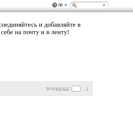
соединяйтесь и добавляйте в
ебе на почту и в ленту!
[634]
633
632
..
..
1