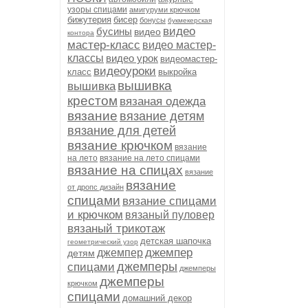
узоры спицами
амигуруми крючком
бижутерия
бисер
бонусы
букмекерская
видео
бусины
видео
контора
мастер-класс
видео мастер-
классы
видео урок
видеомастер-
видеоуроки
класс
выкройка
вышивка
вышивка
крестом
вязаная одежда
вязание
вязание детям
вязание для детей
вязание крючком
вязание
на лето
вязание на лето спицами
вязание на спицах
вязание
вязание
от дропс дизайн
спицами
вязание спицами
и крючком
вязаный пуловер
вязаный трикотаж
детская шапочка
геометрический узор
джемпер
джемпер
детям
джемперы
спицами
джемперы
джемперы
крючком
спицами
домашний декор