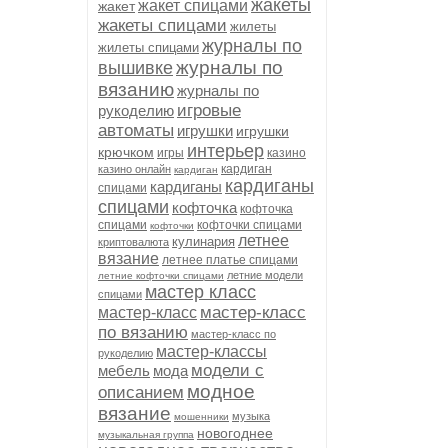
жакеты
жакет спицами
жакет
жакеты спицами
жилеты
журналы по
жилеты спицами
журналы по
вышивке
вязанию
журналы по
игровые
рукоделию
автоматы
игрушки
игрушки
интерьер
крючком
игры
казино
кардиган
казино онлайн
кардиган
кардиганы
кардиганы
спицами
спицами
кофточка
кофточка
спицами
кофточки спицами
кофточки
летнее
кулинария
криптовалюта
вязание
летнее платье спицами
летние модели
летние кофточки спицами
мастер класс
спицами
мастер-класс
мастер-класс
по вязанию
мастер-класс по
мастер-классы
рукоделию
модели с
мебель
мода
модное
описанием
вязание
музыка
мошенники
новогоднее
музыкальная группа