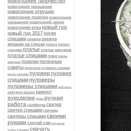
новогоднее творчество
новогоднее украшение
новогодние игрушки
новогодние поделки
новогодние
украшения
новогодний декор
новый год
новогодняя елка
новый год 2017
носки
спицами
одежда
одежда
вязаная на спицах
пальто
пальто
платье
платье крючком
спицами
платье спицами
плед
пледы
полезные
поделки
крючком
советы
полосатые пуловеры спицами
пуловер
пуловер
пончо спицами
пуловеры
спицами
пуловеры спицами
рейтинги
ремонт
рейтинги казино
рукоделие
ручная
руны
работа
свитер
салфетка
свитер спицами
свитеры
своими
свитеры спицами
руками
сделай сам
сетчатые
скачать
узоры спицами