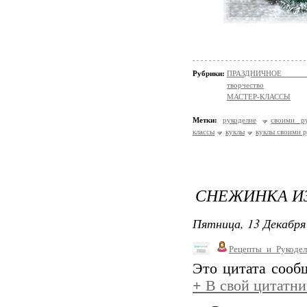
Рубрики:
ПРАЗДНИЧНОЕ ТВОР
творчество
МАСТЕР-КЛАССЫ
Метки:
рукоделие
своими р
классы
куклы
куклы своими 
СНЕЖИНКА ИЗ
Пятница, 13 Декабря 
Рецепты_и_Рукодел
Это цитата соо
+
В свой цитатни