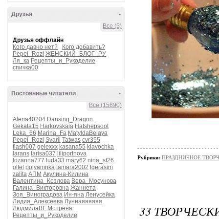
Друзья
-
Все (5)
Друзья оффлайн
Кого давно нет?
Кого добавить?
Pepel_Rozi
ЖЕНСКИЙ_БЛОГ_РУ
Ля_ка
Рецепты_и_Рукоделие
спичка00
Постоянные читатели
-
Все (15690)
Alena40204
Dansing_Dragon
Gekata15
Harkovskaja
Hatshepsoot
Leka_66
Marina_Fa
MatyldaBelaya
Pepel_Rozi
Svaril
Tatwas
cvr355
flash007
gelexxx
kasana55
klavochka
larans
larisa037
liliportnova
Рубрики:
ПРАЗДНИЧНОЕ ТВОРЧЕС
lozanna777
luda33
mary62
nina_st26
olfel
polyaninka
tamara2002
tgerasim
zalita
АПМ
Акулина-Килина
Валентина_Козлова
Вера_Мосунова
Галина_Викторовна
Жаннета
Зоя_Виноградова
Ин-яна
Ленусейка
Лидия_Алексеева
Луннаяяяяяя
33 ТВОРЧЕСК
ЛюдмилаВГ
Мотрена
Рецепты_и_Рукоделие