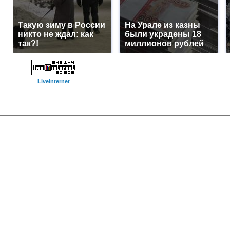
Такую зиму в России
На Урале из казны
никто не ждал: как
были украдены 18
так?!
миллионов рублей
LiveInternet