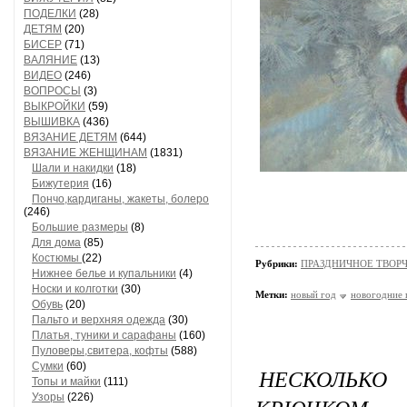
ПОДЕЛКИ
(28)
ДЕТЯМ
(20)
БИСЕР
(71)
ВАЛЯНИЕ
(13)
ВИДЕО
(246)
ВОПРОСЫ
(3)
ВЫКРОЙКИ
(59)
ВЫШИВКА
(436)
ВЯЗАНИЕ ДЕТЯМ
(644)
ВЯЗАНИЕ ЖЕНЩИНАМ
(1831)
Шали и накидки
(18)
Бижутерия
(16)
Пончо,кардиганы, жакеты, болеро
(246)
Большие размеры
(8)
Для дома
(85)
Костюмы
(22)
Рубрики:
ПРАЗДНИЧНОЕ ТВОР
Нижнее белье и купальники
(4)
Носки и колготки
(30)
Метки:
новый год
новогодние 
Обувь
(20)
Пальто и верхняя одежда
(30)
Платья, туники и сарафаны
(160)
Пуловеры,свитера, кофты
(588)
Сумки
(60)
НЕСКОЛЬКО
Топы и майки
(111)
Узоры
(226)