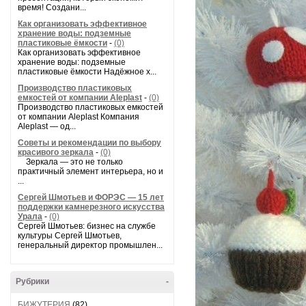
время! Создани...
Как организовать эффективное
хранение воды: подземные
пластиковые ёмкости
-
(0)
Как организовать эффективное
хранение воды: подземные
пластиковые ёмкости Надёжное х...
Производство пластиковых
емкостей от компании Aleplast
-
(0)
Производство пластиковых емкостей
от компании Aleplast Компания
Aleplast — од...
Советы и рекомендации по выбору
красивого зеркала
-
(0)
Зеркала — это не только
практичный элемент интерьера, но и
...
Сергей Шмотьев и ФОРЭС — 15 лет
поддержки камнерезного искусства
Урала
-
(0)
Сергей Шмотьев: бизнес на службе
культуры Сергей Шмотьев,
генеральный директор промышлен...
Рубрики
-
БИЖУТЕРИЯ
(82)