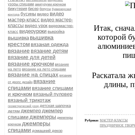
узоры спицами
амигуруми крючком
бижутерия
бисер
бонусы
букмекерская
видео
бусины
видео
контора
мастер-класс
видео мастер-
классы
видео урок
видеомастер-
Итак, снач
видеоуроки
класс
выкройка
которой бу
вышивка
вышивка
крестом
вязаная одежда
алюминиев
вязание
вязание детям
пищ
вязание для детей
вязание крючком
вязание
на лето
вязание на лето спицами
Раскатала ж
вязание на спицах
вязание
вязание
длины, п
от дропс дизайн
спицами
вязание спицами
и крючком
вязаный пуловер
вязаный трикотаж
детская шапочка
геометрический узор
джемпер
джемпер
детям
джемперы
спицами
джемперы
Рубрики:
МАСТЕР-КЛАССЫ
джемперы
крючком
ПРАЗДНИЧНОЕ ТВОР
спицами
домашний декор