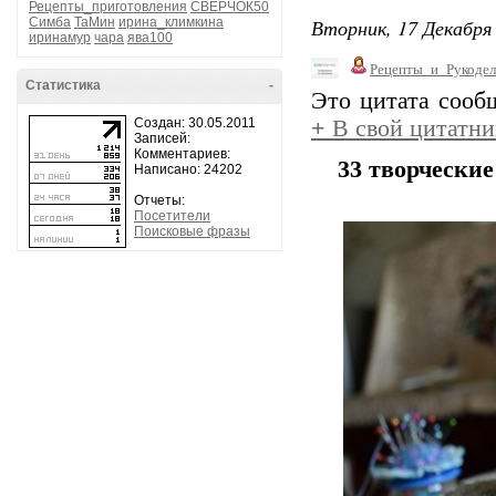
Рецепты_приготовления
СВЕРЧОК50
Вторник, 17 Декабря 
Симба
ТаМин
ирина_климкина
иринамур
чара
ява100
Рецепты_и_Рукодел
Статистика
-
Это цитата соо
Создан: 30.05.2011
+
В свой цитатни
Записей:
Комментариев:
33 творческие
Написано: 24202
Отчеты:
Посетители
Поисковые фразы