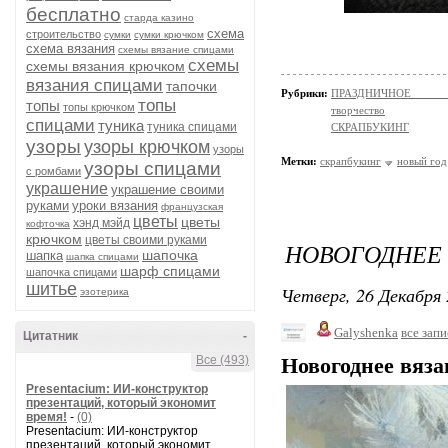
бесплатно
старда казино
схема
строительство
сумки
сумки крючком
схема вязания
схемы вязание спицами
схемы
схемы вязания крючком
вязания спицами
тапочки
Рубрики:
ПРАЗДНИЧНОЕ ТВОР
топы
топы
топы крючком
творчество
спицами
туника
туника спицами
СКРАПБУКИНГ
узоры
узоры крючком
узоры
Метки:
скрапбукинг
новый год
узоры спицами
с ромбами
украшение
украшение своими
руками
уроки вязания
французская
цветы
цветы
хэнд мэйд
кофточка
крючком
цветы своими руками
НОВОГОДНЕЕ
шапочка
шапка
шапка спицами
шарф спицами
шапочка спицами
шитье
Четверг, 26 Декабря 
эзотерика
Galyshenka
все зап
Цитатник
-
Все (493)
Новогоднее вяза
Presentacium: ИИ‑конструктор
презентаций, который экономит
время!
-
(0)
Presentacium: ИИ‑конструктор
презентаций, который экономит