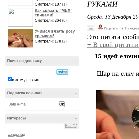
РУКАМИ
Смотрели: 187
(1)
Как связать "МЕХ"
Среда, 18 Декабря 20
спицами!
Смотрели: 264
(6)
Рецепты_и_Рукодел
Учимся вязать розу
Это цитата соо
крючком!
Смотрели: 178
(2)
+
В свой цитатни
15 идей елоч
Поиск по дневнику
-
Шар на елку 
в этом дневнике
Подписка по e-mail
-
Интересы
-
Все (1)
хэндмейд