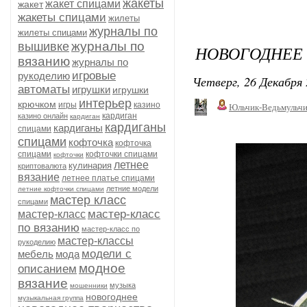
жакеты
жакет спицами
жакет
жакеты спицами
жилеты
журналы по
жилеты спицами
журналы по
вышивке
НОВОГОДНЕЕ
вязанию
журналы по
игровые
рукоделию
Четверг, 26 Декабря 
автоматы
игрушки
игрушки
интерьер
крючком
игры
казино
Юльчик-Ведьмульч
кардиган
казино онлайн
кардиган
кардиганы
кардиганы
спицами
спицами
кофточка
кофточка
спицами
кофточки спицами
кофточки
летнее
кулинария
криптовалюта
вязание
летнее платье спицами
летние модели
летние кофточки спицами
мастер класс
спицами
мастер-класс
мастер-класс
по вязанию
мастер-класс по
мастер-классы
рукоделию
модели с
мебель
мода
модное
описанием
вязание
музыка
мошенники
новогоднее
музыкальная группа