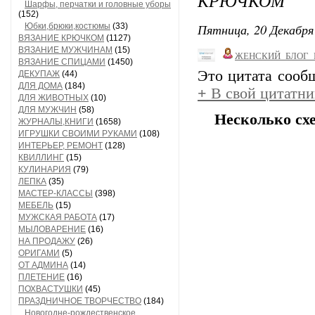
КРЮЧКОМ
Шарфы, перчатки и головные уборы
(152)
Пятница, 20 Декабря 
Юбки,брюки,костюмы
(33)
ВЯЗАНИЕ КРЮЧКОМ
(1127)
ВЯЗАНИЕ МУЖЧИНАМ
(15)
ЖЕНСКИЙ_БЛОГ_
ВЯЗАНИЕ СПИЦАМИ
(1450)
Это цитата соо
ДЕКУПАЖ
(44)
ДЛЯ ДОМА
(184)
+
В свой цитатни
ДЛЯ ЖИВОТНЫХ
(10)
ДЛЯ МУЖЧИН
(58)
Несколько сх
ЖУРНАЛЫ,КНИГИ
(1658)
ИГРУШКИ СВОИМИ РУКАМИ
(108)
ИНТЕРЬЕР, РЕМОНТ
(128)
КВИЛЛИНГ
(15)
КУЛИНАРИЯ
(79)
ЛЕПКА
(35)
МАСТЕР-КЛАССЫ
(398)
МЕБЕЛЬ
(15)
МУЖСКАЯ РАБОТА
(17)
МЫЛОВАРЕНИЕ
(16)
НА ПРОДАЖУ
(26)
ОРИГАМИ
(5)
ОТ АДМИНА
(14)
ПЛЕТЕНИЕ
(16)
ПОХВАСТУШКИ
(45)
ПРАЗДНИЧНОЕ ТВОРЧЕСТВО
(184)
Новогодне-рождественское