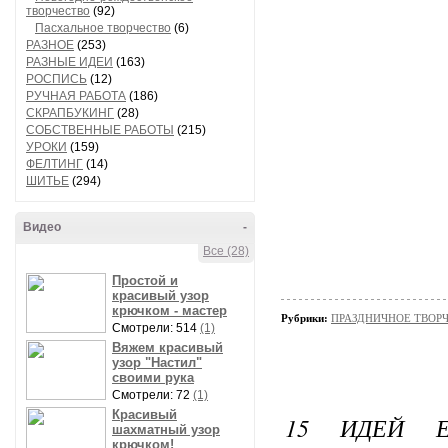
творчество
(92)
Пасхальное творчество
(6)
РАЗНОЕ
(253)
РАЗНЫЕ ИДЕИ
(163)
РОСПИСЬ
(12)
РУЧНАЯ РАБОТА
(186)
СКРАПБУКИНГ
(28)
СОБСТВЕННЫЕ РАБОТЫ
(215)
УРОКИ
(159)
ФЕЛТИНГ
(14)
ШИТЬЕ
(294)
Видео
-
Все (28)
Простой и
красивый узор
крючком - мастер
Рубрики:
ПРАЗДНИЧНОЕ ТВОРЧЕС
Смотрели: 514
(1)
Вяжем красивый
узор "Настил"
своими рука
Смотрели: 72
(1)
Красивый
15 ИДЕЙ 
шахматный узор
крючком!