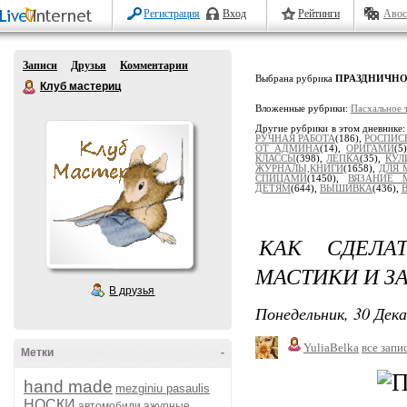
Регистрация
Вход
Рейтинги
Авос
Записи
Друзья
Комментарии
Выбрана рубрика
ПРАЗДНИЧНО
Клуб мастериц
Вложенные рубрики:
Пасхальное 
Другие рубрики в этом дневнике
РУЧНАЯ РАБОТА
(186),
РОСПИС
ОТ АДМИНА
(14),
ОРИГАМИ
(5
КЛАССЫ
(398),
ЛЕПКА
(35),
КУЛ
ЖУРНАЛЫ,КНИГИ
(1658),
ДЛЯ 
СПИЦАМИ
(1450),
ВЯЗАНИЕ 
ДЕТЯМ
(644),
ВЫШИВКА
(436),
КАК СДЕЛА
МАСТИКИ И З
В друзья
Понедельник, 30 Дека
YuliaBelka
все запи
Метки
-
hand made
mezginiu pasaulis
НОСКИ
автомобили
ажурные