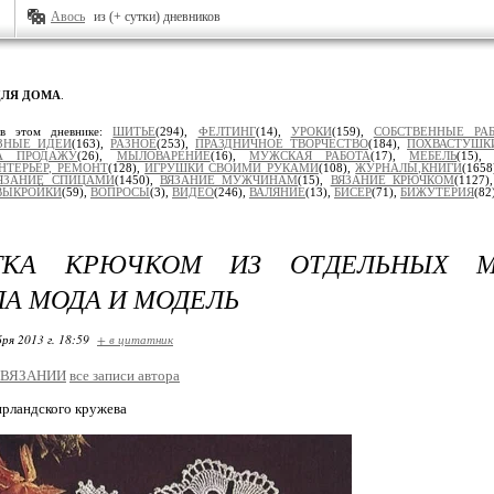
Авось
из (+ сутки) дневников
ДЛЯ ДОМА
.
 в этом дневнике:
ШИТЬЕ
(294),
ФЕЛТИНГ
(14),
УРОКИ
(159),
СОБСТВЕННЫЕ РА
ЗНЫЕ ИДЕИ
(163),
РАЗНОЕ
(253),
ПРАЗДНИЧНОЕ ТВОРЧЕСТВО
(184),
ПОХВАСТУШК
А ПРОДАЖУ
(26),
МЫЛОВАРЕНИЕ
(16),
МУЖСКАЯ РАБОТА
(17),
МЕБЕЛЬ
(15)
НТЕРЬЕР, РЕМОНТ
(128),
ИГРУШКИ СВОИМИ РУКАМИ
(108),
ЖУРНАЛЫ,КНИГИ
(1658
ЯЗАНИЕ СПИЦАМИ
(1450),
ВЯЗАНИЕ МУЖЧИНАМ
(15),
ВЯЗАНИЕ КРЮЧКОМ
(1127)
ВЫКРОЙКИ
(59),
ВОПРОСЫ
(3),
ВИДЕО
(246),
ВАЛЯНИЕ
(13),
БИСЕР
(71),
БИЖУТЕРИЯ
(82
ТКА КРЮЧКОМ ИЗ ОТДЕЛЬНЫХ МО
А МОДА И МОДЕЛЬ
ря 2013 г. 18:59
+ в цитатник
_ВЯЗАНИИ
все записи автора
 ирландского кружева