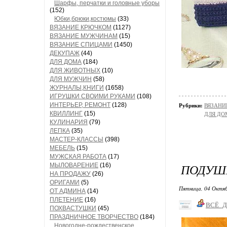
Шарфы, перчатки и головные уборы
(152)
Юбки,брюки,костюмы
(33)
ВЯЗАНИЕ КРЮЧКОМ
(1127)
ВЯЗАНИЕ МУЖЧИНАМ
(15)
ВЯЗАНИЕ СПИЦАМИ
(1450)
ДЕКУПАЖ
(44)
ДЛЯ ДОМА
(184)
ДЛЯ ЖИВОТНЫХ
(10)
ДЛЯ МУЖЧИН
(58)
ЖУРНАЛЫ,КНИГИ
(1658)
ИГРУШКИ СВОИМИ РУКАМИ
(108)
ИНТЕРЬЕР, РЕМОНТ
(128)
Рубрики:
ВЯЗАНИ
КВИЛЛИНГ
(15)
ДЛЯ ДО
КУЛИНАРИЯ
(79)
ЛЕПКА
(35)
МАСТЕР-КЛАССЫ
(398)
МЕБЕЛЬ
(15)
МУЖСКАЯ РАБОТА
(17)
ПОДУШК
МЫЛОВАРЕНИЕ
(16)
НА ПРОДАЖУ
(26)
ОРИГАМИ
(5)
Пятница, 04 Октяб
ОТ АДМИНА
(14)
ПЛЕТЕНИЕ
(16)
ВСЁ_
ПОХВАСТУШКИ
(45)
ПРАЗДНИЧНОЕ ТВОРЧЕСТВО
(184)
Новогодне-рождественское