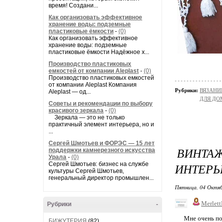
время! Создани...
Как организовать эффективное
хранение воды: подземные
пластиковые ёмкости
-
(0)
Как организовать эффективное
хранение воды: подземные
пластиковые ёмкости Надёжное х...
Производство пластиковых
емкостей от компании Aleplast
-
(0)
Производство пластиковых емкостей
от компании Aleplast Компания
Рубрики:
ВЯЗАНИ
Aleplast — од...
ДЛЯ ДО
Советы и рекомендации по выбору
красивого зеркала
-
(0)
Зеркала — это не только
практичный элемент интерьера, но и
...
Сергей Шмотьев и ФОРЭС — 15 лет
ВИНТАЖ
поддержки камнерезного искусства
Урала
-
(0)
Сергей Шмотьев: бизнес на службе
ИНТЕРЬ
культуры Сергей Шмотьев,
генеральный директор промышлен...
Пятница, 04 Октяб
Merlet
Рубрики
-
Мне очень понра
БИЖУТЕРИЯ
(82)