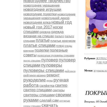
новогоднее творчество
новогоднее украшение
новогодние игрушки
новогодние поделки
новогодние
украшения
новогодний декор
новый год
новогодняя елка
новый год 2017
носки
спицами
одежда
одежда
вязаная на спицах
пальто
пальто
платье
платье крючком
спицами
платье спицами
плед
пледы
полезные
поделки
крючком
советы
полосатые пуловеры спицами
Рубрики:
ЖУРНАЛ
пуловер
пуловер
пончо спицами
ДЛЯ ДО
пуловеры
спицами
пуловеры спицами
Метки:
журналы п
рейтинги
ремонт
рейтинги казино
рукоделие
ручная
руны
работа
свитер
салфетка
свитер спицами
свитеры
ПОКРЫВ
своими
свитеры спицами
руками
сделай сам
сетчатые
Вторник, 08 Октяб
скачать
узоры спицами