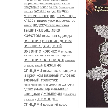
узоры спицами
амигуруми крючком
бижутерия
бисер
бонусы
букмекерская
видео
бусины
видео
контора
мастер-класс
видео мастер-
классы
видео урок
видеомастер-
видеоуроки
класс
выкройка
вышивка
вышивка
крестом
вязаная одежда
вязание
вязание детям
вязание для детей
вязание крючком
вязание
на лето
вязание на лето спицами
вязание на спицах
вязание
вязание
от дропс дизайн
спицами
вязание спицами
и крючком
вязаный пуловер
вязаный трикотаж
детская шапочка
геометрический узор
джемпер
джемпер
детям
джемперы
спицами
джемперы
джемперы
крючком
спицами
домашний декор