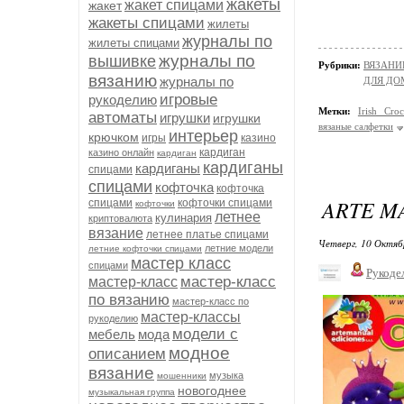
жакеты
жакет спицами
жакет
жакеты спицами
жилеты
журналы по
жилеты спицами
журналы по
вышивке
Рубрики:
ВЯЗАНИ
вязанию
журналы по
ДЛЯ ДО
игровые
рукоделию
Метки:
Irish Croc
автоматы
игрушки
игрушки
вязаные салфетки
интерьер
крючком
игры
казино
кардиган
казино онлайн
кардиган
кардиганы
кардиганы
спицами
спицами
кофточка
кофточка
ARTE M
спицами
кофточки спицами
кофточки
летнее
кулинария
криптовалюта
вязание
летнее платье спицами
Четверг, 10 Октяб
летние модели
летние кофточки спицами
мастер класс
спицами
Рукоде
мастер-класс
мастер-класс
по вязанию
мастер-класс по
мастер-классы
рукоделию
модели с
мебель
мода
модное
описанием
вязание
музыка
мошенники
новогоднее
музыкальная группа