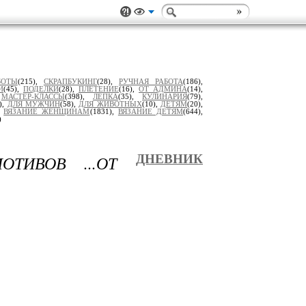
БОТЫ
(215),
СКРАПБУКИНГ
(28),
РУЧНАЯ РАБОТА
(186),
И
(45),
ПОДЕЛКИ
(28),
ПЛЕТЕНИЕ
(16),
ОТ АДМИНА
(14),
,
МАСТЕР-КЛАССЫ
(398),
ЛЕПКА
(35),
КУЛИНАРИЯ
(79),
),
ДЛЯ МУЖЧИН
(58),
ДЛЯ ЖИВОТНЫХ
(10),
ДЕТЯМ
(20),
,
ВЯЗАНИЕ ЖЕНЩИНАМ
(1831),
ВЯЗАНИЕ ДЕТЯМ
(644),
)
ТИВОВ ...ОТ
ДНЕВНИК