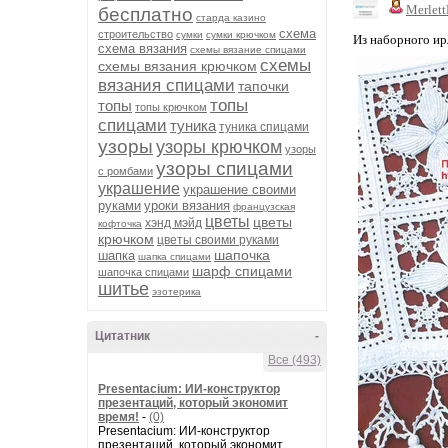
Merlet
бесплатно
старда казино
схема
строительство
сумки
сумки крючком
Из наборного ир
схема вязания
схемы вязание спицами
схемы
схемы вязания крючком
вязания спицами
тапочки
топы
топы
топы крючком
спицами
туника
туника спицами
узоры
узоры крючком
узоры
узоры спицами
с ромбами
украшение
украшение своими
руками
уроки вязания
французская
цветы
цветы
хэнд мэйд
кофточка
крючком
цветы своими руками
шапочка
шапка
шапка спицами
шарф спицами
шапочка спицами
шитье
эзотерика
Цитатник
-
Все (493)
Presentacium: ИИ‑конструктор
презентаций, который экономит
время!
-
(0)
Presentacium: ИИ‑конструктор
презентаций, который экономит