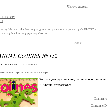
Читать далее...
Е КРЮЧКОМ
МА
het
Merletto irlandese
рукоделие
ирландское кружево
САЛФЕТКА
схема
hand made
ручная работа
ANUAL COJINES № 152
ря 2013 г. 13:41
+ в цитатник
льница-мастерица
все записи автора
Журнал для рукодельниц по шитью подушeчек с
Выкройки прилагаются.
Скачать с
Скачать с D