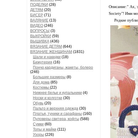
ПОДЕЛКИ
(28)
Описание:" Ах, 
ДЕТЯМ
(20)
Society"! Ими м
БИСЕР
(71)
Редкие публика
ВАЛЯНИЕ
(13)
ВИДЕО
(246)
ВОПРОСЫ
(3)
ВЫКРОЙКИ
(59)
ВЫШИВКА
(436)
ВЯЗАНИЕ ДЕТЯМ
(644)
ВЯЗАНИЕ ЖЕНЩИНАМ
(1831)
Шали и накидки
(18)
Бижутерия
(16)
Пончо,кардиганы, жакеты, болеро
(246)
Большие размеры
(8)
Для дома
(85)
Костюмы
(22)
Нижнее белье и купальники
(4)
Носки и колготки
(30)
Обувь
(20)
Пальто и верхняя одежда
(30)
Платья, туники и сарафаны
(160)
Пуловеры,свитера, кофты
(588)
Сумки
(60)
Топы и майки
(111)
Узоры
(226)