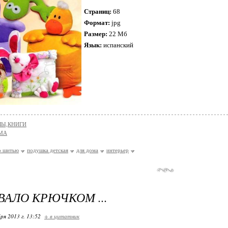
Страниц:
68
Формат:
jpg
Размер:
22 Мб
Язык:
испанский
Ы,КНИГИ
МА
о шитью
подушка детская
для дома
интерьер
АЛО КРЮЧКОМ ...
ря 2013 г. 13:52
+ в цитатник