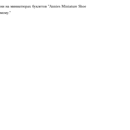
они на миниатюрах буклетов "Annies Miniature Shoe
амому."