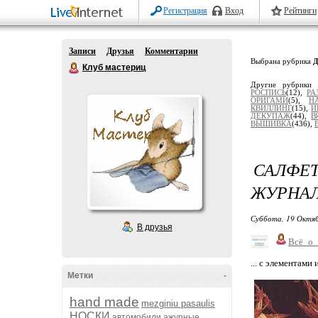
Регистрация
Вход
Рейтинги
Записи
Друзья
Комментарии
Выбрана рубрика
Клуб мастериц
Другие рубрики
РОСПИСЬ
(12),
РА
ОРИГАМИ
(5),
Н
КВИЛЛИНГ
(15),
И
ДЕКУПАЖ
(44),
В
ВЫШИВКА
(436),
САЛФЕ
ЖУРНАЛ
Суббота, 19 Октяб
В друзья
Всё_о
... с элементами
Метки
-
hand made
mezginiu pasaulis
НОСКИ
автомобили
ажурные