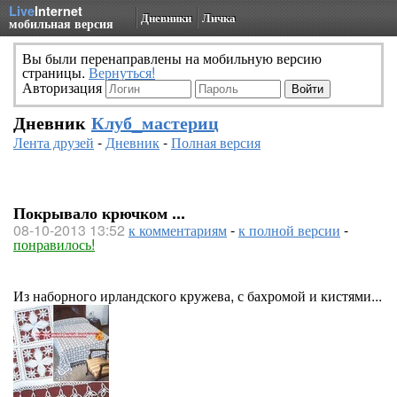
Live
Internet
Дневники
Личка
мобильная версия
Вы были перенаправлены на мобильную версию
страницы.
Вернуться!
Авторизация
Дневник
Клуб_мастериц
Лента друзей
-
Дневник
-
Полная версия
Покрывало крючком ...
08-10-2013 13:52
к комментариям
-
к полной версии
-
понравилось!
Из наборного ирландского кружева, с бахромой и кистями...