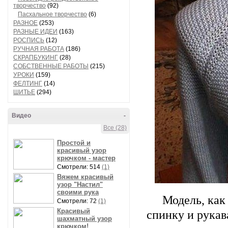
творчество
(92)
Пасхальное творчество
(6)
РАЗНОЕ
(253)
РАЗНЫЕ ИДЕИ
(163)
РОСПИСЬ
(12)
РУЧНАЯ РАБОТА
(186)
СКРАПБУКИНГ
(28)
СОБСТВЕННЫЕ РАБОТЫ
(215)
УРОКИ
(159)
ФЕЛТИНГ
(14)
ШИТЬЕ
(294)
Видео
-
Все (28)
Простой и
красивый узор
крючком - мастер
Смотрели: 514
(1)
Вяжем красивый
узор "Настил"
своими рука
Модель, как
Смотрели: 72
(1)
Красивый
спинку и рукав
шахматный узор
крючком!