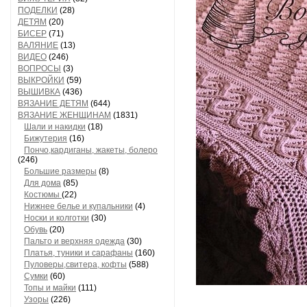
ПОДЕЛКИ
(28)
ДЕТЯМ
(20)
БИСЕР
(71)
ВАЛЯНИЕ
(13)
ВИДЕО
(246)
ВОПРОСЫ
(3)
ВЫКРОЙКИ
(59)
ВЫШИВКА
(436)
ВЯЗАНИЕ ДЕТЯМ
(644)
ВЯЗАНИЕ ЖЕНЩИНАМ
(1831)
Шали и накидки
(18)
Бижутерия
(16)
Пончо,кардиганы, жакеты, болеро
(246)
Большие размеры
(8)
Для дома
(85)
Костюмы
(22)
Нижнее белье и купальники
(4)
Носки и колготки
(30)
Обувь
(20)
Пальто и верхняя одежда
(30)
Платья, туники и сарафаны
(160)
Пуловеры,свитера, кофты
(588)
Сумки
(60)
Топы и майки
(111)
Узоры
(226)