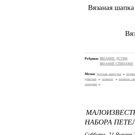
Вязаная шапка 
Вя
Рубрики:
ВЯЗАНИЕ ДЕТЯМ
ВЯЗАНИЕ СПИЦАМИ
Метки:
детская шапочка
норве
девочки
помпон
помпон св
спицами
МАЛОИЗВЕС
НАБОРА ПЕТЕ
Суббота, 21 Января 2