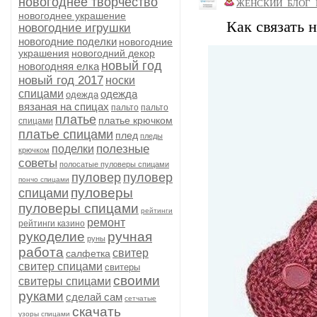
новогоднее творчество
ЖЕНСКИЙ_БЛОГ_
новогоднее украшение
Как связать 
новогодние игрушки
новогодние поделки
новогодние
украшения
новогодний декор
новый год
новогодняя елка
новый год 2017
носки
спицами
одежда
одежда
вязаная на спицах
пальто
пальто
платье
платье крючком
спицами
платье спицами
плед
пледы
полезные
поделки
крючком
советы
полосатые пуловеры спицами
пуловер
пуловер
пончо спицами
пуловеры
спицами
пуловеры спицами
рейтинги
ремонт
рейтинги казино
рукоделие
ручная
руны
работа
свитер
салфетка
свитер спицами
свитеры
своими
свитеры спицами
руками
сделай сам
сетчатые
скачать
узоры спицами