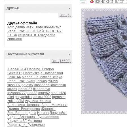
ЖЕНСКИЙ_БЛОГ_
Друзья
-
Все (5)
Друзья оффлайн
Кого давно нет?
Кого добавить?
Pepel_Rozi
ЖЕНСКИЙ_БЛОГ_РУ
Ля_ка
Рецепты_и_Рукоделие
спичка00
Постоянные читатели
-
Все (15690)
Alena40204
Dansing_Dragon
Gekata15
Harkovskaja
Hatshepsoot
Leka_66
Marina_Fa
MatyldaBelaya
Pepel_Rozi
Svaril
Tatwas
cvr355
flash007
gelexxx
kasana55
klavochka
larans
larisa037
liliportnova
lozanna777
luda33
mary62
nina_st26
olfel
polyaninka
tamara2002
tgerasim
zalita
АПМ
Акулина-Килина
Валентина_Козлова
Вера_Мосунова
Галина_Викторовна
Жаннета
Зоя_Виноградова
Ин-яна
Ленусейка
Лидия_Алексеева
Луннаяяяяяя
ЛюдмилаВГ
Мотрена
Рецепты_и_Рукоделие