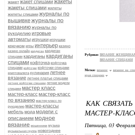
жакеты
жакет спицами
жакет
жакеты спицами
жилеты
журналы по
жилеты спицами
журналы по
вышивке
вязанию
журналы по
игровые
рукоделию
автоматы
игрушки
игрушки
интерьер
крючком
игры
казино
кардиган
казино онлайн
кардиган
Рубрики:
ВЯЗАНИЕ ЖЕНЩИНАМ
кардиганы
кардиганы
спицами
ВЯЗАНИЕ СПИЦАМИ
спицами
кофточка
кофточка
спицами
кофточки спицами
кофточки
Метки:
вязание
вязание на сп
летнее
кулинария
криптовалюта
края спицами
вязание
летнее платье спицами
летние модели
летние кофточки спицами
мастер класс
спицами
мастер-класс
мастер-класс
по вязанию
КАК СВЯЗАТЬ
мастер-класс по
мастер-классы
рукоделию
МАСТЕР-КЛАС
модели с
мебель
мода
модное
описанием
Пятница, 03 Февраля
вязание
музыка
мошенники
новогоднее
музыкальная группа