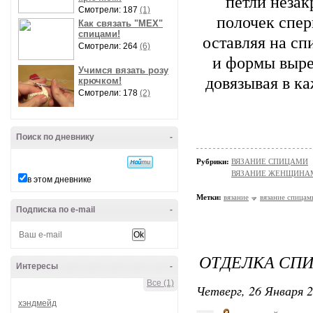
петли незак
Смотрели: 187
(1)
полочек спер
Как связать "МЕХ"
спицами!
оставляя на сп
Смотрели: 264
(6)
и формы вырез
Учимся вязать розу
довязывая в ка
крючком!
Смотрели: 178
(2)
Поиск по дневнику
-
Рубрики:
ВЯЗАНИЕ СПИЦАМИ
ВЯЗАНИЕ ЖЕНЩИНА
в этом дневнике
Метки:
вязание
вязание спицам
Подписка по e-mail
-
ОТДЕЛКА СП
Интересы
-
Все (1)
Четверг, 26 Января 2
хэндмейд