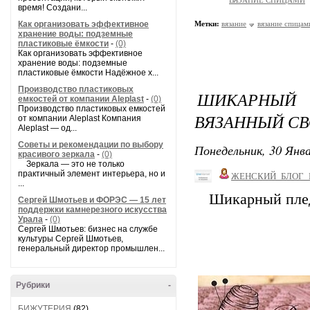
ВЯЗАНИЕ СПИЦАМИ
время! Создани...
Как организовать эффективное
Метки:
вязание
вязание спицам
хранение воды: подземные
пластиковые ёмкости
-
(0)
Как организовать эффективное
хранение воды: подземные
пластиковые ёмкости Надёжное х...
Производство пластиковых
ШИКАРНЫЙ 
емкостей от компании Aleplast
-
(0)
Производство пластиковых емкостей
ВЯЗАННЫЙ СВ
от компании Aleplast Компания
Aleplast — од...
Советы и рекомендации по выбору
Понедельник, 30 Янва
красивого зеркала
-
(0)
Зеркала — это не только
практичный элемент интерьера, но и
ЖЕНСКИЙ_БЛОГ_
...
Шикарный плед
Сергей Шмотьев и ФОРЭС — 15 лет
поддержки камнерезного искусства
Урала
-
(0)
Сергей Шмотьев: бизнес на службе
культуры Сергей Шмотьев,
генеральный директор промышлен...
Рубрики
-
БИЖУТЕРИЯ
(82)