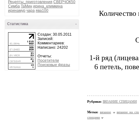
Рецепты_приготовления
СВЕРЧОК50
Симба
ТаМин
ирина_климкина
иринамур
чара
ява100
Количество 
Статистика
-
Создан: 30.05.2011
С
Записей:
Комментариев:
Написано: 24202
1-й ряд (лицева
Отчеты:
Посетители
6 петель, пове
Поисковые фразы
Рубрики:
ВЯЗАНИЕ СПИЦАМИ
Метки:
вязание
вязание на сп
спицами