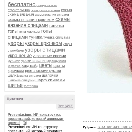
бесплатно
старда казино
схема
строительство
сумки
сумки крючком
схема вязания
схемы вязание спицами
схемы
схемы вязания крючком
вязания спицами
тапочки
топы
топы
топы крючком
спицами
туника
туника спицами
узоры
узоры крючком
узоры
узоры спицами
с ромбами
украшение
украшение своими
руками
уроки вязания
французская
цветы
цветы
хэнд мэйд
кофточка
крючком
цветы своими руками
шапочка
шапка
шапка спицами
шарф спицами
шапочка спицами
шитье
эзотерика
Цитатник
-
Все (493)
Presentacium: ИИ‑конструктор
презентаций, который экономит
время!
-
(0)
Presentacium: ИИ‑конструктор
Рубрики:
ВЯЗАНИЕ ЖЕНЩИНАМ/Н
презентаций, который экономит