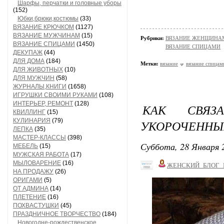
Шарфы, перчатки и головные уборы
(152)
Юбки,брюки,костюмы
(33)
ВЯЗАНИЕ КРЮЧКОМ
(1127)
ВЯЗАНИЕ МУЖЧИНАМ
(15)
Рубрики:
ВЯЗАНИЕ ЖЕНЩИНАМ/
ВЯЗАНИЕ СПИЦАМИ
(1450)
ВЯЗАНИЕ СПИЦАМИ
ДЕКУПАЖ
(44)
ДЛЯ ДОМА
(184)
Метки:
вязание
вязание спицам
ДЛЯ ЖИВОТНЫХ
(10)
ДЛЯ МУЖЧИН
(58)
ЖУРНАЛЫ,КНИГИ
(1658)
ИГРУШКИ СВОИМИ РУКАМИ
(108)
ИНТЕРЬЕР, РЕМОНТ
(128)
КАК СВЯЗ
КВИЛЛИНГ
(15)
КУЛИНАРИЯ
(79)
УКОРОЧЕННЫ
ЛЕПКА
(35)
МАСТЕР-КЛАССЫ
(398)
Суббота, 28 Января 2
МЕБЕЛЬ
(15)
МУЖСКАЯ РАБОТА
(17)
МЫЛОВАРЕНИЕ
(16)
ЖЕНСКИЙ_БЛОГ_
НА ПРОДАЖУ
(26)
ОРИГАМИ
(5)
ОТ АДМИНА
(14)
ПЛЕТЕНИЕ
(16)
ПОХВАСТУШКИ
(45)
ПРАЗДНИЧНОЕ ТВОРЧЕСТВО
(184)
Новогодне-рождественское