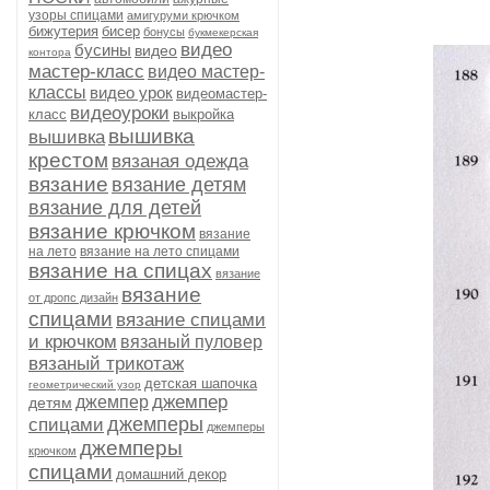
узоры спицами
амигуруми крючком
бижутерия
бисер
бонусы
букмекерская
видео
бусины
видео
контора
мастер-класс
видео мастер-
классы
видео урок
видеомастер-
видеоуроки
класс
выкройка
вышивка
вышивка
крестом
вязаная одежда
вязание
вязание детям
вязание для детей
вязание крючком
вязание
на лето
вязание на лето спицами
вязание на спицах
вязание
вязание
от дропс дизайн
спицами
вязание спицами
и крючком
вязаный пуловер
вязаный трикотаж
детская шапочка
геометрический узор
джемпер
джемпер
детям
джемперы
спицами
джемперы
джемперы
крючком
спицами
домашний декор