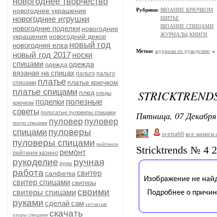
новогоднее творчество
новогоднее украшение
Рубрики:
ВЯЗАНИЕ КРЮЧКОМ
новогодние игрушки
ШИТЬЕ
ВЯЗАНИЕ СПИЦАМИ
новогодние поделки
новогодние
ЖУРНАЛЫ,КНИГИ
украшения
новогодний декор
новый год
новогодняя елка
Метки:
журналы по рукоделию
новый год 2017
носки
спицами
одежда
одежда
вязаная на спицах
пальто
пальто
платье
платье крючком
спицами
платье спицами
STRICKTRENDS
плед
пледы
полезные
поделки
крючком
советы
полосатые пуловеры спицами
Пятница, 07 Декабря 
пуловер
пуловер
пончо спицами
пуловеры
спицами
svetta60
все записи 
пуловеры спицами
рейтинги
Stricktrends № 4 
ремонт
рейтинги казино
рукоделие
ручная
руны
работа
свитер
салфетка
свитер спицами
свитеры
своими
свитеры спицами
руками
сделай сам
сетчатые
скачать
узоры спицами