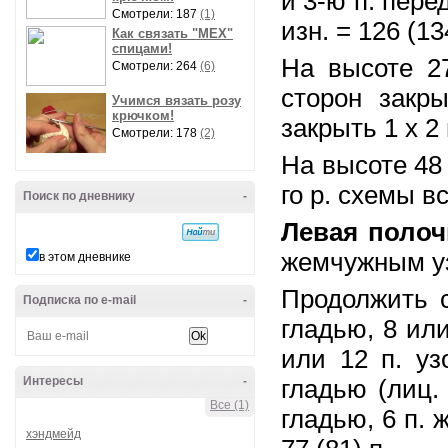
и 3-ю п. пере
Смотрели: 187
(1)
изн. = 126 (13
Как связать "МЕХ"
спицами!
На высоте 2
Смотрели: 264
(6)
сторон закр
Учимся вязать розу
крючком!
закрыть 1 х 2 п
Смотрели: 178
(2)
На высоте 48 
го р. схемы в
Поиск по дневнику
-
Левая полоч
жемчужным у
в этом дневнике
Продолжить сл
Подписка по e-mail
-
гладью, 8 или
или 12 п. уз
Интересы
-
гладью (лиц. р
Все (1)
гладью, 6 п. 
хэндмейд