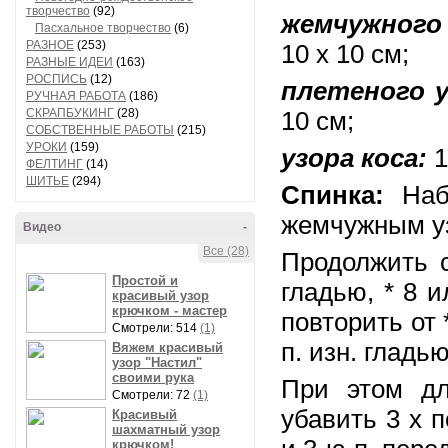
творчество
(92)
жемчужного 
Пасхальное творчество
(6)
РАЗНОЕ
(253)
10 х 10 см;
РАЗНЫЕ ИДЕИ
(163)
РОСПИСЬ
(12)
плетеного у
РУЧНАЯ РАБОТА
(186)
СКРАПБУКИНГ
(28)
10 см;
СОБСТВЕННЫЕ РАБОТЫ
(215)
УРОКИ
(159)
узора коса:
1
ФЕЛТИНГ
(14)
ШИТЬЕ
(294)
Спинка:
Набр
жемчужным у
Видео
-
Все (28)
Продолжить сл
Простой и
гладью, * 8 и
красивый узор
крючком - мастер
повторить от *
Смотрели: 514
(1)
п. изн. гладью
Вяжем красивый
узор "Настил"
своими рука
При этом дл
Смотрели: 72
(1)
убавить 3 х п
Красивый
шахматный узор
крючком!