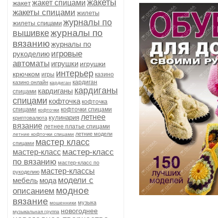
жакеты
жакет спицами
жакет
жакеты спицами
жилеты
журналы по
жилеты спицами
журналы по
вышивке
вязанию
журналы по
игровые
рукоделию
автоматы
игрушки
игрушки
интерьер
крючком
игры
казино
кардиган
казино онлайн
кардиган
кардиганы
кардиганы
спицами
спицами
кофточка
кофточка
спицами
кофточки спицами
кофточки
летнее
кулинария
криптовалюта
вязание
летнее платье спицами
летние модели
летние кофточки спицами
мастер класс
спицами
мастер-класс
мастер-класс
по вязанию
мастер-класс по
мастер-классы
рукоделию
модели с
мебель
мода
модное
описанием
вязание
музыка
мошенники
новогоднее
музыкальная группа