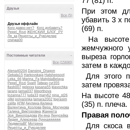
77 (81) п.
Друзья
-
При этом дл
Все (5)
убавить 3 х п
Друзья оффлайн
(69) п.
Кого давно нет?
Кого добавить?
Pepel_Rozi
ЖЕНСКИЙ_БЛОГ_РУ
Ля_ка
Рецепты_и_Рукоделие
На высоте
спичка00
жемчужного 
выреза горло
Постоянные читатели
-
Все (15690)
затем в каждо
Alena40204
Dansing_Dragon
Для этого п
Gekata15
Harkovskaja
Hatshepsoot
Leka_66
Marina_Fa
MatyldaBelaya
затем провязат
Pepel_Rozi
Svaril
Tatwas
cvr355
flash007
gelexxx
kasana55
klavochka
larans
larisa037
liliportnova
На высоте 48
lozanna777
luda33
mary62
nina_st26
olfel
polyaninka
tamara2002
tgerasim
(35) п. плеча.
zalita
АПМ
Акулина-Килина
Валентина_Козлова
Вера_Мосунова
Галина_Викторовна
Жаннета
Правая поло
Зоя_Виноградова
Ин-яна
Ленусейка
Лидия_Алексеева
Луннаяяяяяя
ЛюдмилаВГ
Мотрена
Для скоса 
Рецепты_и_Рукоделие