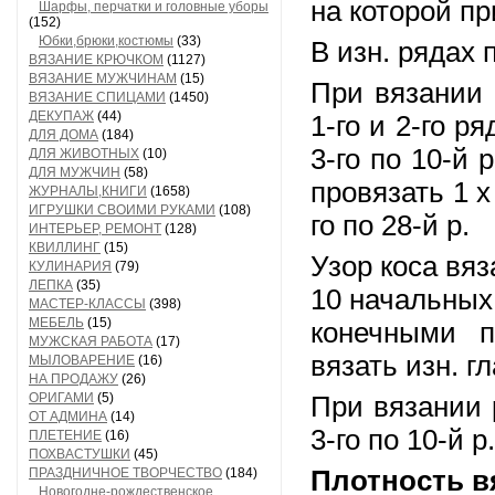
на которой пр
Шарфы, перчатки и головные уборы
(152)
Юбки,брюки,костюмы
(33)
В изн. рядах 
ВЯЗАНИЕ КРЮЧКОМ
(1127)
ВЯЗАНИЕ МУЖЧИНАМ
(15)
При вязании 
ВЯЗАНИЕ СПИЦАМИ
(1450)
ДЕКУПАЖ
(44)
1-го и 2-го р
ДЛЯ ДОМА
(184)
3-го по 10-й 
ДЛЯ ЖИВОТНЫХ
(10)
ДЛЯ МУЖЧИН
(58)
провязать 1 х 
ЖУРНАЛЫ,КНИГИ
(1658)
ИГРУШКИ СВОИМИ РУКАМИ
(108)
го по 28-й р.
ИНТЕРЬЕР, РЕМОНТ
(128)
КВИЛЛИНГ
(15)
Узор коса вяз
КУЛИНАРИЯ
(79)
ЛЕПКА
(35)
10 начальных 
МАСТЕР-КЛАССЫ
(398)
МЕБЕЛЬ
(15)
конечными п
МУЖСКАЯ РАБОТА
(17)
вязать изн. г
МЫЛОВАРЕНИЕ
(16)
НА ПРОДАЖУ
(26)
ОРИГАМИ
(5)
При вязании р
ОТ АДМИНА
(14)
3-го по 10-й р.
ПЛЕТЕНИЕ
(16)
ПОХВАСТУШКИ
(45)
ПРАЗДНИЧНОЕ ТВОРЧЕСТВО
(184)
Плотность в
Новогодне-рождественское