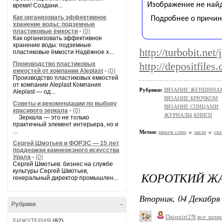
время! Создани...
Как организовать эффективное
хранение воды: подземные
пластиковые ёмкости
-
(0)
Как организовать эффективное
хранение воды: подземные
http://turbobit.ne
пластиковые ёмкости Надёжное х...
Производство пластиковых
http://depositfiles
емкостей от компании Aleplast
-
(0)
Производство пластиковых емкостей
от компании Aleplast Компания
Рубрики:
ВЯЗАНИЕ ЖЕНЩИНАМ/По
Aleplast — од...
ВЯЗАНИЕ КРЮЧКОМ
Советы и рекомендации по выбору
ВЯЗАНИЕ СПИЦАМИ
красивого зеркала
-
(0)
ЖУРНАЛЫ,КНИГИ
Зеркала — это не только
практичный элемент интерьера, но и
...
Метки:
вяжем сами
шали
ска
Сергей Шмотьев и ФОРЭС — 15 лет
поддержки камнерезного искусства
Урала
-
(0)
Сергей Шмотьев: бизнес на службе
культуры Сергей Шмотьев,
КОРОТКИЙ Ж
генеральный директор промышлен...
Вторник, 04 Декабря 
Рубрики
-
Daiquiri2N
все запи
БИЖУТЕРИЯ
(82)