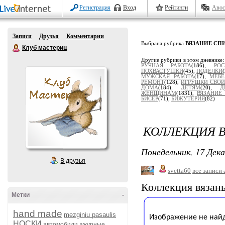
Регистрация
Вход
Рейтинги
Авос
Записи
Друзья
Комментарии
Выбрана рубрика
ВЯЗАНИЕ СП
Клуб мастериц
Другие рубрики в этом дневнике
РУЧНАЯ РАБОТА
(186),
РОС
ПОХВАСТУШКИ
(45),
ПОДЕЛКИ
МУЖСКАЯ РАБОТА
(17),
МЕБЕ
РЕМОНТ
(128),
ИГРУШКИ СВО
ДОМА
(184),
ДЕТЯМ
(20),
Д
ЖЕНЩИНАМ
(1831),
ВЯЗАНИЕ
БИСЕР
(71),
БИЖУТЕРИЯ
(82)
КОЛЛЕКЦИЯ В
Понедельник, 17 Дека
В друзья
svetta60
все записи 
Коллекция вязан
Метки
-
hand made
mezginiu pasaulis
НОСКИ
автомобили
ажурные