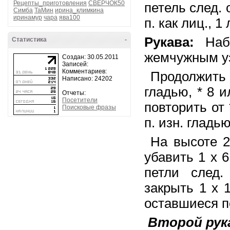
Рецепты_приготовления
СВЕРЧОК50
петель след. 
Симба
ТаМин
ирина_климкина
иринамур
чара
ява100
п. как лиц., 1
Рукава:
Набр
Статистика
-
жемчужным у
Создан: 30.05.2011
Записей:
Комментариев:
Продолжить с
Написано: 24202
гладью, * 8 и
Отчеты:
Посетители
повторить от 
Поисковые фразы
п. изн. гладью
На высоте 2
убавить 1 х 6
петли след.
закрыть 1 х 1
оставшиеся п
Второй рук