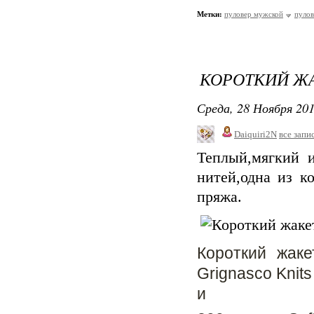
Метки:
пуловер мужской
пулов
КОРОТКИЙ Ж
Среда, 28 Ноября 201
Daiquiri2N
все запи
Теплый,мягкий 
нитей,одна из к
пряжа.
Короткий жак
Grignasco Knit
и