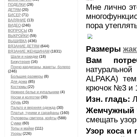
ПОДЕЛКИ
(28)
Мне лично эт
ДЕТЯМ
(20)
многофункцио
БИСЕР
(71)
ВАЛЯНИЕ
(13)
пора утеплят
ВИДЕО
(246)
ВОПРОСЫ
(3)
ВЫКРОЙКИ
(59)
ВЫШИВКА
(436)
ВЯЗАНИЕ ДЕТЯМ
(644)
Размеры
жак
ВЯЗАНИЕ ЖЕНЩИНАМ
(1831)
Шали и накидки
(18)
Вам потреб
Бижутерия
(16)
Пончо,кардиганы, жакеты, болеро
натуральной
(246)
Большие размеры
(8)
ALPAKA) тем
Для дома
(85)
крючок №3 и 
Костюмы
(22)
Нижнее белье и купальники
(4)
Изн. гладь:
Ли
Носки и колготки
(30)
Обувь
(20)
Пальто и верхняя одежда
(30)
Жемчужный 
Платья, туники и сарафаны
(160)
смещать узор
Пуловеры,свитера, кофты
(588)
Сумки
(60)
Топы и майки
(111)
Узор коса и 
Узоры
(226)