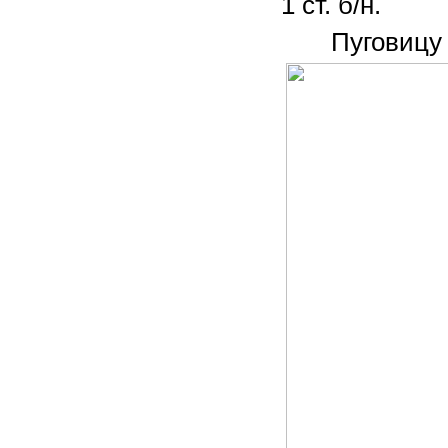
1 ст. б/н.
Пугови