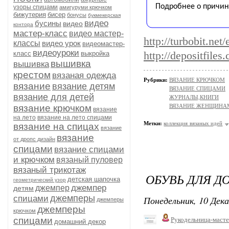
узоры спицами
амигуруми крючком
бижутерия
бисер
бонусы
букмекерская
видео
бусины
видео
контора
мастер-класс
видео мастер-
http://turbobit.n
классы
видео урок
видеомастер-
видеоуроки
класс
выкройка
http://depositfiles
вышивка
вышивка
крестом
вязаная одежда
Рубрики:
ВЯЗАНИЕ КРЮЧКОМ
вязание
вязание детям
ВЯЗАНИЕ СПИЦАМИ
вязание для детей
ЖУРНАЛЫ,КНИГИ
вязание крючком
ВЯЗАНИЕ ЖЕНЩИНА
вязание
на лето
вязание на лето спицами
Метки:
коллекция вязаных идей
вязание на спицах
вязание
вязание
от дропс дизайн
спицами
вязание спицами
и крючком
вязаный пуловер
вязаный трикотаж
ОБУВЬ ДЛЯ Д
детская шапочка
геометрический узор
джемпер
джемпер
детям
джемперы
спицами
Понедельник, 10 Дека
джемперы
джемперы
крючком
спицами
Рукодельница-маст
домашний декор