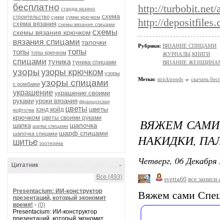
бесплатно
http://turbobit.ne
старда казино
схема
строительство
сумки
сумки крючком
http://depositfile
схема вязания
схемы вязание спицами
схемы
схемы вязания крючком
вязания спицами
тапочки
Рубрики:
ВЯЗАНИЕ СПИЦАМИ
топы
топы
топы крючком
ЖУРНАЛЫ,КНИГИ
спицами
туника
туника спицами
ВЯЗАНИЕ ЖЕНЩИНА
узоры
узоры крючком
узоры
Метки:
stricktrends
скачать бес
узоры спицами
с ромбами
украшение
украшение своими
руками
уроки вязания
французская
цветы
цветы
хэнд мэйд
кофточка
крючком
цветы своими руками
ВЯЖЕМ САМИ 
шапочка
шапка
шапка спицами
шарф спицами
шапочка спицами
НАКИДКИ, ПА
шитье
эзотерика
Четверг, 06 Декабря 
Цитатник
-
Все (493)
svetta60
все записи 
Presentacium: ИИ‑конструктор
Вяжем сами Спец
презентаций, который экономит
время!
-
(0)
Presentacium: ИИ‑конструктор
презентаций, который экономит