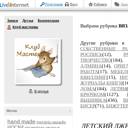
Регистрация
Вход
Рейтинги
Авос
Записи
Друзья
Комментарии
Выбрана рубрика
ВЯ
Клуб мастериц
Другие рубрики в
СОБСТВЕННЫЕ РА
РОСПИСЬ
(12),
Р
ТВОРЧЕСТВО
(184)
АДМИНА
(14),
ОРИГ
РАБОТА
(17),
МЕБЕЛ
КВИЛЛИНГ
(15),
ИН
ЖУРНАЛЫ,КНИГИ
(
ДОМА
(184),
ДЕТЯМ
В друзья
КРЮЧКОМ
(1127),
ВЫШИВКА
(436),
В
БИСЕР
(71),
БИЖУТЕ
Метки
-
hand made
mezginiu pasaulis
ДЕТСКИЙ ДЖ
НОСКИ
автомобили
ажурные