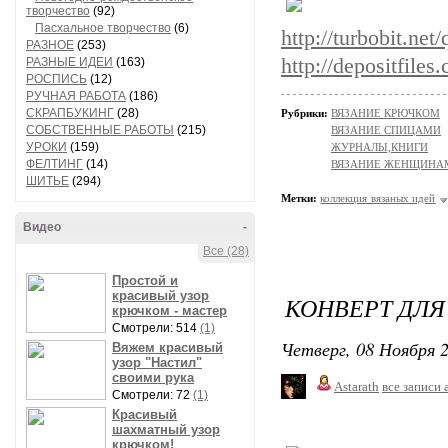
творчество
(92)
Пасхальное творчество
(6)
http://turbobit.ne
РАЗНОЕ
(253)
http://depositfiles
РАЗНЫЕ ИДЕИ
(163)
РОСПИСЬ
(12)
РУЧНАЯ РАБОТА
(186)
СКРАПБУКИНГ
(28)
Рубрики:
ВЯЗАНИЕ КРЮЧКОМ
СОБСТВЕННЫЕ РАБОТЫ
(215)
ВЯЗАНИЕ СПИЦАМИ
УРОКИ
(159)
ЖУРНАЛЫ,КНИГИ
ФЕЛТИНГ
(14)
ВЯЗАНИЕ ЖЕНЩИНА
ШИТЬЕ
(294)
Метки:
коллекция вязаных идей
Видео
-
Все (28)
Простой и
красивый узор
КОНВЕРТ ДЛЯ
крючком - мастер
Смотрели: 514
(1)
Четверг, 08 Ноября 2
Вяжем красивый
узор "Настил"
своими рука
Astarath
все записи 
Смотрели: 72
(1)
Красивый
шахматный узор
крючком!