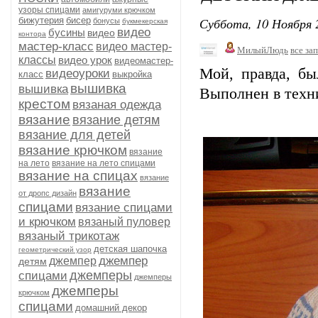
узоры спицами
амигуруми крючком
Суббота, 10 Ноября 
бижутерия
бисер
бонусы
букмекерская
видео
бусины
видео
контора
мастер-класс
видео мастер-
МилыйЛюдь
все за
классы
видео урок
видеомастер-
Мой, правда, бы
видеоуроки
класс
выкройка
вышивка
вышивка
Выполнен в техни
крестом
вязаная одежда
вязание
вязание детям
вязание для детей
вязание крючком
вязание
на лето
вязание на лето спицами
вязание на спицах
вязание
вязание
от дропс дизайн
спицами
вязание спицами
и крючком
вязаный пуловер
вязаный трикотаж
детская шапочка
геометрический узор
джемпер
джемпер
детям
джемперы
спицами
джемперы
джемперы
крючком
спицами
домашний декор