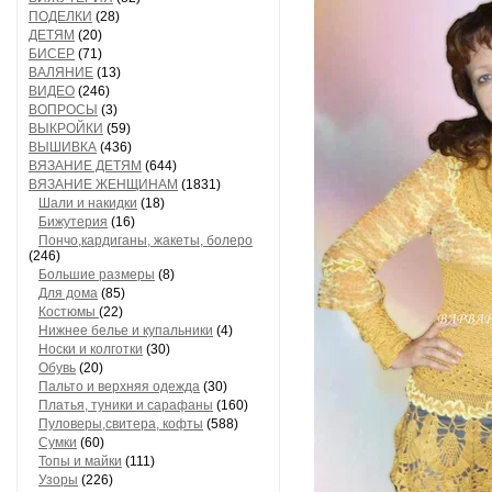
ПОДЕЛКИ
(28)
ДЕТЯМ
(20)
БИСЕР
(71)
ВАЛЯНИЕ
(13)
ВИДЕО
(246)
ВОПРОСЫ
(3)
ВЫКРОЙКИ
(59)
ВЫШИВКА
(436)
ВЯЗАНИЕ ДЕТЯМ
(644)
ВЯЗАНИЕ ЖЕНЩИНАМ
(1831)
Шали и накидки
(18)
Бижутерия
(16)
Пончо,кардиганы, жакеты, болеро
(246)
Большие размеры
(8)
Для дома
(85)
Костюмы
(22)
Нижнее белье и купальники
(4)
Носки и колготки
(30)
Обувь
(20)
Пальто и верхняя одежда
(30)
Платья, туники и сарафаны
(160)
Пуловеры,свитера, кофты
(588)
Сумки
(60)
Топы и майки
(111)
Узоры
(226)