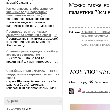
время! Создани...
Можно также нос
Как организовать эффективное
палантина 70см н
хранение воды: подземные
пластиковые ёмкости
-
(0)
Как организовать эффективное
хранение воды: подземные
пластиковые ёмкости Надёжное х...
Производство пластиковых
Рубрики:
ВЯЗАНИЕ ЖЕНЩИНАМ/Ш
емкостей от компании Aleplast
-
(0)
ВЯЗАНИЕ КРЮЧКОМ
Производство пластиковых емкостей
ВЯЗАНИЕ СПИЦАМИ
от компании Aleplast Компания
СОБСТВЕННЫЕ РАБО
Aleplast — од...
Советы и рекомендации по выбору
красивого зеркала
-
(0)
Зеркала — это не только
практичный элемент интерьера, но и
...
МОЕ ТВОРЧЕС
Сергей Шмотьев и ФОРЭС — 15 лет
поддержки камнерезного искусства
Урала
-
(0)
Пятница, 09 Ноября 
Сергей Шмотьев: бизнес на службе
культуры Сергей Шмотьев,
генеральный директор промышлен...
варвара_хорошева
Рубрики
-
БИЖУТЕРИЯ
(82)