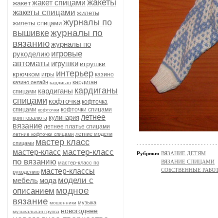
жакеты
жакет спицами
жакет
жакеты спицами
жилеты
журналы по
жилеты спицами
журналы по
вышивке
вязанию
журналы по
игровые
рукоделию
автоматы
игрушки
игрушки
интерьер
крючком
игры
казино
кардиган
казино онлайн
кардиган
кардиганы
кардиганы
спицами
спицами
кофточка
кофточка
спицами
кофточки спицами
кофточки
летнее
кулинария
криптовалюта
вязание
летнее платье спицами
летние модели
летние кофточки спицами
мастер класс
спицами
мастер-класс
мастер-класс
Рубрики:
ВЯЗАНИЕ ДЕТЯМ
по вязанию
ВЯЗАНИЕ СПИЦАМИ
мастер-класс по
мастер-классы
СОБСТВЕННЫЕ РАБО
рукоделию
модели с
мебель
мода
модное
описанием
вязание
музыка
мошенники
новогоднее
музыкальная группа