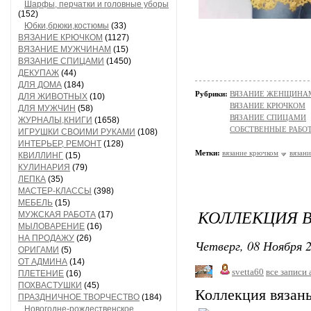
Шарфы, перчатки и головные уборы
(152)
Юбки,брюки,костюмы
(33)
ВЯЗАНИЕ КРЮЧКОМ
(1127)
ВЯЗАНИЕ МУЖЧИНАМ
(15)
ВЯЗАНИЕ СПИЦАМИ
(1450)
ДЕКУПАЖ
(44)
ДЛЯ ДОМА
(184)
Рубрики:
ВЯЗАНИЕ ЖЕНЩИНАМ/Пл
ДЛЯ ЖИВОТНЫХ
(10)
ВЯЗАНИЕ КРЮЧКОМ
ДЛЯ МУЖЧИН
(58)
ВЯЗАНИЕ СПИЦАМИ
ЖУРНАЛЫ,КНИГИ
(1658)
СОБСТВЕННЫЕ РАБО
ИГРУШКИ СВОИМИ РУКАМИ
(108)
ИНТЕРЬЕР, РЕМОНТ
(128)
Метки:
вязание крючком
вязан
КВИЛЛИНГ
(15)
КУЛИНАРИЯ
(79)
ЛЕПКА
(35)
МАСТЕР-КЛАССЫ
(398)
МЕБЕЛЬ
(15)
КОЛЛЕКЦИЯ В
МУЖСКАЯ РАБОТА
(17)
МЫЛОВАРЕНИЕ
(16)
НА ПРОДАЖУ
(26)
Четверг, 08 Ноября 2
ОРИГАМИ
(5)
ОТ АДМИНА
(14)
svetta60
все записи 
ПЛЕТЕНИЕ
(16)
ПОХВАСТУШКИ
(45)
Коллекция вязан
ПРАЗДНИЧНОЕ ТВОРЧЕСТВО
(184)
Новогодне-рождественское