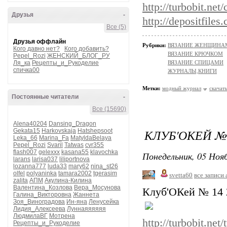
http://turbobit.ne
Друзья
-
http://depositfiles
Все (5)
Друзья оффлайн
Рубрики:
ВЯЗАНИЕ ЖЕНЩИНАМ/Ш
Кого давно нет?
Кого добавить?
ВЯЗАНИЕ КРЮЧКОМ
Pepel_Rozi
ЖЕНСКИЙ_БЛОГ_РУ
Ля_ка
Рецепты_и_Рукоделие
ВЯЗАНИЕ СПИЦАМИ
спичка00
ЖУРНАЛЫ,КНИГИ
Метки:
модный журнал
скачат
Постоянные читатели
-
Все (15690)
Alena40204
Dansing_Dragon
КЛУБ'ОКЕЙ № 
Gekata15
Harkovskaja
Hatshepsoot
Leka_66
Marina_Fa
MatyldaBelaya
Pepel_Rozi
Svaril
Tatwas
cvr355
flash007
gelexxx
kasana55
klavochka
Понедельник, 05 Нояб
larans
larisa037
liliportnova
lozanna777
luda33
mary62
nina_st26
olfel
polyaninka
tamara2002
tgerasim
svetta60
все записи 
zalita
АПМ
Акулина-Килина
Валентина_Козлова
Вера_Мосунова
Клуб'ОКей № 14 
Галина_Викторовна
Жаннета
Зоя_Виноградова
Ин-яна
Ленусейка
Лидия_Алексеева
Луннаяяяяяя
ЛюдмилаВГ
Мотрена
http://turbobit.ne
Рецепты_и_Рукоделие