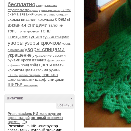
бесплатно
старда казино
схема
строительство
сумки
сумки крючком
схема вязания
схемы вязание спицами
схемы
схемы вязания крючком
вязания спицами
тапочки
топы
топы
топы крючком
спицами
туника
туника спицами
узоры
узоры крючком
узоры
узоры спицами
с ромбами
украшение
украшение своими
руками
уроки вязания
французская
цветы
цветы
хэнд мэйд
кофточка
крючком
цветы своими руками
шапочка
шапка
шапка спицами
шарф спицами
шапочка спицами
шитье
эзотерика
Цитатник
-
Все (493)
Presentacium: ИИ‑конструктор
презентаций, который экономит
время!
-
(0)
Presentacium: ИИ‑конструктор
презентаций, который экономит