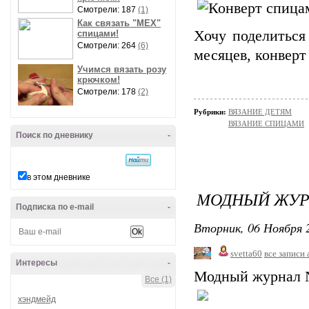
Смотрели: 187
(1)
Как связать "МЕХ"
Хочу поделиться
спицами!
Смотрели: 264
(6)
месяцев, конверт
Учимся вязать розу
крючком!
Смотрели: 178
(2)
Рубрики:
ВЯЗАНИЕ ДЕТЯМ
ВЯЗАНИЕ СПИЦАМИ
Поиск по дневнику
-
в этом дневнике
МОДНЫЙ ЖУРН
Подписка по e-mail
-
Вторник, 06 Ноября 2
svetta60
все записи 
Интересы
-
Модный журнал №
Все (1)
хэндмейд