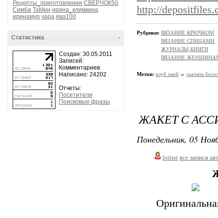
Рецепты_приготовления
СВЕРЧОК50
http://depositfile
Симба
ТаМин
ирина_климкина
иринамур
чара
ява100
Рубрики:
ВЯЗАНИЕ КРЮЧКОМ
Статистика
-
ВЯЗАНИЕ СПИЦАМИ
ЖУРНАЛЫ,КНИГИ
Создан: 30.05.2011
ВЯЗАНИЕ ЖЕНЩИНА
Записей:
Комментариев:
Написано: 24202
Метки:
клуб окей
скачать бесп
Отчеты:
Посетители
Поисковые фразы
ЖАКЕТ С АС
Понедельник, 05 Нояб
lorine
все записи ав
Ж
Оригинальная