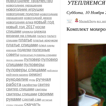
новогоднее творчество
УТЕПЛЯЕМСЯ 
новогоднее украшение
новогодние игрушки
Суббота, 10 Ноября 
новогодние поделки
новогодние
украшения
новогодний декор
МилыйЛюдь
все за
новый год
новогодняя елка
новый год 2017
носки
Комплект мохеро
спицами
одежда
одежда
вязаная на спицах
пальто
пальто
платье
платье крючком
спицами
платье спицами
плед
пледы
полезные
поделки
крючком
советы
полосатые пуловеры спицами
пуловер
пуловер
пончо спицами
пуловеры
спицами
пуловеры спицами
рейтинги
ремонт
рейтинги казино
рукоделие
ручная
руны
работа
свитер
салфетка
свитер спицами
свитеры
своими
свитеры спицами
руками
сделай сам
сетчатые
скачать
узоры спицами