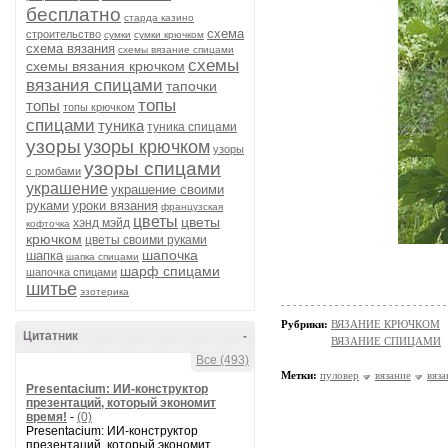
бесплатно
старда казино
схема
строительство
сумки
сумки крючком
схема вязания
схемы вязание спицами
схемы
схемы вязания крючком
вязания спицами
тапочки
топы
топы
топы крючком
спицами
туника
туника спицами
узоры
узоры крючком
узоры
узоры спицами
с ромбами
украшение
украшение своими
руками
уроки вязания
французская
цветы
цветы
хэнд мэйд
кофточка
крючком
цветы своими руками
шапочка
шапка
шапка спицами
шарф спицами
шапочка спицами
шитье
эзотерика
Рубрики:
ВЯЗАНИЕ КРЮЧКОМ
Цитатник
-
ВЯЗАНИЕ СПИЦАМИ
Все (493)
Метки:
пуловер
вязание
вяз
Presentacium: ИИ‑конструктор
презентаций, который экономит
время!
-
(0)
Presentacium: ИИ‑конструктор
презентаций, который экономит