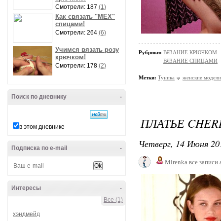
Смотрели: 187
(1)
Как связать "МЕХ"
спицами!
Смотрели: 264
(6)
Учимся вязать розу
Рубрики:
ВЯЗАНИЕ КРЮЧКОМ
крючком!
ВЯЗАНИЕ СПИЦАМИ
Смотрели: 178
(2)
Метки:
Туника
женские модели
Поиск по дневнику
-
ПЛАТЬЕ CHER
в этом дневнике
Четверг, 14 Июня 20
Подписка по e-mail
-
Mirenka
все записи 
Интересы
-
Все (1)
хэндмейд