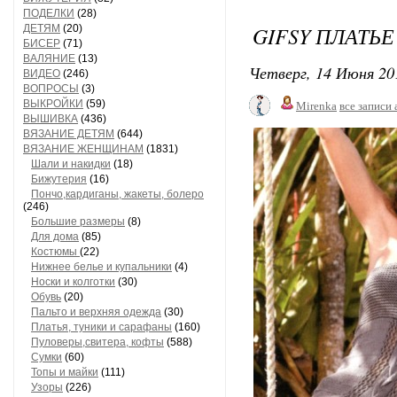
ПОДЕЛКИ
(28)
GIFSY ПЛАТЬЕ
ДЕТЯМ
(20)
БИСЕР
(71)
ВАЛЯНИЕ
(13)
Четверг, 14 Июня 20
ВИДЕО
(246)
ВОПРОСЫ
(3)
ВЫКРОЙКИ
(59)
Mirenka
все записи 
ВЫШИВКА
(436)
ВЯЗАНИЕ ДЕТЯМ
(644)
ВЯЗАНИЕ ЖЕНЩИНАМ
(1831)
Шали и накидки
(18)
Бижутерия
(16)
Пончо,кардиганы, жакеты, болеро
(246)
Большие размеры
(8)
Для дома
(85)
Костюмы
(22)
Нижнее белье и купальники
(4)
Носки и колготки
(30)
Обувь
(20)
Пальто и верхняя одежда
(30)
Платья, туники и сарафаны
(160)
Пуловеры,свитера, кофты
(588)
Сумки
(60)
Топы и майки
(111)
Узоры
(226)