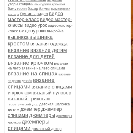
узоры спицами
амигуруми крючком
бижутерия
бисер
бонусы
букмекерская
видео
бусины
видео
контора
мастер-класс
видео мастер-
классы
видео урок
видеомастер-
видеоуроки
класс
выкройка
вышивка
вышивка
крестом
вязаная одежда
вязание
вязание детям
вязание для детей
вязание крючком
вязание
на лето
вязание на лето спицами
вязание на спицах
вязание
вязание
от дропс дизайн
спицами
вязание спицами
и крючком
вязаный пуловер
вязаный трикотаж
детская шапочка
геометрический узор
джемпер
джемпер
детям
джемперы
спицами
джемперы
джемперы
крючком
спицами
домашний декор