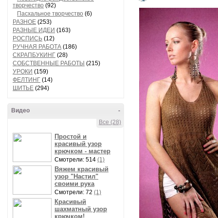
творчество
(92)
Пасхальное творчество
(6)
РАЗНОЕ
(253)
РАЗНЫЕ ИДЕИ
(163)
РОСПИСЬ
(12)
РУЧНАЯ РАБОТА
(186)
СКРАПБУКИНГ
(28)
СОБСТВЕННЫЕ РАБОТЫ
(215)
УРОКИ
(159)
ФЕЛТИНГ
(14)
ШИТЬЕ
(294)
Видео
-
Все (28)
Простой и
красивый узор
крючком - мастер
Смотрели: 514
(1)
Вяжем красивый
узор "Настил"
своими рука
Смотрели: 72
(1)
Красивый
шахматный узор
крючком!