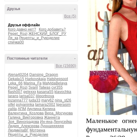
Друзья
-
Все (5)
Друзья оффлайн
Кого давно нет?
Кого добавить?
Pepel_Rozi
ЖЕНСКИЙ_БЛОГ_РУ
Ля_ка
Рецепты_и_Рукоделие
спичка00
Постоянные читатели
-
Все (15690)
Alena40204
Dansing_Dragon
Gekata15
Harkovskaja
Hatshepsoot
Leka_66
Marina_Fa
MatyldaBelaya
Pepel_Rozi
Svaril
Tatwas
cvr355
flash007
gelexxx
kasana55
klavochka
larans
larisa037
liliportnova
lozanna777
luda33
mary62
nina_st26
olfel
polyaninka
tamara2002
tgerasim
zalita
АПМ
Акулина-Килина
Валентина_Козлова
Вера_Мосунова
Галина_Викторовна
Жаннета
Маленькое огне
Зоя_Виноградова
Ин-яна
Ленусейка
Лидия_Алексеева
Луннаяяяяяя
фундаментальную
ЛюдмилаВГ
Мотрена
Рецепты_и_Рукоделие