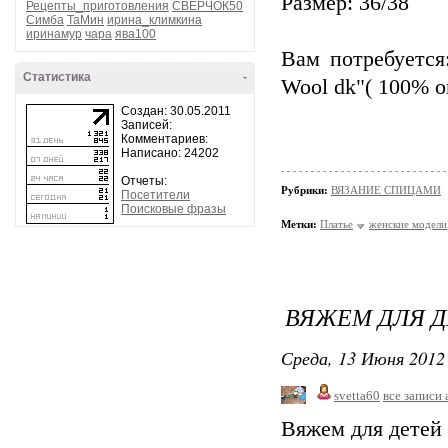
Размер: 36/38
Рецепты_приготовления
СВЕРЧОК50
Симба
ТаМин
ирина_климкина
иринамур
чара
ява100
Вам потребуется
Статистика
-
Wool dk"( 100% о
Создан: 30.05.2011
Записей:
Комментариев:
Написано: 24202
Отчеты:
Рубрики:
ВЯЗАНИЕ СПИЦАМИ
Посетители
Поисковые фразы
Метки:
Платье
женские модели
ВЯЖЕМ ДЛЯ Д
Среда, 13 Июня 2012 
svetta60
все записи 
Вяжем для детей