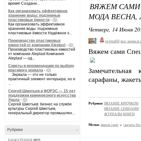
ВЯЖЕМ САМИ 
время! Создани...
Как организовать эффективное
МОДА ВЕСНА,
хранение воды: подземные
пластиковые ёмкости
-
(0)
Как организовать эффективное
Четверг, 14 Июня 20
хранение воды: подземные
пластиковые ёмкости Надёжное х...
Производство пластиковых
svetta60
все записи 
емкостей от компании Aleplast
-
(0)
Производство пластиковых емкостей
Вяжем сами Спец
от компании Aleplast Компания
Aleplast — од...
Советы и рекомендации по выбору
Замечательная 
красивого зеркала
-
(0)
Зеркала — это не только
сарафаны, жакет
практичный элемент интерьера, но и
...
Сергей Шмотьев и ФОРЭС — 15 лет
поддержки камнерезного искусства
Урала
-
(0)
Рубрики:
ВЯЗАНИЕ КРЮЧКОМ
Сергей Шмотьев: бизнес на службе
культуры Сергей Шмотьев,
ВЯЗАНИЕ СПИЦАМИ
генеральный директор промышлен...
ЖУРНАЛЫ,КНИГИ
Метки:
вяжем сами
скачать бе
Рубрики
-
БИЖУТЕРИЯ
(82)