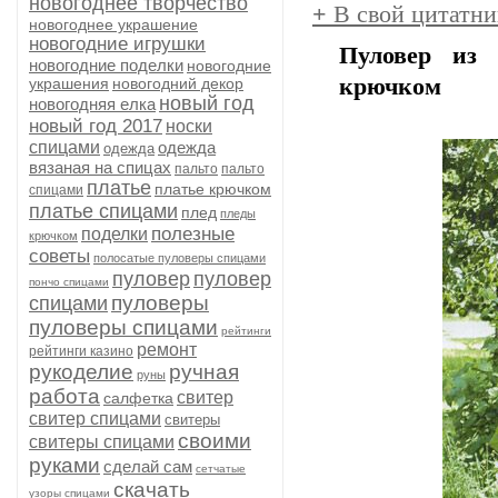
новогоднее творчество
+
В свой цитатни
новогоднее украшение
новогодние игрушки
Пуловер из
новогодние поделки
новогодние
крючком
украшения
новогодний декор
новый год
новогодняя елка
новый год 2017
носки
спицами
одежда
одежда
вязаная на спицах
пальто
пальто
платье
платье крючком
спицами
платье спицами
плед
пледы
полезные
поделки
крючком
советы
полосатые пуловеры спицами
пуловер
пуловер
пончо спицами
пуловеры
спицами
пуловеры спицами
рейтинги
ремонт
рейтинги казино
рукоделие
ручная
руны
работа
свитер
салфетка
свитер спицами
свитеры
своими
свитеры спицами
руками
сделай сам
сетчатые
скачать
узоры спицами