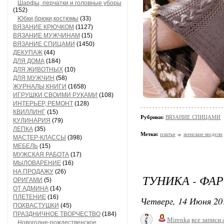
Шарфы, перчатки и головные уборы
(152)
Юбки,брюки,костюмы
(33)
ВЯЗАНИЕ КРЮЧКОМ
(1127)
ВЯЗАНИЕ МУЖЧИНАМ
(15)
ВЯЗАНИЕ СПИЦАМИ
(1450)
ДЕКУПАЖ
(44)
ДЛЯ ДОМА
(184)
ДЛЯ ЖИВОТНЫХ
(10)
ДЛЯ МУЖЧИН
(58)
ЖУРНАЛЫ,КНИГИ
(1658)
ИГРУШКИ СВОИМИ РУКАМИ
(108)
ИНТЕРЬЕР, РЕМОНТ
(128)
КВИЛЛИНГ
(15)
Рубрики:
ВЯЗАНИЕ СПИЦАМИ
КУЛИНАРИЯ
(79)
ЛЕПКА
(35)
Метки:
платье
женские модели
МАСТЕР-КЛАССЫ
(398)
МЕБЕЛЬ
(15)
МУЖСКАЯ РАБОТА
(17)
МЫЛОВАРЕНИЕ
(16)
НА ПРОДАЖУ
(26)
ТУНИКА - ФА
ОРИГАМИ
(5)
ОТ АДМИНА
(14)
ПЛЕТЕНИЕ
(16)
Четверг, 14 Июня 20
ПОХВАСТУШКИ
(45)
ПРАЗДНИЧНОЕ ТВОРЧЕСТВО
(184)
Mirenka
все записи 
Новогодне-рождественское