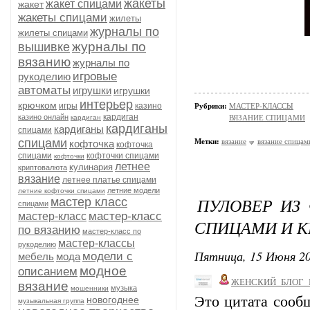
жакеты
жакет спицами
жакет
жакеты спицами
жилеты
журналы по
жилеты спицами
журналы по
вышивке
вязанию
журналы по
игровые
рукоделию
автоматы
игрушки
игрушки
интерьер
крючком
игры
казино
Рубрики:
МАСТЕР-КЛАССЫ
кардиган
казино онлайн
кардиган
ВЯЗАНИЕ СПИЦАМИ
кардиганы
кардиганы
спицами
спицами
Метки:
вязание
вязание спицам
кофточка
кофточка
спицами
кофточки спицами
кофточки
летнее
кулинария
криптовалюта
вязание
летнее платье спицами
летние модели
летние кофточки спицами
ПУЛОВЕР ИЗ
мастер класс
спицами
мастер-класс
мастер-класс
СПИЦАМИ И 
по вязанию
мастер-класс по
мастер-классы
рукоделию
Пятница, 15 Июня 20
модели с
мебель
мода
модное
описанием
ЖЕНСКИЙ_БЛОГ_
вязание
музыка
мошенники
Это цитата соо
новогоднее
музыкальная группа