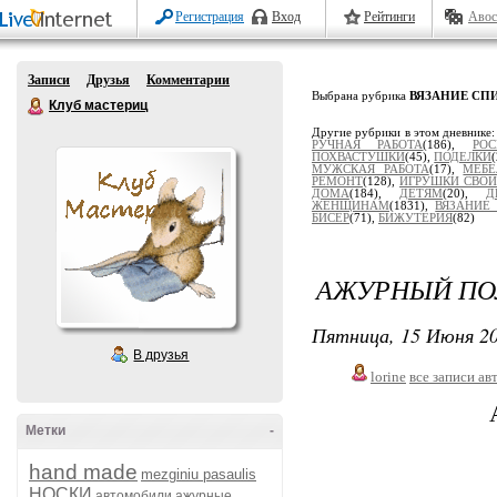
Регистрация
Вход
Рейтинги
Авос
Записи
Друзья
Комментарии
Выбрана рубрика
ВЯЗАНИЕ СП
Клуб мастериц
Другие рубрики в этом дневнике
РУЧНАЯ РАБОТА
(186),
РОС
ПОХВАСТУШКИ
(45),
ПОДЕЛКИ
МУЖСКАЯ РАБОТА
(17),
МЕБЕ
РЕМОНТ
(128),
ИГРУШКИ СВО
ДОМА
(184),
ДЕТЯМ
(20),
Д
ЖЕНЩИНАМ
(1831),
ВЯЗАНИЕ
БИСЕР
(71),
БИЖУТЕРИЯ
(82)
АЖУРНЫЙ ПОЛ
Пятница, 15 Июня 20
В друзья
lorine
все записи ав
Метки
-
hand made
mezginiu pasaulis
НОСКИ
автомобили
ажурные