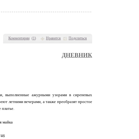
Комментарии
(
1
)
Нравится
Поделиться
ДНЕВНИК
ки, выполненные ажурными узорами в сиреневых
реют летними вечерами, а также преобразят простое
 платье.
я майка
/46