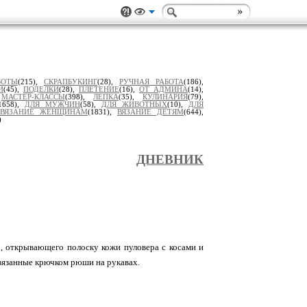
БОТЫ
(215),
СКРАПБУКИНГ
(28),
РУЧНАЯ РАБОТА
(186),
И
(45),
ПОДЕЛКИ
(28),
ПЛЕТЕНИЕ
(16),
ОТ АДМИНА
(14),
,
МАСТЕР-КЛАССЫ
(398),
ЛЕПКА
(35),
КУЛИНАРИЯ
(79),
1658),
ДЛЯ МУЖЧИН
(58),
ДЛЯ ЖИВОТНЫХ
(10),
ДЛЯ
ВЯЗАНИЕ ЖЕНЩИНАМ
(1831),
ВЯЗАНИЕ ДЕТЯМ
(644),
)
ДНЕВНИК
, открывающего полоску кожи пуловера с косами и
вязанные крючком рюши на рукавах.