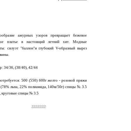
ообразие ажурных узоров превращает бежевое
ное платье в настоящий летний хит. Модные
ты: силуэт "баллон"и глубокий V-образный вырез
вины.
р: 34/36, (38/40), 42/44
отребуется: 500 (550) 600г желто - розовой пряжи
i (78% льна, 22% полиамида, 140м/50г) спицы № 3.5
, круговые спицы № 3.5
>>>>>>>