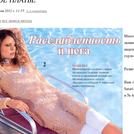
ня 2012 г. 13:55
+ в цитатник
a
все записи автора
Мног
льня
акцен
горло
Разме
Вам п
Satar
и № 4