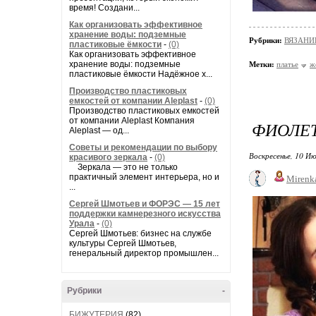
время! Создани...
Как организовать эффективное
хранение воды: подземные
Рубрики:
ВЯЗАНИ
пластиковые ёмкости
-
(0)
Как организовать эффективное
хранение воды: подземные
Метки:
платье
ж
пластиковые ёмкости Надёжное х...
Производство пластиковых
емкостей от компании Aleplast
-
(0)
Производство пластиковых емкостей
от компании Aleplast Компания
ФИОЛЕТ
Aleplast — од...
Советы и рекомендации по выбору
Воскресенье, 10 Ию
красивого зеркала
-
(0)
Зеркала — это не только
практичный элемент интерьера, но и
Mirenk
...
Сергей Шмотьев и ФОРЭС — 15 лет
поддержки камнерезного искусства
Урала
-
(0)
Сергей Шмотьев: бизнес на службе
культуры Сергей Шмотьев,
генеральный директор промышлен...
Рубрики
-
БИЖУТЕРИЯ
(82)