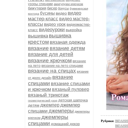
узоры спицами
амигуруми крючком
бижутерия
бисер
бонусы
букмекерская
видео
бусины
видео
контора
мастер-класс
видео мастер-
классы
видео урок
видеомастер-
видеоуроки
класс
выкройка
вышивка
вышивка
крестом
вязаная одежда
вязание
вязание детям
вязание для детей
вязание крючком
вязание
на лето
вязание на лето спицами
вязание на спицах
вязание
вязание
от дропс дизайн
спицами
вязание спицами
и крючком
вязаный пуловер
вязаный трикотаж
детская шапочка
геометрический узор
джемпер
джемпер
детям
джемперы
спицами
джемперы
джемперы
крючком
Рубрики:
ВЯЗАНИ
спицами
домашний декор
ВЯЗАНИ