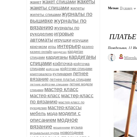
жакеты
жакет спицами
жакет
жакеты спицами
жилеты
Метки:
Пуловер
журналы по
жилеты спицами
журналы по
вышивке
вязанию
журналы по
игровые
рукоделию
ПЛАТЬЕ
автоматы
игрушки
игрушки
интерьер
крючком
игры
казино
Понедельник, 11 Ию
кардиган
казино онлайн
кардиган
кардиганы
кардиганы
спицами
Mirenk
спицами
кофточка
кофточка
спицами
кофточки спицами
кофточки
летнее
кулинария
криптовалюта
вязание
летнее платье спицами
летние модели
летние кофточки спицами
мастер класс
спицами
мастер-класс
мастер-класс
по вязанию
мастер-класс по
мастер-классы
рукоделию
модели с
мебель
мода
модное
описанием
вязание
музыка
мошенники
новогоднее
музыкальная группа