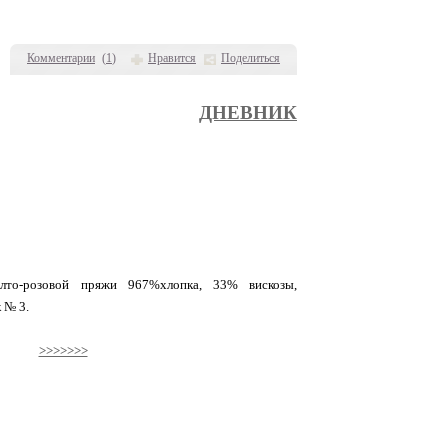
Комментарии
(
1
)
Нравится
Поделиться
ДНЕВНИК
лто-розовой пряжи 967%хлопка, 33% вискозы,
 № 3.
>>>>>>>