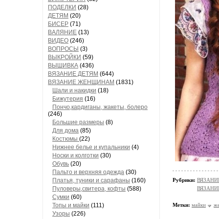
ПОДЕЛКИ
(28)
ДЕТЯМ
(20)
БИСЕР
(71)
ВАЛЯНИЕ
(13)
ВИДЕО
(246)
ВОПРОСЫ
(3)
ВЫКРОЙКИ
(59)
ВЫШИВКА
(436)
ВЯЗАНИЕ ДЕТЯМ
(644)
ВЯЗАНИЕ ЖЕНЩИНАМ
(1831)
Шали и накидки
(18)
Бижутерия
(16)
Пончо,кардиганы, жакеты, болеро
(246)
Большие размеры
(8)
Для дома
(85)
Костюмы
(22)
Нижнее белье и купальники
(4)
Носки и колготки
(30)
Обувь
(20)
Пальто и верхняя одежда
(30)
Платья, туники и сарафаны
(160)
Рубрики:
ВЯЗАНИ
Пуловеры,свитера, кофты
(588)
ВЯЗАНИ
Сумки
(60)
Топы и майки
(111)
Метки:
майки
ж
Узоры
(226)