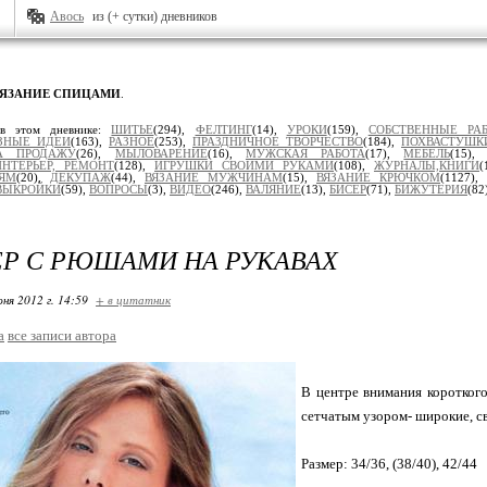
Авось
из (+ сутки) дневников
ВЯЗАНИЕ СПИЦАМИ
.
 в этом дневнике:
ШИТЬЕ
(294),
ФЕЛТИНГ
(14),
УРОКИ
(159),
СОБСТВЕННЫЕ РА
ЗНЫЕ ИДЕИ
(163),
РАЗНОЕ
(253),
ПРАЗДНИЧНОЕ ТВОРЧЕСТВО
(184),
ПОХВАСТУШК
А ПРОДАЖУ
(26),
МЫЛОВАРЕНИЕ
(16),
МУЖСКАЯ РАБОТА
(17),
МЕБЕЛЬ
(15)
ИНТЕРЬЕР, РЕМОНТ
(128),
ИГРУШКИ СВОИМИ РУКАМИ
(108),
ЖУРНАЛЫ,КНИГИ
(
ЯМ
(20),
ДЕКУПАЖ
(44),
ВЯЗАНИЕ МУЖЧИНАМ
(15),
ВЯЗАНИЕ КРЮЧКОМ
(1127),
ВЫКРОЙКИ
(59),
ВОПРОСЫ
(3),
ВИДЕО
(246),
ВАЛЯНИЕ
(13),
БИСЕР
(71),
БИЖУТЕРИЯ
(82
Р С РЮШАМИ НА РУКАВАХ
ня 2012 г. 14:59
+ в цитатник
a
все записи автора
В центре внимания короткого
сетчатым узором- широкие, с
Размер: 34/36, (38/40), 42/44