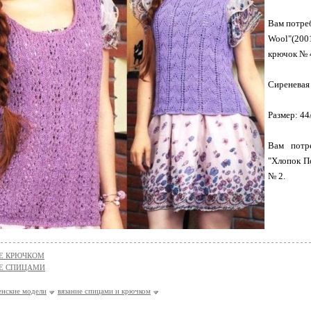
Вам потреб
Wool"(200
крючок № 
Сиреневая
Размер: 44
Вам потр
"Хлопок П
№ 2.
Е КРЮЧКОМ
Е СПИЦАМИ
енские модели
вязание спицами и крючком