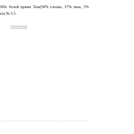
 500г белой пряжи Tara(58% хлопка, 37% льна, 5%
чок № 3.5.
>>>>>>>>