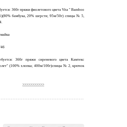
уется: 360г пряжи фиолетового цвета Vita " Bamboo
1)(80% бамбука, 20% шерсти; 95м/50г) спицы № 5,
4.
 майка
/46
ебуется: 360г пряжи сиреневого цвета Камтекс
олет" (100% хлопка; 400м/100г)спицы № 2, крючок
>>>>>>>>>>>