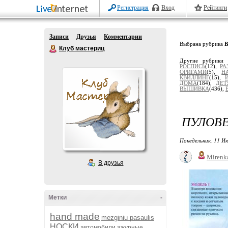
Регистрация
Вход
Рейтинги
Записи
Друзья
Комментарии
Выбрана рубрика
Клуб мастериц
Другие рубрики
РОСПИСЬ
(12),
РА
ОРИГАМИ
(5),
Н
КВИЛЛИНГ
(15),
ДОМА
(184),
ДЕТ
ВЫШИВКА
(436),
ПУЛОВЕ
Понедельник, 11 Ию
Mirenk
В друзья
Метки
-
hand made
mezginiu pasaulis
НОСКИ
автомобили
ажурные