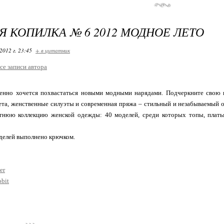
Я КОПИЛКА № 6 2012 МОДНОЕ ЛЕТО
2012 г. 23:45
+ в цитатник
се записи автора
енно хочется похвастаться новыми модными нарядами. Подчеркните свою 
та, женственные силуэты и современная пряжа – стильный и незабываемый о
етнюю коллекцию женской одежды: 40 моделей, среди которых топы, платья
делей выполнено крючком.
er
obit