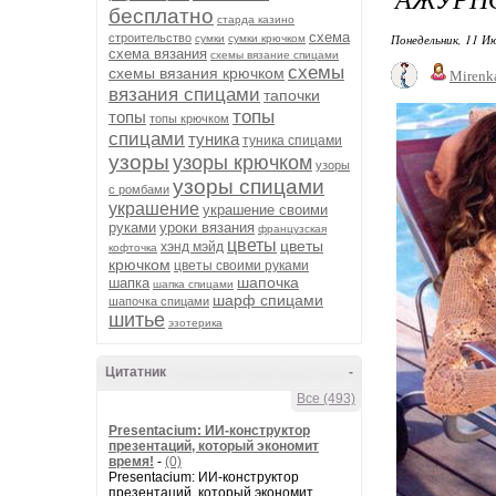
бесплатно
старда казино
схема
строительство
Понедельник, 11 Ию
сумки
сумки крючком
схема вязания
схемы вязание спицами
схемы
схемы вязания крючком
Mirenk
вязания спицами
тапочки
топы
топы
топы крючком
спицами
туника
туника спицами
узоры
узоры крючком
узоры
узоры спицами
с ромбами
украшение
украшение своими
руками
уроки вязания
французская
цветы
цветы
хэнд мэйд
кофточка
крючком
цветы своими руками
шапочка
шапка
шапка спицами
шарф спицами
шапочка спицами
шитье
эзотерика
Цитатник
-
Все (493)
Presentacium: ИИ‑конструктор
презентаций, который экономит
время!
-
(0)
Presentacium: ИИ‑конструктор
презентаций, который экономит