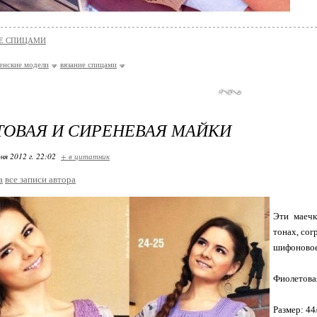
Е СПИЦАМИ
енские модели
вязание спицами
ОВАЯ И СИРЕНЕВАЯ МАЙКИ
ня 2012 г. 22:02
+ в цитатник
a
все записи автора
Эти маеч
тонах, сог
шифоновое
Фиолетова
Размер: 44