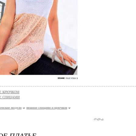
Е КРЮЧКОМ
Е СПИЦАМИ
енские модели
вязание спицами и крючком
Е ПЛАТЬЕ