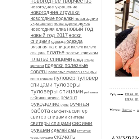
новогоднее творчество
новогоднее украшение
новогодние игрушки
новогодние поделки
новогодние
украшения
новогодний декор
новый год
новогодняя елка
новый год 2017
носки
спицами
одежда
одежда
вязаная на спицах
пальто
пальто
платье
платье крючком
спицами
платье спицами
плед
пледы
полезные
поделки
крючком
советы
полосатые пуловеры спицами
пуловер
пуловер
пончо спицами
пуловеры
спицами
пуловеры спицами
рейтинги
Рубрики:
ВЯЗАНИ
ремонт
рейтинги казино
ВЯЗАНИ
рукоделие
ручная
руны
работа
Метки:
Платье
ж
свитер
салфетка
свитер спицами
свитеры
своими
свитеры спицами
руками
сделай сам
сетчатые
скачать
АЖУРНО
узоры спицами