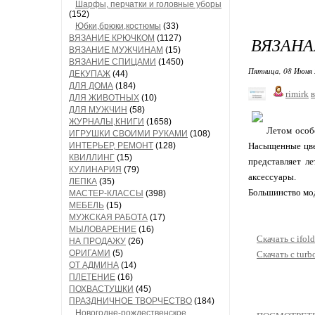
Шарфы, перчатки и головные уборы
(152)
Юбки,брюки,костюмы
(33)
ВЯЗАНИЕ КРЮЧКОМ
(1127)
ВЯЗАНА
ВЯЗАНИЕ МУЖЧИНАМ
(15)
ВЯЗАНИЕ СПИЦАМИ
(1450)
Пятница, 08 Июня 
ДЕКУПАЖ
(44)
ДЛЯ ДОМА
(184)
rimirk
в
ДЛЯ ЖИВОТНЫХ
(10)
ДЛЯ МУЖЧИН
(58)
ЖУРНАЛЫ,КНИГИ
(1658)
Летом особ
ИГРУШКИ СВОИМИ РУКАМИ
(108)
ИНТЕРЬЕР, РЕМОНТ
(128)
Насыщенные цве
КВИЛЛИНГ
(15)
представляет л
КУЛИНАРИЯ
(79)
аксессуары.
ЛЕПКА
(35)
Большинство мо
МАСТЕР-КЛАССЫ
(398)
МЕБЕЛЬ
(15)
МУЖСКАЯ РАБОТА
(17)
МЫЛОВАРЕНИЕ
(16)
Скачать с ifold
НА ПРОДАЖУ
(26)
ОРИГАМИ
(5)
Скачать с turb
ОТ АДМИНА
(14)
ПЛЕТЕНИЕ
(16)
ПОХВАСТУШКИ
(45)
ПРАЗДНИЧНОЕ ТВОРЧЕСТВО
(184)
Новогодне-рождественское