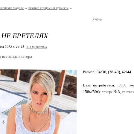
женские модели
вязание спицами и крючком
 НЕ БРЕТЕЛЯХ
ня 2012 г. 14:15
+ в цитатник
a
все записи автора
Размер: 34/36, (38/40), 42/44
Вам потребуется: 300г же
158м/50г); спицы № 3, крючок