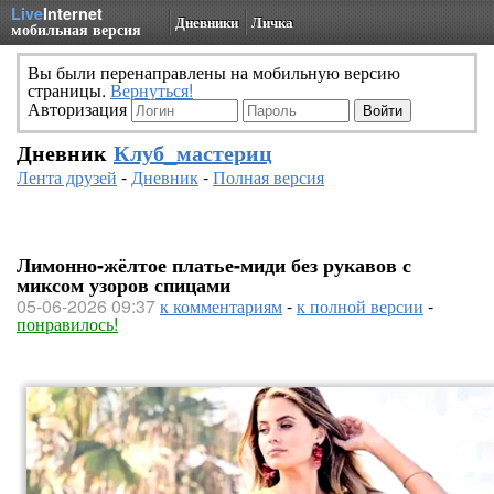
Live
Internet
Дневники
Личка
мобильная версия
Вы были перенаправлены на мобильную версию
страницы.
Вернуться!
Авторизация
Дневник
Клуб_мастериц
Лента друзей
-
Дневник
-
Полная версия
Лимонно-жёлтое платье-миди без рукавов с
миксом узоров спицами
05-06-2026 09:37
к комментариям
-
к полной версии
-
понравилось!