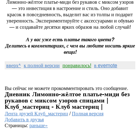
Лимонно‑жёлтое платье‑миди без рукавов с миксом узоров
— это инвестиция в настроение и стиль. Оно добавит
красок в повседневность, выделит вас из толпы и подарит
уверенность. Экспериментируйте с аксессуарами и обувью
— и создавайте десятки ярких образов на любой случай!
А у вас уже есть платье такого цвета?
Делитесь в комментариях, с чем вы любите носить яркие
вещи!
вверх^
к полной версии
понравилось!
в evernote
Вы сейчас не можете прокомментировать это сообщение.
Дневник Лимонно-жёлтое платье-миди без
рукавов с миксом узоров спицами |
Клуб_мастериц - Клуб мастериц |
Лента друзей Клуб_мастериц
/
Полная версия
Добавить в друзья
Страницы:
раньше»