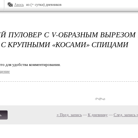
Авось
из (+ сутки) дневников
Й ПУЛОВЕР С V-ОБРАЗНЫМ ВЫРЕЗОМ 
 С КРУПНЫМИ «КОСАМИ» СПИЦАМИ
то для удобства комментирования.
щение
« Пред. запись
—
К дневнику
—
След. запись 
ь