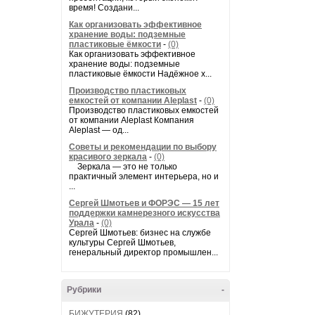
время! Создани...
Как организовать эффективное
хранение воды: подземные
пластиковые ёмкости
-
(0)
Как организовать эффективное
хранение воды: подземные
пластиковые ёмкости Надёжное х...
Производство пластиковых
емкостей от компании Aleplast
-
(0)
Производство пластиковых емкостей
от компании Aleplast Компания
Aleplast — од...
Советы и рекомендации по выбору
красивого зеркала
-
(0)
Зеркала — это не только
практичный элемент интерьера, но и
...
Сергей Шмотьев и ФОРЭС — 15 лет
поддержки камнерезного искусства
Урала
-
(0)
Сергей Шмотьев: бизнес на службе
культуры Сергей Шмотьев,
генеральный директор промышлен...
Рубрики
-
БИЖУТЕРИЯ
(82)