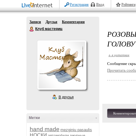
Регистрация
Вход
Рейтинги
Записи
Друзья
Комментарии
Клуб мастериц
РОЗОВЫ
ГОЛОВУ
+ в цитатник
Cообщение скры
Прочитать сооб
В друзья
Комментироват
Метки
-
hand made
mezginiu pasaulis
НОСКИ
автомобили
ажурные