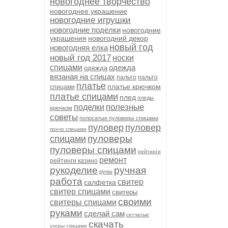
новогоднее творчество
новогоднее украшение
новогодние игрушки
новогодние поделки
новогодние
украшения
новогодний декор
новый год
новогодняя елка
новый год 2017
носки
спицами
одежда
одежда
вязаная на спицах
пальто
пальто
платье
платье крючком
спицами
платье спицами
плед
пледы
полезные
поделки
крючком
советы
полосатые пуловеры спицами
пуловер
пуловер
пончо спицами
пуловеры
спицами
пуловеры спицами
рейтинги
ремонт
рейтинги казино
рукоделие
ручная
руны
работа
свитер
салфетка
свитер спицами
свитеры
своими
свитеры спицами
руками
сделай сам
сетчатые
скачать
узоры спицами