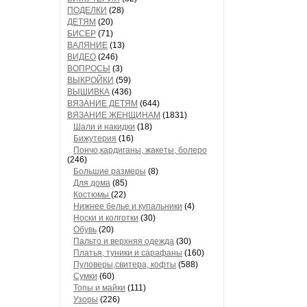
ПОДЕЛКИ
(28)
ДЕТЯМ
(20)
БИСЕР
(71)
ВАЛЯНИЕ
(13)
ВИДЕО
(246)
ВОПРОСЫ
(3)
ВЫКРОЙКИ
(59)
ВЫШИВКА
(436)
ВЯЗАНИЕ ДЕТЯМ
(644)
ВЯЗАНИЕ ЖЕНЩИНАМ
(1831)
Шали и накидки
(18)
Бижутерия
(16)
Пончо,кардиганы, жакеты, болеро
(246)
Большие размеры
(8)
Для дома
(85)
Костюмы
(22)
Нижнее белье и купальники
(4)
Носки и колготки
(30)
Обувь
(20)
Пальто и верхняя одежда
(30)
Платья, туники и сарафаны
(160)
Пуловеры,свитера, кофты
(588)
Сумки
(60)
Топы и майки
(111)
Узоры
(226)