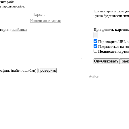
ентарий:
 пароль на сайте:
Комментарий можно доб
нужно будет ввести сим
Напоминание пароля
тария:
смайлики
Прикрепить картинк
Переводить URL в
Подписаться на к
Подписать карти
рафии: (найти ошибки)