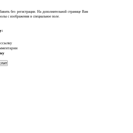
авить без регистрации. На дополнительной странице Вам
волы с изображения в специальное поле.
у:
 ссылку
омментарии
нку