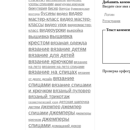
Добавить комм
узоры спицами
амигуруми крючком
Введите свое имя и
бижутерия
бисер
бонусы
букмекерская
видео
бусины
видео
контора
мастер-класс
видео мастер-
Регистрация
классы
видео урок
видеомастер-
видеоуроки
Текст коммен
класс
выкройка
вышивка
вышивка
крестом
вязаная одежда
вязание
вязание детям
вязание для детей
вязание крючком
вязание
на лето
вязание на лето спицами
вязание на спицах
Проверка орфог
вязание
вязание
от дропс дизайн
спицами
вязание спицами
и крючком
вязаный пуловер
вязаный трикотаж
детская шапочка
геометрический узор
джемпер
джемпер
детям
джемперы
спицами
джемперы
джемперы
крючком
спицами
домашний декор