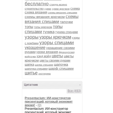
бесплатно
старда казино
схема
строительство
сумки
сумки крючком
схема вязания
схемы вязание спицами
схемы
схемы вязания крючком
вязания спицами
тапочки
топы
топы
топы крючком
спицами
туника
туника спицами
узоры
узоры крючком
узоры
узоры спицами
с ромбами
украшение
украшение своими
руками
уроки вязания
французская
цветы
цветы
хэнд мэйд
кофточка
крючком
цветы своими руками
шапочка
шапка
шапка спицами
шарф спицами
шапочка спицами
шитье
эзотерика
Цитатник
-
Все (493)
Presentacium: ИИ‑конструктор
презентаций, который экономит
время!
-
(0)
Presentacium: ИИ‑конструктор
презентаций, который экономит