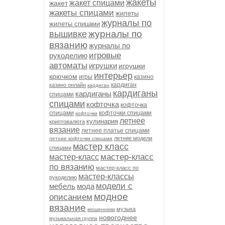
жакеты
жакет спицами
жакет
жакеты спицами
жилеты
журналы по
жилеты спицами
журналы по
вышивке
вязанию
журналы по
игровые
рукоделию
автоматы
игрушки
игрушки
интерьер
крючком
игры
казино
кардиган
казино онлайн
кардиган
кардиганы
кардиганы
спицами
спицами
кофточка
кофточка
спицами
кофточки спицами
кофточки
летнее
кулинария
криптовалюта
вязание
летнее платье спицами
летние модели
летние кофточки спицами
мастер класс
спицами
мастер-класс
мастер-класс
по вязанию
мастер-класс по
мастер-классы
рукоделию
модели с
мебель
мода
модное
описанием
вязание
музыка
мошенники
новогоднее
музыкальная группа