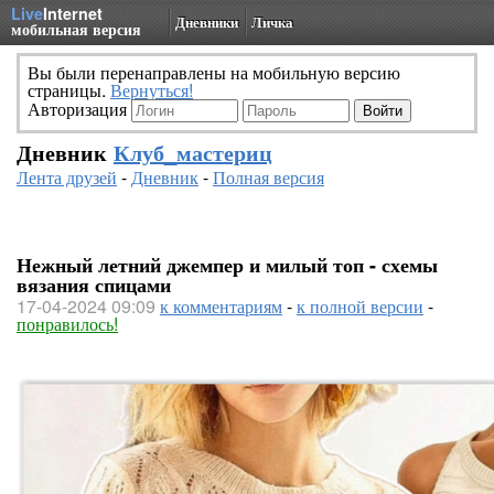
Live
Internet
Дневники
Личка
мобильная версия
Вы были перенаправлены на мобильную версию
страницы.
Вернуться!
Авторизация
Дневник
Клуб_мастериц
Лента друзей
-
Дневник
-
Полная версия
Нежный летний джемпер и милый топ - схемы
вязания спицами
17-04-2024 09:09
к комментариям
-
к полной версии
-
понравилось!