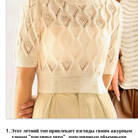
1. Этот летний топ привлекает взгляды своим ажурным
узором "павлинье перо", дополненным объемными