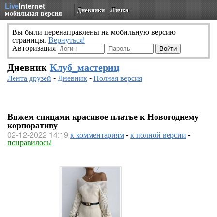
Live
Internet
Дневники
Личка
мобильная версия
Вы были перенаправлены на мобильную версию
страницы.
Вернуться!
Авторизация
Дневник
Клуб_мастериц
Лента друзей
-
Дневник
-
Полная версия
Вяжем спицами красивое платье к Новогоднему
корпоративу
02-12-2022 14:19
к комментариям
-
к полной версии
-
понравилось!