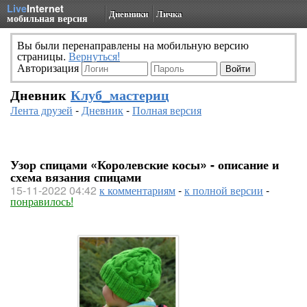
Live
Internet
Дневники
Личка
мобильная версия
Вы были перенаправлены на мобильную версию
страницы.
Вернуться!
Авторизация
Дневник
Клуб_мастериц
Лента друзей
-
Дневник
-
Полная версия
Узор спицами «Королевские косы» - описание и
схема вязания спицами
15-11-2022 04:42
к комментариям
-
к полной версии
-
понравилось!