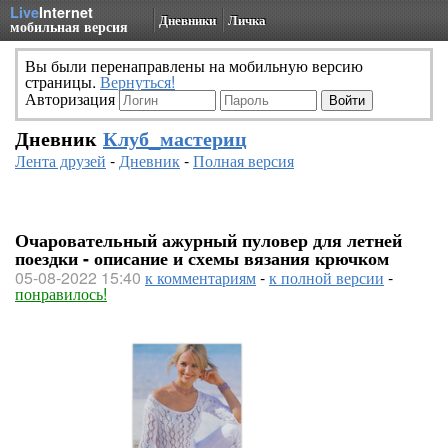
Live
Internet
Дневники
Личка
мобильная версия
Вы были перенаправлены на мобильную версию
страницы.
Вернуться!
Авторизация
Дневник
Клуб_мастериц
Лента друзей
-
Дневник
-
Полная версия
Очаровательный ажурный пуловер для летней
поездки - описание и схемы вязания крючком
05-08-2022 15:40
к комментариям
-
к полной версии
-
понравилось!