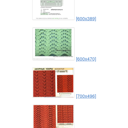
[600x389]
[600x470]
[700x496]