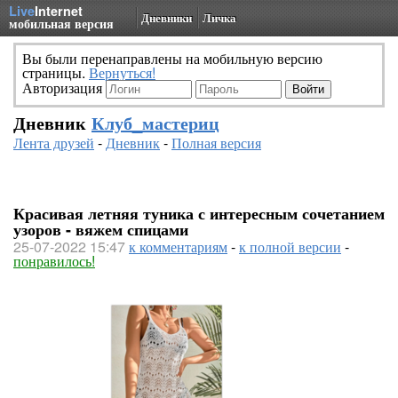
Live
Internet
Дневники
Личка
мобильная версия
Вы были перенаправлены на мобильную версию
страницы.
Вернуться!
Авторизация
Дневник
Клуб_мастериц
Лента друзей
-
Дневник
-
Полная версия
Красивая летняя туника с интересным сочетанием
узоров - вяжем спицами
25-07-2022 15:47
к комментариям
-
к полной версии
-
понравилось!