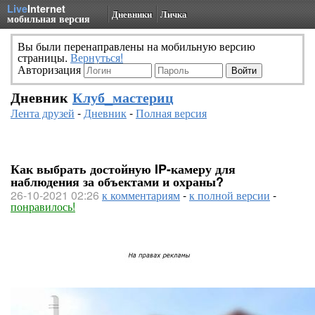
Live
Internet
Дневники
Личка
мобильная версия
Вы были перенаправлены на мобильную версию
страницы.
Вернуться!
Авторизация
Дневник
Клуб_мастериц
Лента друзей
-
Дневник
-
Полная версия
Как выбрать достойную IP-камеру для
наблюдения за объектами и охраны?
26-10-2021 02:26
к комментариям
-
к полной версии
-
понравилось!