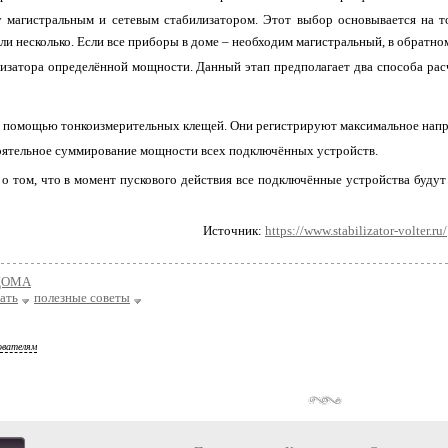
магистральным и сетевым стабилизатором. Этот выбор основывается на то
или несколько. Если все приборы в доме – необходим магистральный, в обратном
затора определённой мощности. Данный этап предполагает два способа расчё
с помощью тонкоизмерительных клещей. Они регистрируют максимальное нап
ятельное суммирование мощности всех подключённых устройств.
 о том, что в момент пускового действия все подключённые устройства буду
Источник:
https://www.stabilizator-volter.ru/
ДОМА
ать
полезные советы
ователям