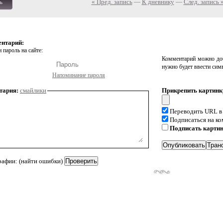
« Пред. запись
—
К дневнику
—
След. запись 
ь
ентарий:
 пароль на сайте:
Комментарий можно доб
нужно будет ввести сим
Напоминание пароля
тария:
смайлики
Прикрепить картинк
Переводить URL в
Подписаться на к
Подписать карти
рафии: (найти ошибки)