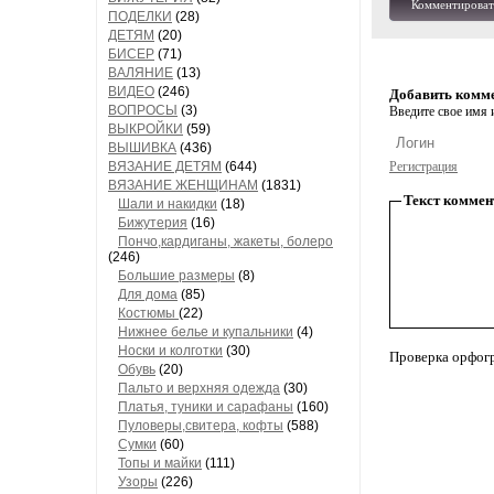
Комментироват
ПОДЕЛКИ
(28)
ДЕТЯМ
(20)
БИСЕР
(71)
ВАЛЯНИЕ
(13)
ВИДЕО
(246)
Добавить комм
ВОПРОСЫ
(3)
Введите свое имя и
ВЫКРОЙКИ
(59)
ВЫШИВКА
(436)
ВЯЗАНИЕ ДЕТЯМ
(644)
Регистрация
ВЯЗАНИЕ ЖЕНЩИНАМ
(1831)
Текст коммен
Шали и накидки
(18)
Бижутерия
(16)
Пончо,кардиганы, жакеты, болеро
(246)
Большие размеры
(8)
Для дома
(85)
Костюмы
(22)
Нижнее белье и купальники
(4)
Носки и колготки
(30)
Проверка орфог
Обувь
(20)
Пальто и верхняя одежда
(30)
Платья, туники и сарафаны
(160)
Пуловеры,свитера, кофты
(588)
Сумки
(60)
Топы и майки
(111)
Узоры
(226)