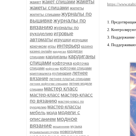
жакеты
жакет спицами
жакет
https://www.stabi
жакеты спицами
жилеты
журналы по
жилеты спицами
журналы по
вышивке
Предотвращаю
вязанию
журналы по
Контролируют 
игровые
рукоделию
Поддержание с
автоматы
игрушки
игрушки
Поддерживают
интерьер
крючком
игры
казино
кардиган
казино онлайн
кардиган
кардиганы
кардиганы
спицами
спицами
кофточка
кофточка
спицами
кофточки спицами
кофточки
летнее
кулинария
криптовалюта
вязание
летнее платье спицами
летние модели
летние кофточки спицами
мастер класс
спицами
мастер-класс
мастер-класс
по вязанию
мастер-класс по
мастер-классы
рукоделию
модели с
мебель
мода
модное
описанием
вязание
музыка
мошенники
новогоднее
музыкальная группа