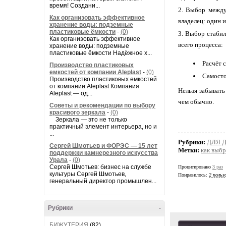
время! Создани...
Выбор между 
Как организовать эффективное
владелец: один 
хранение воды: подземные
пластиковые ёмкости
-
(0)
Выбор стабили
Как организовать эффективное
всего процесса:
хранение воды: подземные
пластиковые ёмкости Надёжное х...
Расчёт 
Производство пластиковых
емкостей от компании Aleplast
-
(0)
Самосто
Производство пластиковых емкостей
от компании Aleplast Компания
Нельзя забывать
Aleplast — од...
чем обычно.
Советы и рекомендации по выбору
красивого зеркала
-
(0)
Зеркала — это не только
практичный элемент интерьера, но и
...
Рубрики:
ДЛЯ 
Сергей Шмотьев и ФОРЭС — 15 лет
Метки:
как выбр
поддержки камнерезного искусства
Урала
-
(0)
Сергей Шмотьев: бизнес на службе
Процитировано
3 раз
культуры Сергей Шмотьев,
Понравилось:
2 польз
генеральный директор промышлен...
Рубрики
-
БИЖУТЕРИЯ
(82)