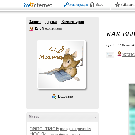
Регистрация
Вход
Рейтинги
Записи
Друзья
Комментарии
Клуб мастериц
КАК ВЫ
Среда, 17 Июня 20
ЖЕНС
В друзья
Метки
-
hand made
mezginiu pasaulis
НОСКИ
автомобили
ажурные