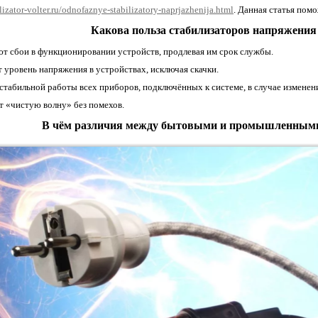
lizator-volter.ru/odnofaznye-stabilizatory-naprjazhenija.html
. Данная статья пом
Какова польза
стабилизаторов напряжения
т сбои в функционировании устройств, продлевая им срок службы.
уровень напряжения в устройствах, исключая скачки.
табильной работы всех приборов, подключённых к системе, в случае изменен
 «чистую волну» без помехов.
В чём различия между бытовыми и промышленными