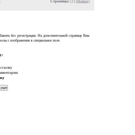
»
Страницы:
[1] [
Новые
]
авить без регистрации. На дополнительной странице Вам
волы с изображения в специальное поле.
у:
 ссылку
омментарии
нку