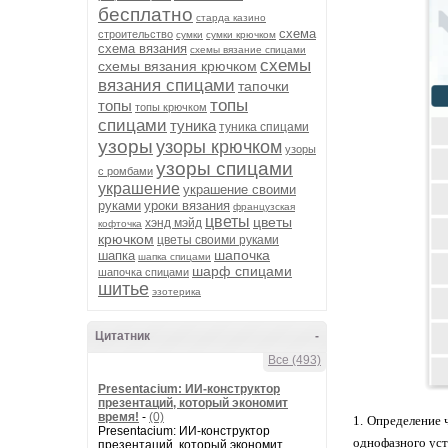
бесплатно
старда казино
схема
строительство
сумки
сумки крючком
схема вязания
схемы вязание спицами
схемы
схемы вязания крючком
вязания спицами
тапочки
топы
топы
топы крючком
спицами
туника
туника спицами
узоры
узоры крючком
узоры
узоры спицами
с ромбами
украшение
украшение своими
руками
уроки вязания
французская
цветы
цветы
хэнд мэйд
кофточка
крючком
цветы своими руками
шапочка
шапка
шапка спицами
шарф спицами
шапочка спицами
шитье
эзотерика
Цитатник
-
Все (493)
Presentacium: ИИ‑конструктор
презентаций, который экономит
время!
-
(0)
Определение ч
Presentacium: ИИ‑конструктор
однофазного уст
презентаций, который экономит