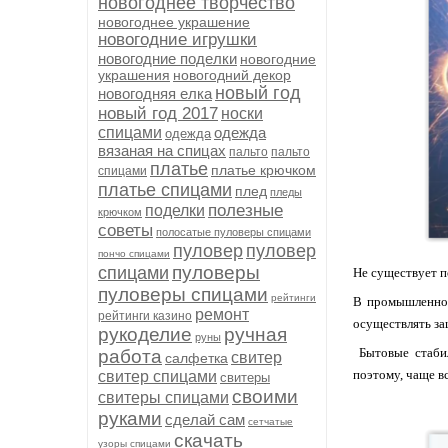
новогоднее творчество
новогоднее украшение
новогодние игрушки
новогодние поделки
новогодние
украшения
новогодний декор
новый год
новогодняя елка
новый год 2017
носки
спицами
одежда
одежда
вязаная на спицах
пальто
пальто
платье
платье крючком
спицами
платье спицами
плед
пледы
полезные
поделки
крючком
советы
полосатые пуловеры спицами
пуловер
пуловер
пончо спицами
пуловеры
спицами
Не существует п
пуловеры спицами
рейтинги
В промышленной
ремонт
рейтинги казино
осуществлять за
рукоделие
ручная
руны
Бытовые стабил
работа
свитер
салфетка
поэтому, чаще в
свитер спицами
свитеры
своими
свитеры спицами
руками
сделай сам
сетчатые
скачать
узоры спицами