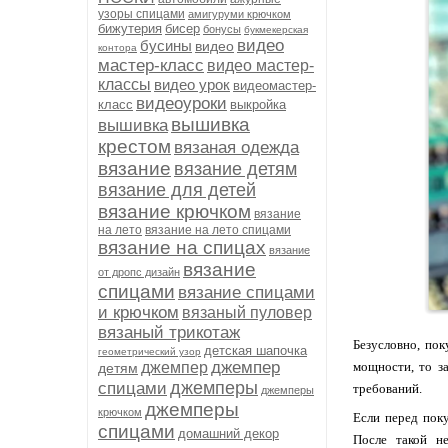
узоры спицами
амигуруми крючком
бижутерия
бисер
бонусы
букмекерская
видео
бусины
видео
контора
мастер-класс
видео мастер-
классы
видео урок
видеомастер-
видеоуроки
класс
выкройка
вышивка
вышивка
крестом
вязаная одежда
вязание
вязание детям
вязание для детей
вязание крючком
вязание
на лето
вязание на лето спицами
вязание на спицах
вязание
вязание
от дропс дизайн
спицами
вязание спицами
и крючком
вязаный пуловер
вязаный трикотаж
Безусловно, по
детская шапочка
геометрический узор
джемпер
джемпер
мощности, то з
детям
джемперы
спицами
требований.
джемперы
джемперы
крючком
Если перед поку
спицами
домашний декор
После такой н