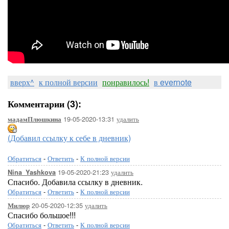
вверх^
к полной версии
понравилось!
в evernote
Комментарии (3):
19-05-2020-13:31
удалить
мадамПлюшкина
(Добавил ссылку к себе в дневник)
Обратиться
-
Ответить
-
К полной версии
19-05-2020-21:23
удалить
Nina_Yashkova
Спасибо. Добавила ссылку в дневник.
Обратиться
-
Ответить
-
К полной версии
20-05-2020-12:35
удалить
Милюр
Спасибо большое!!!
Обратиться
-
Ответить
-
К полной версии