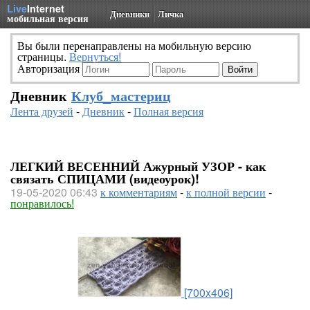
Live
Internet
Дневники
Личка
мобильная версия
Вы были перенаправлены на мобильную версию
страницы.
Вернуться!
Авторизация
Дневник
Клуб_мастериц
Лента друзей
-
Дневник
-
Полная версия
ЛЕГКИЙ ВЕСЕННИЙ Ажурный УЗОР - как
связать СПИЦАМИ (видеоурок)!
19-05-2020 06:43
к комментариям
-
к полной версии
-
понравилось!
[700x406]