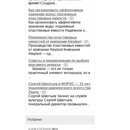
время! Создани...
Как организовать эффективное
хранение воды: подземные
пластиковые ёмкости
-
(0)
Как организовать эффективное
хранение воды: подземные
пластиковые ёмкости Надёжное х...
Производство пластиковых
емкостей от компании Aleplast
-
(0)
Производство пластиковых емкостей
от компании Aleplast Компания
Aleplast — од...
Советы и рекомендации по выбору
красивого зеркала
-
(0)
Зеркала — это не только
практичный элемент интерьера, но и
...
Сергей Шмотьев и ФОРЭС — 15 лет
поддержки камнерезного искусства
Урала
-
(0)
Сергей Шмотьев: бизнес на службе
культуры Сергей Шмотьев,
генеральный директор промышлен...
Рубрики
-
БИЖУТЕРИЯ
(82)