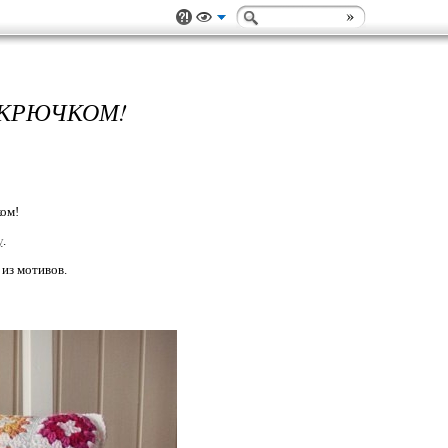
 КРЮЧКОМ!
ом!
у
.
 из мотивов.