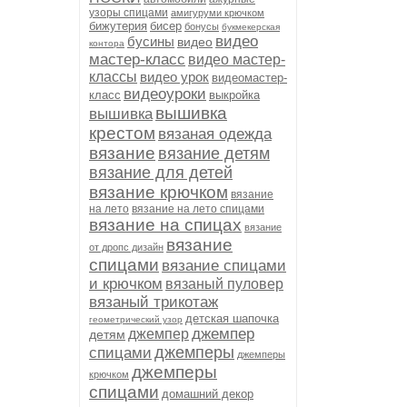
узоры спицами
амигуруми крючком
бижутерия
бисер
бонусы
букмекерская
видео
бусины
видео
контора
мастер-класс
видео мастер-
классы
видео урок
видеомастер-
видеоуроки
класс
выкройка
вышивка
вышивка
крестом
вязаная одежда
вязание
вязание детям
вязание для детей
вязание крючком
вязание
на лето
вязание на лето спицами
вязание на спицах
вязание
вязание
от дропс дизайн
спицами
вязание спицами
и крючком
вязаный пуловер
вязаный трикотаж
детская шапочка
геометрический узор
джемпер
джемпер
детям
джемперы
спицами
джемперы
джемперы
крючком
спицами
домашний декор