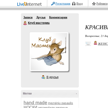
Регистрация
Вход
Рейтинги
Записи
Друзья
Комментарии
Клуб мастериц
КРАСИВ
Воскресенье, 23 Ап
ЖЕНС
В друзья
Метки
-
hand made
mezginiu pasaulis
НОСКИ
автомобили
ажурные