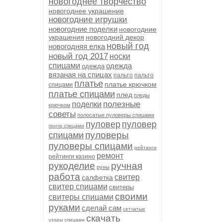
новогоднее творчество
новогоднее украшение
новогодние игрушки
новогодние поделки
новогодние
украшения
новогодний декор
новый год
новогодняя елка
новый год 2017
носки
спицами
одежда
одежда
вязаная на спицах
пальто
пальто
платье
платье крючком
спицами
платье спицами
плед
пледы
полезные
поделки
крючком
советы
полосатые пуловеры спицами
пуловер
пуловер
пончо спицами
пуловеры
спицами
пуловеры спицами
рейтинги
ремонт
рейтинги казино
рукоделие
ручная
руны
работа
свитер
салфетка
свитер спицами
свитеры
своими
свитеры спицами
руками
сделай сам
сетчатые
скачать
узоры спицами