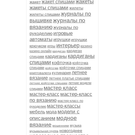
жакеты
жакет спицами
жакет
жакеты спицами
жилеты
журналы по
жилеты спицами
журналы по
вышивке
вязанию
журналы по
игровые
рукоделию
автоматы
игрушки
игрушки
интерьер
крючком
игры
казино
кардиган
казино онлайн
кардиган
кардиганы
кардиганы
спицами
спицами
кофточка
кофточка
спицами
кофточки спицами
кофточки
летнее
кулинария
криптовалюта
вязание
летнее платье спицами
летние модели
летние кофточки спицами
мастер класс
спицами
мастер-класс
мастер-класс
по вязанию
мастер-класс по
мастер-классы
рукоделию
модели с
мебель
мода
модное
описанием
вязание
музыка
мошенники
новогоднее
музыкальная группа