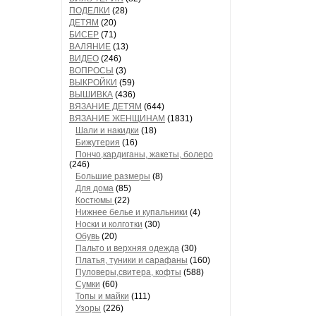
ПОДЕЛКИ
(28)
ДЕТЯМ
(20)
БИСЕР
(71)
ВАЛЯНИЕ
(13)
ВИДЕО
(246)
ВОПРОСЫ
(3)
ВЫКРОЙКИ
(59)
ВЫШИВКА
(436)
ВЯЗАНИЕ ДЕТЯМ
(644)
ВЯЗАНИЕ ЖЕНЩИНАМ
(1831)
Шали и накидки
(18)
Бижутерия
(16)
Пончо,кардиганы, жакеты, болеро
(246)
Большие размеры
(8)
Для дома
(85)
Костюмы
(22)
Нижнее белье и купальники
(4)
Носки и колготки
(30)
Обувь
(20)
Пальто и верхняя одежда
(30)
Платья, туники и сарафаны
(160)
Пуловеры,свитера, кофты
(588)
Сумки
(60)
Топы и майки
(111)
Узоры
(226)