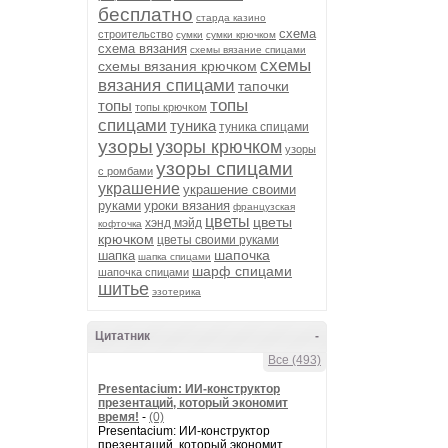
бесплатно
старда казино
схема
строительство
сумки
сумки крючком
схема вязания
схемы вязание спицами
схемы
схемы вязания крючком
вязания спицами
тапочки
топы
топы
топы крючком
спицами
туника
туника спицами
узоры
узоры крючком
узоры
узоры спицами
с ромбами
украшение
украшение своими
руками
уроки вязания
французская
цветы
цветы
хэнд мэйд
кофточка
крючком
цветы своими руками
шапочка
шапка
шапка спицами
шарф спицами
шапочка спицами
шитье
эзотерика
Цитатник
-
Все (493)
Presentacium: ИИ‑конструктор
презентаций, который экономит
время!
-
(0)
Presentacium: ИИ‑конструктор
презентаций, который экономит