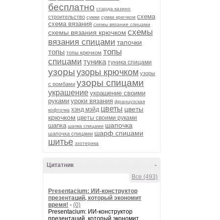
бесплатно
старда казино
схема
строительство
сумки
сумки крючком
схема вязания
схемы вязание спицами
схемы
схемы вязания крючком
вязания спицами
тапочки
топы
топы
топы крючком
спицами
туника
туника спицами
узоры
узоры крючком
узоры
узоры спицами
с ромбами
украшение
украшение своими
руками
уроки вязания
французская
цветы
цветы
хэнд мэйд
кофточка
крючком
цветы своими руками
шапочка
шапка
шапка спицами
шарф спицами
шапочка спицами
шитье
эзотерика
Цитатник
-
Все (493)
Presentacium: ИИ‑конструктор
презентаций, который экономит
время!
-
(0)
Presentacium: ИИ‑конструктор
презентаций, который экономит