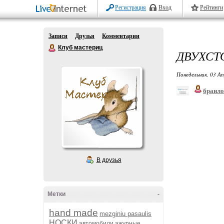
Регистрация
Вход
Рейтинги
Записи
Друзья
Комментарии
Клуб мастериц
ДВУХСТ
Понедельник, 03 Ап
браило
В друзья
Метки
-
hand made
mezginiu pasaulis
НОСКИ
автомобили
ажурные