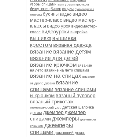
узоры спицами
амигуруми крючком
бижутерия
бисер
бонусы
букмекерская
видео
бусины
видео
контора
мастер-класс
видео мастер-
классы
видео урок
видеомастер-
видеоуроки
класс
выкройка
вышивка
вышивка
крестом
вязаная одежда
вязание
вязание детям
вязание для детей
вязание крючком
вязание
на лето
вязание на лето спицами
вязание на спицах
вязание
вязание
от дропс дизайн
спицами
вязание спицами
и крючком
вязаный пуловер
вязаный трикотаж
детская шапочка
геометрический узор
джемпер
джемпер
детям
джемперы
спицами
джемперы
джемперы
крючком
спицами
домашний декор