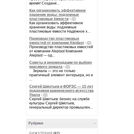
время! Создани...
Как организовать эффективное
хранение воды: подземные
пластиковые ёмкости
-
(0)
Как организовать эффективное
хранение воды: подземные
пластиковые ёмкости Надёжное х...
Производство пластиковых
емкостей от компании Aleplast
-
(0)
Производство пластиковых емкостей
от компании Aleplast Компания
Aleplast — од...
Советы и рекомендации по выбору
красивого зеркала
-
(0)
Зеркала — это не только
практичный элемент интерьера, но и
...
Сергей Шмотьев и ФОРЭС — 15 лет
поддержки камнерезного искусства
Урала
-
(0)
Сергей Шмотьев: бизнес на службе
культуры Сергей Шмотьев,
генеральный директор промышлен...
Рубрики
-
БИЖУТЕРИЯ
(82)