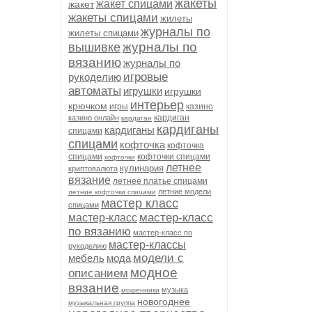
жакеты
жакет спицами
жакет
жакеты спицами
жилеты
журналы по
жилеты спицами
журналы по
вышивке
вязанию
журналы по
игровые
рукоделию
автоматы
игрушки
игрушки
интерьер
крючком
игры
казино
кардиган
казино онлайн
кардиган
кардиганы
кардиганы
спицами
спицами
кофточка
кофточка
спицами
кофточки спицами
кофточки
летнее
кулинария
криптовалюта
вязание
летнее платье спицами
летние модели
летние кофточки спицами
мастер класс
спицами
мастер-класс
мастер-класс
по вязанию
мастер-класс по
мастер-классы
рукоделию
модели с
мебель
мода
модное
описанием
вязание
музыка
мошенники
новогоднее
музыкальная группа