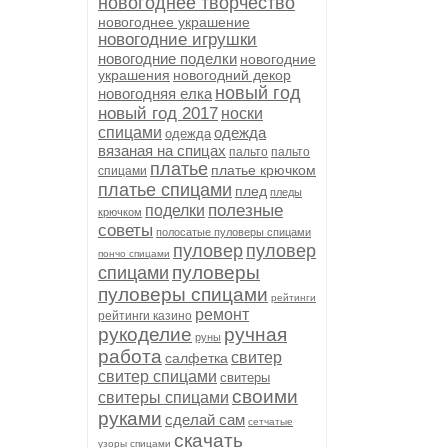
новогоднее творчество
новогоднее украшение
новогодние игрушки
новогодние поделки
новогодние
украшения
новогодний декор
новый год
новогодняя елка
новый год 2017
носки
спицами
одежда
одежда
вязаная на спицах
пальто
пальто
платье
платье крючком
спицами
платье спицами
плед
пледы
полезные
поделки
крючком
советы
полосатые пуловеры спицами
пуловер
пуловер
пончо спицами
пуловеры
спицами
пуловеры спицами
рейтинги
ремонт
рейтинги казино
рукоделие
ручная
руны
работа
свитер
салфетка
свитер спицами
свитеры
своими
свитеры спицами
руками
сделай сам
сетчатые
скачать
узоры спицами