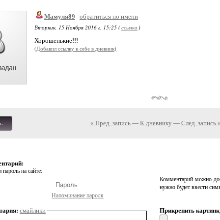
Мамуля89
обратиться по имени
Вторник, 15 Ноября 2016 г. 15:25 (
ссылка
)
Хорошенькие!!!
(Добавил ссылку к себе в дневник)
« Пред. запись
—
К дневнику
—
След. запись 
ь
ентарий:
 пароль на сайте:
Комментарий можно доб
нужно будет ввести сим
Напоминание пароля
тария:
смайлики
Прикрепить картинк