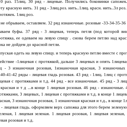
10 раз. 15лиц. 30 ряд - лицевые. Получились боковинки сапожек
у красную нить. 31 ряд - 3лиц.роз. нить..1лиц. красн. нить..3л роз
ротяжек. 1лиц роз.
не обрываем, оставляем. 32 ряд изнаночные. розовые -33-34-35-36 р
ываем буфы. 37 ряд - 3 лицевая, теперь петля (под которой вни
отяжка, ее одеваем на левую спицу . снова берем петлю над кра
пока не дойдем до красной петли.
спуская одеть на левую спицу. и теперь красную петлю вместе с пр
ействие -1лицевая с протяжкой, дальше 3 лицевых и опять 1лицевая
яд - 3 изнаночная розовая, 1изнаночная красная, 3 изнаночных 
-40-41-42 ряды - лицевая гладь розовая. 43 ряд - 1лиц. 1лиц с про
цевая с протяжками и т.д. 44 ряд - все изнаночные. 45 ряд - 3 ли
 красная и т д ...в конце 1 лицевая розовая. 46 ряд - изнаночные. 
отяжками, 3 лицевых, 1 лицевая с протяжками и т.д. в конце 1 лицев
асная, 3 изнаночная розовая, 1 изнаночная красная и т.д., в конце 
 - лицевая гладь. оформляем верх сапожка для этого берем зеленую н
леная, 1 лицевая зеленая. 1 лицевая розовая, 1 лицевая зеленая,
евая розовая и т.д.