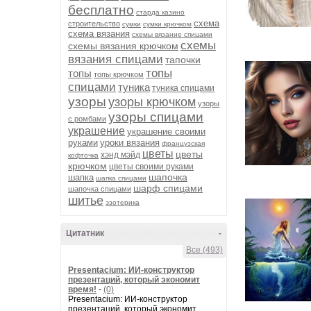
бесплатно
старда казино
схема
строительство
сумки
сумки крючком
схема вязания
схемы вязание спицами
схемы
схемы вязания крючком
вязания спицами
тапочки
топы
топы
топы крючком
спицами
туника
туника спицами
узоры
узоры крючком
узоры
узоры спицами
с ромбами
украшение
украшение своими
руками
уроки вязания
французская
цветы
цветы
хэнд мэйд
кофточка
крючком
цветы своими руками
шапочка
шапка
шапка спицами
шарф спицами
шапочка спицами
шитье
эзотерика
Цитатник
-
Все (493)
Presentacium: ИИ‑конструктор
презентаций, который экономит
время!
-
(0)
Presentacium: ИИ‑конструктор
презентаций, который экономит