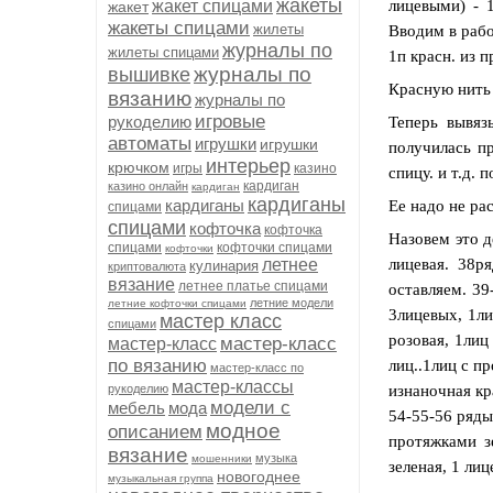
жакеты
жакет спицами
лицевыми) - 
жакет
жакеты спицами
жилеты
Вводим в работ
журналы по
жилеты спицами
1п красн. из п
журналы по
вышивке
Красную нить 
вязанию
журналы по
игровые
рукоделию
Теперь вывяз
автоматы
игрушки
игрушки
получилась пр
интерьер
крючком
игры
казино
спицу. и т.д. 
кардиган
казино онлайн
кардиган
кардиганы
кардиганы
Ее надо не ра
спицами
спицами
кофточка
кофточка
Назовем это д
спицами
кофточки спицами
кофточки
летнее
лицевая. 38р
кулинария
криптовалюта
вязание
летнее платье спицами
оставляем. 39
летние модели
летние кофточки спицами
3лицевых, 1ли
мастер класс
спицами
розовая, 1лиц
мастер-класс
мастер-класс
по вязанию
лиц..1лиц с пр
мастер-класс по
мастер-классы
рукоделию
изнаночная кр
модели с
мебель
мода
54-55-56 ряды
модное
описанием
протяжками зе
вязание
музыка
мошенники
зеленая, 1 лиц
новогоднее
музыкальная группа