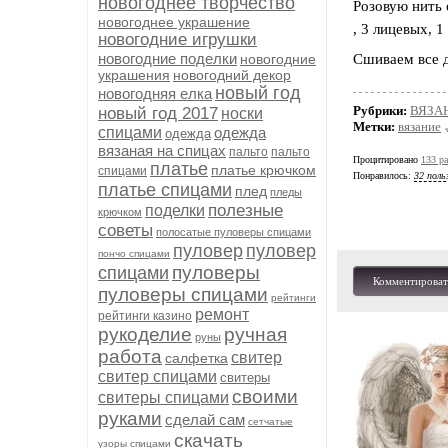
новогоднее творчество
Розовую нить 
новогоднее украшение
, 3 лицевых, 1
новогодние игрушки
новогодние поделки
новогодние
Сшиваем все 
украшения
новогодний декор
новый год
новогодняя елка
Рубрики:
ВЯЗА
новый год 2017
носки
Метки:
вязание
спицами
одежда
одежда
вязаная на спицах
пальто
пальто
Процитировано
133 ра
платье
платье крючком
спицами
Понравилось:
32 поль
платье спицами
плед
пледы
полезные
поделки
крючком
советы
полосатые пуловеры спицами
пуловер
пуловер
пончо спицами
пуловеры
спицами
Комментироват
пуловеры спицами
рейтинги
ремонт
рейтинги казино
рукоделие
ручная
руны
работа
свитер
салфетка
свитер спицами
свитеры
своими
свитеры спицами
руками
сделай сам
сетчатые
скачать
узоры спицами