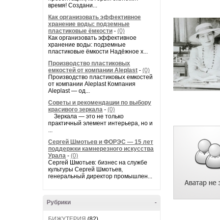
время! Создани...
Как организовать эффективное
хранение воды: подземные
пластиковые ёмкости
-
(0)
Как организовать эффективное
хранение воды: подземные
пластиковые ёмкости Надёжное х...
Производство пластиковых
емкостей от компании Aleplast
-
(0)
Производство пластиковых емкостей
от компании Aleplast Компания
Aleplast — од...
Советы и рекомендации по выбору
красивого зеркала
-
(0)
Зеркала — это не только
практичный элемент интерьера, но и
...
Сергей Шмотьев и ФОРЭС — 15 лет
поддержки камнерезного искусства
Урала
-
(0)
Сергей Шмотьев: бизнес на службе
культуры Сергей Шмотьев,
генеральный директор промышлен...
Рубрики
-
БИЖУТЕРИЯ
(82)