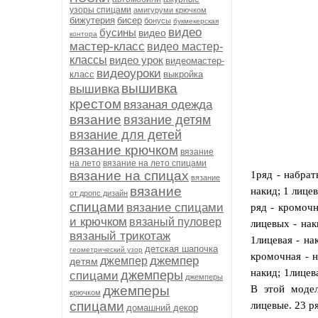
узоры спицами
амигуруми крючком
бижутерия
бисер
бонусы
букмекерская
видео
бусины
видео
контора
мастер-класс
видео мастер-
классы
видео урок
видеомастер-
видеоуроки
класс
выкройка
вышивка
вышивка
крестом
вязаная одежда
вязание
вязание детям
вязание для детей
вязание крючком
вязание
на лето
вязание на лето спицами
вязание на спицах
1ряд - набрат
вязание
вязание
накид; 1 лицев
от дропс дизайн
спицами
вязание спицами
ряд - кромочн
и крючком
вязаный пуловер
лицевых - нак
вязаный трикотаж
1лицевая - на
детская шапочка
геометрический узор
кромочная - н
джемпер
джемпер
детям
накид; 1лицев
джемперы
спицами
джемперы
джемперы
В этой модел
крючком
спицами
лицевые. 23 ря
домашний декор