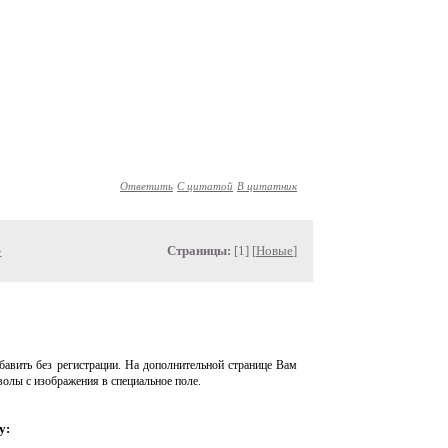
Ответить
С цитатой
В цитатник
»
Страницы:
[1] [
Новые
]
авить без регистрации. На дополнительной странице Вам
волы с изображения в специальное поле.
у: