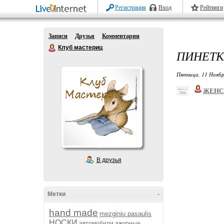
Регистрация
Вход
Рейтинги
Записи
Друзья
Комментарии
Клуб мастериц
ПИНЕТК
Пятница, 11 Ноябр
ЖЕНС
В друзья
Метки
-
hand made
mezginiu pasaulis
НОСКИ
автомобили
ажурные