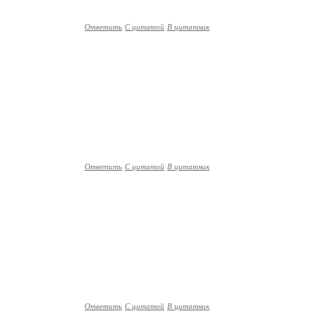
Ответить
С цитатой
В цитатник
Ответить
С цитатой
В цитатник
Ответить
С цитатой
В цитатник