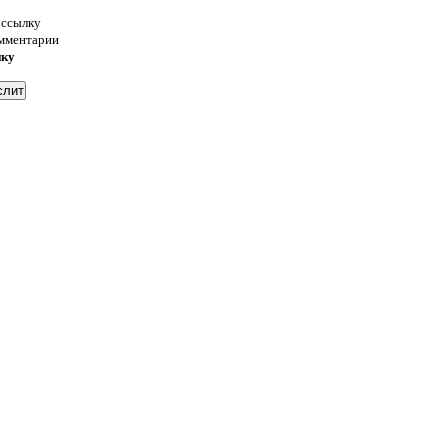
 ссылку
омментарии
нку