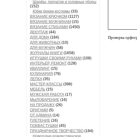
Шарфы, перчатки и головные уборы
(152)
Юбки,брюки,костюмы
(33)
ВЯЗАНИЕ КРЮЧКОМ
(1127)
ВЯЗАНИЕ МУЖЧИНАМ
(15)
ВЯЗАНИЕ СПИЦАМИ
(1450)
ДЕКУПАЖ
(44)
ДЛЯ ДОМА
(184)
Проверка орфог
ДЛЯ ЖИВОТНЫХ
(10)
ДЛЯ МУЖЧИН
(58)
ЖУРНАЛЫ,КНИГИ
(1658)
ИГРУШКИ СВОИМИ РУКАМИ
(108)
ИНТЕРЬЕР, РЕМОНТ
(128)
КВИЛЛИНГ
(15)
КУЛИНАРИЯ
(79)
ЛЕПКА
(35)
МАСТЕР-КЛАССЫ
(398)
МЕБЕЛЬ
(15)
МУЖСКАЯ РАБОТА
(17)
МЫЛОВАРЕНИЕ
(16)
НА ПРОДАЖУ
(26)
ОРИГАМИ
(5)
ОТ АДМИНА
(14)
ПЛЕТЕНИЕ
(16)
ПОХВАСТУШКИ
(45)
ПРАЗДНИЧНОЕ ТВОРЧЕСТВО
(184)
Новогодне-рождественское