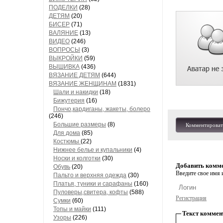
ПОДЕЛКИ
(28)
ДЕТЯМ
(20)
БИСЕР
(71)
ВАЛЯНИЕ
(13)
ВИДЕО
(246)
ВОПРОСЫ
(3)
ВЫКРОЙКИ
(59)
ВЫШИВКА
(436)
ВЯЗАНИЕ ДЕТЯМ
(644)
ВЯЗАНИЕ ЖЕНЩИНАМ
(1831)
Шали и накидки
(18)
Бижутерия
(16)
Пончо,кардиганы, жакеты, болеро
(246)
Большие размеры
(8)
Комментироват
Для дома
(85)
Костюмы
(22)
Нижнее белье и купальники
(4)
Носки и колготки
(30)
Добавить комм
Обувь
(20)
Введите свое имя и
Пальто и верхняя одежда
(30)
Платья, туники и сарафаны
(160)
Пуловеры,свитера, кофты
(588)
Регистрация
Сумки
(60)
Топы и майки
(111)
Текст коммен
Узоры
(226)