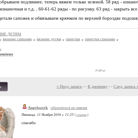
обрываем подлиннее. теперь вяжем только зеленой. 58 ряд - изнаноч
 изнаночная и т.д. . 60-61-62 ряды - по рисунку. 63 ряд - закрыть все
детали сапожек и обвязываем крючком по верхней бороздке подош
НИЕ ДЕТЯМ
вязание спицами
вязание детям
пинетки
пинетки спицами
з
зователям
« Пред. запись
—
К дневнику
—
След. запись 
ь
Angelozeek
обратиться по имени
Пятница, 11 Ноября 2016 г. 11:25 (
ссылка
)
спасибо