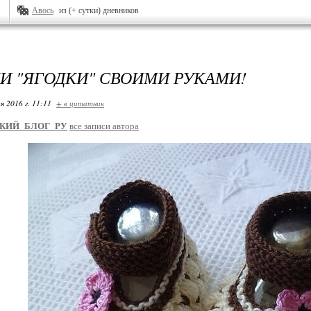
Авось
из (+ сутки) дневников
И "ЯГОДКИ" СВОИМИ РУКАМИ!
я 2016 г. 11:11
+ в цитатник
КИЙ_БЛОГ_РУ
все записи автора