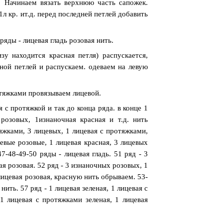
. Начинаем вязать верхнюю часть сапожек.
.1л кр. ит.д. перед последней петлей добавить
яды - лицевая гладь розовая нить.
зу находится красная петля) распускается,
сной петлей и распускаем. одеваем на левую
отяжками провязываем лицевой.
 с протяжкой и так до конца ряда. в конце 1
розовых, 1изнаночная красная и т.д. нить
тяжками, 3 лицевых, 1 лицевая с протяжками,
цевые розовые, 1 лицевая красная, 3 лицевых
47-48-49-50 ряды - лицевая гладь. 51 ряд - 3
ая розовая. 52 ряд - 3 изнаночных розовых, 1
1лицевая розовая, красную нить обрываем. 53-
ить. 57 ряд - 1 лицевая зеленая, 1 лицевая с
 1 лицевая с протяжками зеленая, 1 лицевая