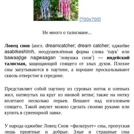
[700x700]
Не много о талисмане...
Ловец снов
(англ. dreamcatcher; dream catcher; оджибве
asabikeshiinh, неодушевлённая форма слова ‘паук’ или
bawaajige nagwaagan ‘ловушка снов’) —
индейский
талисман,
защищающий спящего от злых духов. Плохие
сны запутываются в паутине, а хорошие проскальзывают
сквозь отверстие в середине.
Представляет собой паутину из суровых ниток и оленьих
жил, натянутых на круг из ивовой ветви; также на нитку
вплетают несколько перьев. Вешают над изголовьем
спящего. Такой амулет можно сделать своими руками или
купить в сувенирной лавке.
У народа оджибве Ловец Снов «фильтрует» сны, пропуская
лишь приятные и добрые. Злые и страшные сны