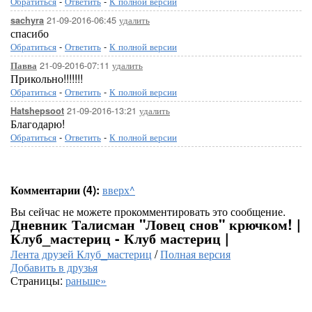
Обратиться
-
Ответить
-
К полной версии
21-09-2016-06:45
удалить
sachyra
спасибо
Обратиться
-
Ответить
-
К полной версии
21-09-2016-07:11
удалить
Павва
Прикольно!!!!!!!
Обратиться
-
Ответить
-
К полной версии
21-09-2016-13:21
удалить
Hatshepsoot
Благодарю!
Обратиться
-
Ответить
-
К полной версии
Комментарии (4):
вверх^
Вы сейчас не можете прокомментировать это сообщение.
Дневник Талисман "Ловец снов" крючком! |
Клуб_мастериц - Клуб мастериц |
Лента друзей Клуб_мастериц
/
Полная версия
Добавить в друзья
Страницы:
раньше»