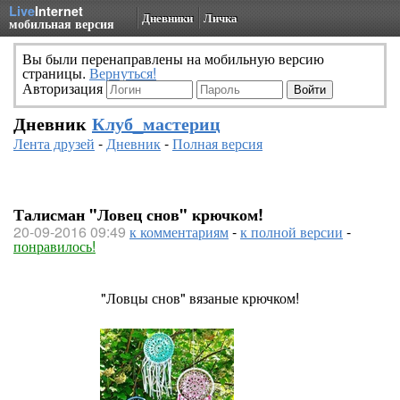
Live
Internet
Дневники
Личка
мобильная версия
Вы были перенаправлены на мобильную версию
страницы.
Вернуться!
Авторизация
Дневник
Клуб_мастериц
Лента друзей
-
Дневник
-
Полная версия
Талисман "Ловец снов" крючком!
20-09-2016 09:49
к комментариям
-
к полной версии
-
понравилось!
"Ловцы снов" вязаные крючком!