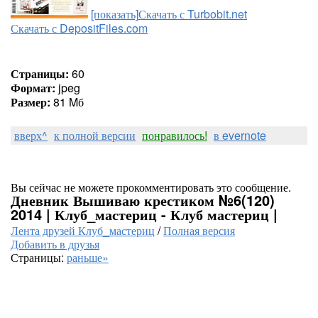
[показать]
Скачать с Turbobit.net
Скачать с DepositFiles.com
Страницы:
60
Формат:
jpeg
Размер:
81 Mб
вверх^
к полной версии
понравилось!
в evernote
Вы сейчас не можете прокомментировать это сообщение.
Дневник Вышиваю крестиком №6(120)
2014 | Клуб_мастериц - Клуб мастериц |
Лента друзей Клуб_мастериц
/
Полная версия
Добавить в друзья
Страницы:
раньше»