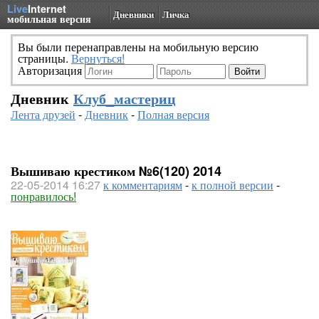
Live
Internet
Дневники
Личка
мобильная версия
Вы были перенаправлены на мобильную версию
страницы.
Вернуться!
Авторизация
Дневник
Клуб_мастериц
Лента друзей
-
Дневник
-
Полная версия
Вышиваю крестиком №6(120) 2014
22-05-2014 16:27
к комментариям
-
к полной версии
-
понравилось!