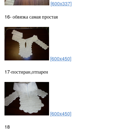
[600x337]
16- обвязка самая простая
[600x450]
17-постиран,отпарен
[600x450]
18