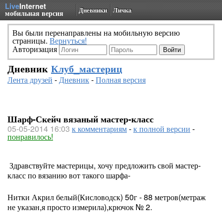
Live
Internet
Дневники
Личка
мобильная версия
Вы были перенаправлены на мобильную версию
страницы.
Вернуться!
Авторизация
Дневник
Клуб_мастериц
Лента друзей
-
Дневник
-
Полная версия
Шарф-Скейч вязаный мастер-класс
05-05-2014 16:03
к комментариям
-
к полной версии
-
понравилось!
Здравствуйте мастерицы, хочу предложить свой мастер-
класс по вязанию вот такого шарфа-
Нитки Акрил белый(Кисловодск) 50г - 88 метров(метраж
не указан,я просто измерила),крючок № 2.