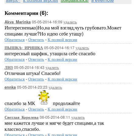
Комментарии (6):
05-05-2014-16:09
удалить
Akva_Marinka
Интересненько)Но,на мой взгляд,чуть грубовато.Может
спицами лучше?Но идею себе утащу)
Обратиться
-
Ответить
-
К полной версии
05-05-2014-16:17
удалить
ПЫШКА-_ИРИШКА
интересный шарфик, утащила себе спасибо
Обратиться
-
Ответить
-
К полной версии
05-05-2014-16:43
удалить
ЛНЗ
Отличная штука! Спасибо!
Обратиться
-
Ответить
-
К полной версии
05-05-2014-23:23
удалить
ennka
спасибо за МК
продолжайте
Обратиться
-
Ответить
-
К полной версии
06-05-2014-08:11
удалить
Светлая_Королева
мне кажется лучше и мягче будет спицами,а так
классно,спасибо.
Обратиться
-
Ответить
-
К полной версии