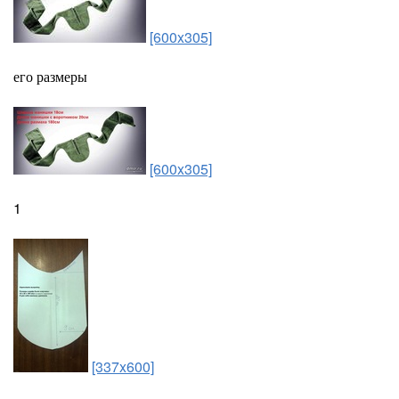
[600x305]
его размеры
[600x305]
1
[337x600]