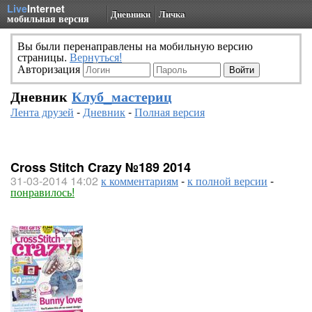
Live
Internet
Дневники
Личка
мобильная версия
Вы были перенаправлены на мобильную версию
страницы.
Вернуться!
Авторизация
Дневник
Клуб_мастериц
Лента друзей
-
Дневник
-
Полная версия
Cross Stitch Crazy №189 2014
31-03-2014 14:02
к комментариям
-
к полной версии
-
понравилось!