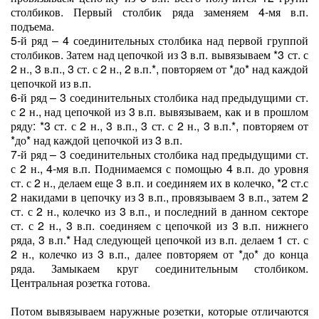
столбиков. Первый столбик ряда заменяем 4-мя в.п.
подъема.
5-й ряд – 4 соединительных столбика над первой группой
столбиков. Затем над цепочкой из 3 в.п. вывязываем *3 ст. с
2 н., 3 в.п., 3 ст. с 2 н., 2 в.п.*, повторяем от *до* над каждой
цепочкой из в.п.
6-й ряд – 3 соединительных столбика над предыдущими ст.
с 2 н., над цепочкой из 3 в.п. вывязываем, как и в прошлом
ряду: *3 ст. с 2 н., 3 в.п., 3 ст. с 2 н., 3 в.п.*, повторяем от
*до* над каждой цепочкой из 3 в.п.
7-й ряд – 3 соединительных столбика над предыдущими ст.
с 2 н., 4-мя в.п. Поднимаемся с помощью 4 в.п. до уровня
ст. с 2 н., делаем еще 3 в.п. и соединяем их в колечко, *2 ст.с
2 накидами в цепочку из 3 в.п., провязываем 3 в.п., затем 2
ст. с 2 н., колечко из 3 в.п., и последний в данном секторе
ст. с 2 н., 3 в.п. соединяем с цепочкой из 3 в.п. нижнего
ряда, 3 в.п.* Над следующей цепочкой из в.п. делаем 1 ст. с
2 н., колечко из 3 в.п., далее повторяем от *до* до конца
ряда. Замыкаем круг соединительным столбиком.
Центральная розетка готова.
Потом вывязываем наружные розетки, которые отличаются