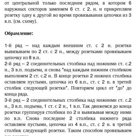
от центральной только последним рядом, в котором 6
наружных секторов заменяем 6 ст. с 2. н. и прикрепляем
розетку одну к другой во время провязывания цепочки из 3
в.п. (см. схему).
Обрамление:
1-й ряд – над каждым внешним ст. с 2 н. розетки
вывязываем по 2 ст. с 2 н., между розетками провязываем
цепочку из 8 в.п.
2-й ряд – 2 соединительных столбика над нижними ст. с.2
н., 3 в.п. подъема, и снова *над каждым нижним столбиком
выполняем 2 ст. с.2 н. В конце розетки 2 нижних столбика
оставляем пустыми, цепочка из 6 в.п., ст. с 2 н. в третий
столбик следующей розетки*. Повторяем цикл от *до* до
конца ряда.
3-й ряд – 2 соединительных столбика над нижними ст. с.2
н., 3 в.п. подъема, 1 ст. с 2 н., 1 в.п. Так движемся до конца
розетки группируя столбики по 2 и вывязывая между ними
по в.п. Снова последние 2 столбика нижнего ряда
оставляем пустыми, цепочка из 4 в.п., ст. с 2 н. в третий
столбик следующей розетки. Таким способом провязываем