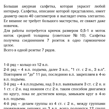
Большая ажурная салфетка, которая украсит любой
интерьер. Салфетка, описание которой представлено, имеет
диаметр около 40 сантиметров и выглядит очень элегантно.
Ее вязание не требует большого мастерства, ее свяжет даже
новичок.
Для работы потребуется крючок размером 0,5-1 и моток
ниток средней толщины (советские №10). Салфетка
получена соединением 7 розеток в одно гармоничное
целое.
Всего в одной розетке 7 рядов.
1-й ряд – кольцо из 12 в.п.
2-й ряд – 4 в.п. подъема, далее 3 в.п., *1 ст. с 2 н., 3 в.п*.
Повторяем от *до* 11 раз, последнюю в.п. закрепляем в 4-ю
в.п. подъема.
3-й ряд – 4 в.п.подъема, над 3 в.п. вывязываем 3 ст. с 2 н. и
1 ст. с 2 н. над нижним ст.с 2 н. таким способом двигаемся
по кругу, пока не достигнем конца, замыкаем круг в 4-ю
в.п. подъема.
4-й ряд – делаем группы из 4 ст. с 2 н., между группами
провязываем цепочку из 3 в.п. всего получится 12 групп