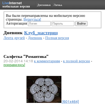
Live
Internet
Дневники
Личка
мобильная версия
Вы были перенаправлены на мобильную версию
страницы.
Вернуться!
Авторизация
Дневник
Клуб_мастериц
Лента друзей
-
Дневник
-
Полная версия
Салфетка "Романтика"
20-02-2014 14:18
к комментариям
-
к полной версии
-
понравилось!
[601x464]