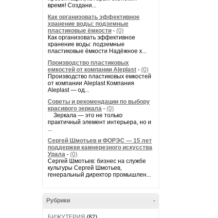
время! Создани...
Как организовать эффективное
хранение воды: подземные
пластиковые ёмкости
-
(0)
Как организовать эффективное
хранение воды: подземные
пластиковые ёмкости Надёжное х...
Производство пластиковых
емкостей от компании Aleplast
-
(0)
Производство пластиковых емкостей
от компании Aleplast Компания
Aleplast — од...
Советы и рекомендации по выбору
красивого зеркала
-
(0)
Зеркала — это не только
практичный элемент интерьера, но и
...
Сергей Шмотьев и ФОРЭС — 15 лет
поддержки камнерезного искусства
Урала
-
(0)
Сергей Шмотьев: бизнес на службе
культуры Сергей Шмотьев,
генеральный директор промышлен...
Рубрики
-
БИЖУТЕРИЯ
(82)