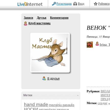
Регистрация
Вход
Рейтинги
Записи
Друзья
Комментарии
Клуб мастериц
ВЕНОК "
Пятница, 31 Январ
Irina_
В друзья
Рубрики:
ВЯЗА
ИНТЕР
Метки
-
ПРАЗ
Метки:
сердце
hand made
mezginiu pasaulis
НОСКИ
автомобили
ажурные