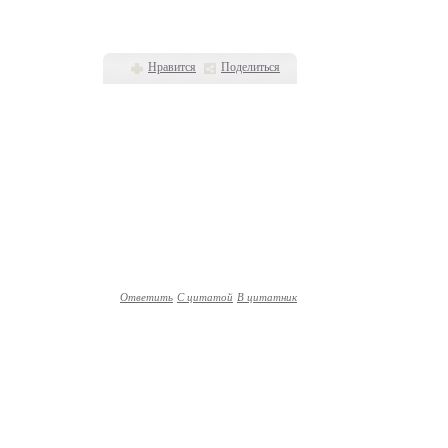
Нравится
Поделиться
Ответить
С цитатой
В цитатник