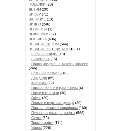
ПОДЕЛКИ
(28)
ДЕТЯМ
(20)
БИСЕР
(71)
ВАЛЯНИЕ
(13)
ВИДЕО
(246)
ВОПРОСЫ
(3)
ВЫКРОЙКИ
(59)
ВЫШИВКА
(436)
ВЯЗАНИЕ ДЕТЯМ
(644)
ВЯЗАНИЕ ЖЕНЩИНАМ
(1831)
Шали и накидки
(18)
Бижутерия
(16)
Пончо,кардиганы, жакеты, болеро
(246)
Большие размеры
(8)
Для дома
(85)
Костюмы
(22)
Нижнее белье и купальники
(4)
Носки и колготки
(30)
Обувь
(20)
Пальто и верхняя одежда
(30)
Платья, туники и сарафаны
(160)
Пуловеры,свитера, кофты
(588)
Сумки
(60)
Топы и майки
(111)
Узоры
(226)