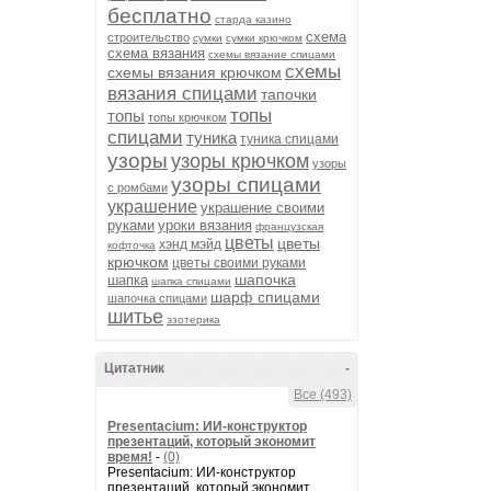
бесплатно
старда казино
схема
строительство
сумки
сумки крючком
схема вязания
схемы вязание спицами
схемы
схемы вязания крючком
вязания спицами
тапочки
топы
топы
топы крючком
спицами
туника
туника спицами
узоры
узоры крючком
узоры
узоры спицами
с ромбами
украшение
украшение своими
руками
уроки вязания
французская
цветы
цветы
хэнд мэйд
кофточка
крючком
цветы своими руками
шапочка
шапка
шапка спицами
шарф спицами
шапочка спицами
шитье
эзотерика
Цитатник
-
Все (493)
Presentacium: ИИ‑конструктор
презентаций, который экономит
время!
-
(0)
Presentacium: ИИ‑конструктор
презентаций, который экономит