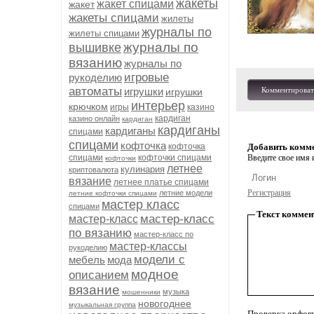
жакеты
жакет спицами
жакет
жакеты спицами
жилеты
журналы по
жилеты спицами
журналы по
вышивке
вязанию
журналы по
игровые
рукоделию
автоматы
игрушки
Комментироват
игрушки
интерьер
крючком
игры
казино
кардиган
казино онлайн
кардиган
кардиганы
кардиганы
спицами
спицами
кофточка
кофточка
Добавить комм
спицами
кофточки спицами
Введите свое имя и
кофточки
летнее
кулинария
криптовалюта
вязание
летнее платье спицами
Регистрация
летние модели
летние кофточки спицами
мастер класс
спицами
Текст коммен
мастер-класс
мастер-класс
по вязанию
мастер-класс по
мастер-классы
рукоделию
модели с
мебель
мода
модное
описанием
вязание
музыка
мошенники
новогоднее
музыкальная группа
Проверка орфог