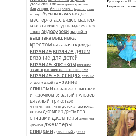
Процитировано
15 раз
узоры спицами
амигуруми крючком
Понравилось:
5 польз
бижутерия
бисер
бонусы
букмекерская
видео
бусины
видео
контора
мастер-класс
видео мастер-
классы
видео урок
видеомастер-
видеоуроки
класс
выкройка
вышивка
вышивка
крестом
вязаная одежда
вязание
вязание детям
вязание для детей
вязание крючком
вязание
на лето
вязание на лето спицами
вязание на спицах
вязание
вязание
от дропс дизайн
спицами
вязание спицами
и крючком
вязаный пуловер
вязаный трикотаж
детская шапочка
геометрический узор
джемпер
джемпер
детям
джемперы
спицами
джемперы
джемперы
крючком
спицами
домашний декор