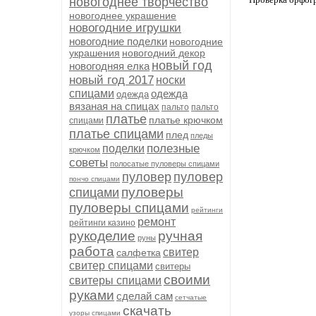
новогоднее творчество
новогоднее украшение
новогодние игрушки
новогодние поделки
новогодние
украшения
новогодний декор
новый год
новогодняя елка
новый год 2017
носки
спицами
одежда
одежда
вязаная на спицах
пальто
пальто
платье
платье крючком
спицами
платье спицами
плед
пледы
полезные
поделки
крючком
советы
полосатые пуловеры спицами
пуловер
пуловер
пончо спицами
пуловеры
спицами
пуловеры спицами
рейтинги
ремонт
рейтинги казино
рукоделие
ручная
руны
работа
свитер
салфетка
свитер спицами
свитеры
своими
свитеры спицами
руками
сделай сам
сетчатые
скачать
узоры спицами