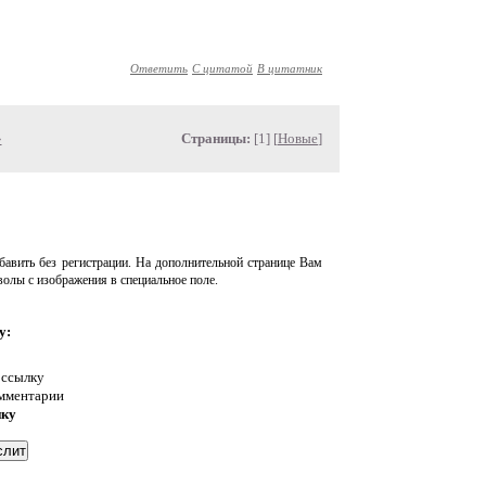
Ответить
С цитатой
В цитатник
»
Страницы:
[1] [
Новые
]
авить без регистрации. На дополнительной странице Вам
волы с изображения в специальное поле.
у:
 ссылку
омментарии
нку