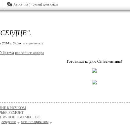
Авось
из (+ сутки) дневников
СЕРДЦЕ".
я 2014 г. 09:56
+ в цитатник
Tokareva
все записи автора
Готовимся ко дню Св. Валентина!
НИЕ КРЮЧКОМ
ЬЕР, РЕМОНТ
ДНИЧНОЕ ТВОРЧЕСТВО
сердечко
вязание крючком