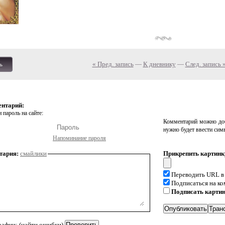
« Пред. запись
—
К дневнику
—
След. запись 
ь
ентарий:
 пароль на сайте:
Комментарий можно доб
нужно будет ввести сим
Напоминание пароля
тария:
смайлики
Прикрепить картинк
Переводить URL в
Подписаться на к
Подписать карти
рафии: (найти ошибки)