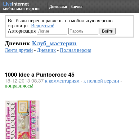
Live
Internet
Дневники
Личка
мобильная версия
Вы были перенаправлены на мобильную версию
страницы.
Вернуться!
Авторизация
Дневник
Клуб_мастериц
Лента друзей
-
Дневник
-
Полная версия
1000 Idee a Puntocroce 45
18-12-2013 08:37
к комментариям
-
к полной версии
-
понравилось!