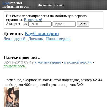
Live
Internet
Дневники
Личка
мобильная версия
Вы были перенаправлены на мобильную версию
страницы.
Вернуться!
Авторизация
Дневник
Клуб_мастериц
Лента друзей
-
Дневник
-
Полная версия
Платье крючком ...
02-11-2013 09:49
к комментариям
-
к полной версии
-
понравилось!
...вечернее, ажурное на золотистой подкладке, размер 42-44,
необходимо 400г акрловой пряжи и крючок №2