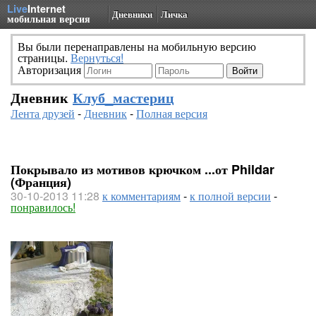
Live
Internet
Дневники
Личка
мобильная версия
Вы были перенаправлены на мобильную версию
страницы.
Вернуться!
Авторизация
Дневник
Клуб_мастериц
Лента друзей
-
Дневник
-
Полная версия
Покрывало из мотивов крючком ...от Phildar
(Франция)
30-10-2013 11:28
к комментариям
-
к полной версии
-
понравилось!