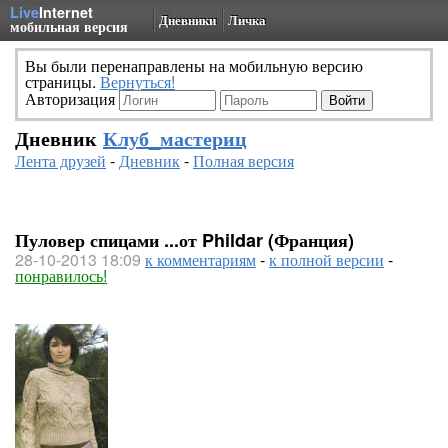
Live
Internet
Дневники
Личка
мобильная версия
Вы были перенаправлены на мобильную версию
страницы.
Вернуться!
Авторизация
Дневник
Клуб_мастериц
Лента друзей
-
Дневник
-
Полная версия
Пуловер спицами ...от Phildar (Франция)
28-10-2013 18:09
к комментариям
-
к полной версии
-
понравилось!